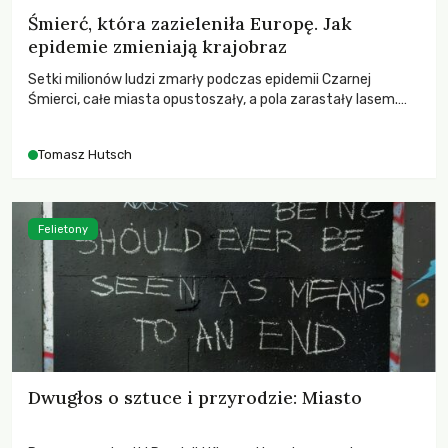
Śmierć, która zazieleniła Europę. Jak
epidemie zmieniają krajobraz
Setki milionów ludzi zmarły podczas epidemii Czarnej
Śmierci, całe miasta opustoszały, a pola zarastały lasem.
Gdy pierwsze liście nowych dębów rozwijały się na włoskich
wzgórzach, Europa dopiero podnosiła się po jednej z
Tomasz Hutsch
największych katastrof w swoich dziejach.
Felietony
Dwugłos o sztuce i przyrodzie: Miasto