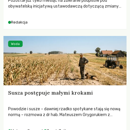
Pozostał już tylko miesiąc na zbieranie podpisów pod
obywatelską inicjatywą ustawodawczą dotyczącą zmiany
Prawa łowieckiego. Fundacja Niech Żyją! apeluje o pełną
mobilizację, ponieważ projekt zawiera historyczne i
Redakcja
niezwykle korzystne rozwiązania dla przyrody i zwierząt,
radykalnie zmieniając dotychczasowy paradygmat
funkcjonowania łowiectwa w Polsce.
Woda
Susza postępuje małymi krokami
Powodzie i susze – dawniej rzadko spotykane stają się nową
normą – rozmowa z dr hab. Mateuszem Grygorukiem z
Centrum Badań Klimatu SGGW.