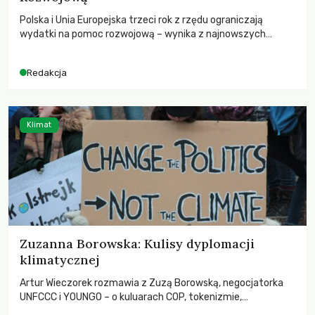
Polska i Unia Europejska trzeci rok z rzędu ograniczają
wydatki na pomoc rozwojową – wynika z najnowszych
danych OECD za 2025 rok. Spadki obejmują także wsparcie
dla krajów najbardziej potrzebujących, a globalnie
Redakcja
odnotowano największe tąpnięcie ODA w historii. Jakie będą
konsekwencje tych decyzji dla świata dotkniętego
kryzysami i ubóstwem?
Klimat
Zuzanna Borowska: Kulisy dyplomacji
klimatycznej
Artur Wieczorek rozmawia z Zuzą Borowską, negocjatorka
UNFCCC i YOUNGO – o kuluarach COP, tokenizmie,
różnorodności i nadziei pokładanej w ruchach klimatycznych