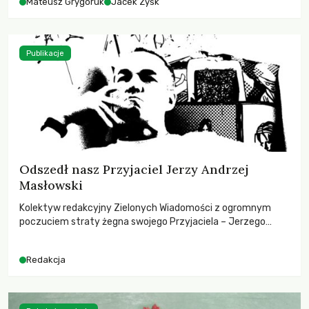
Mateusz Grygoruk
Jacek Zyśk
Publikacje
Odszedł nasz Przyjaciel Jerzy Andrzej
Masłowski
Kolektyw redakcyjny Zielonych Wiadomości z ogromnym
poczuciem straty żegna swojego Przyjaciela – Jerzego
Andrzeja Masłowskiego, kochanego Opiekuna, Mecenasa i
Mentora.
Redakcja