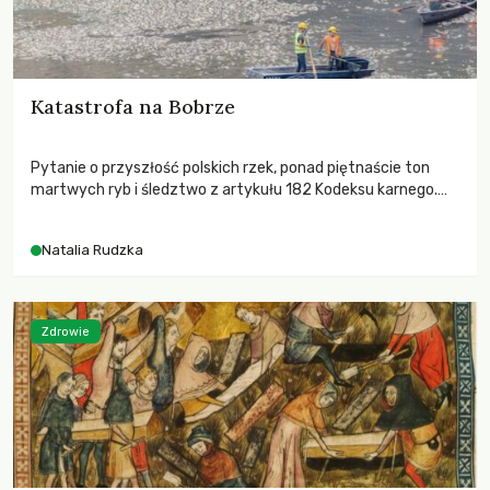
Katastrofa na Bobrze
Pytanie o przyszłość polskich rzek, ponad piętnaście ton
martwych ryb i śledztwo z artykułu 182 Kodeksu karnego.
Katastrofa na Bobrze obnażyła słabość systemu, który
pozwolił, by prace modernizacyjne uruchomiły lawinę
Natalia Rudzka
zdarzeń prowadzących do biologicznej śmierci rzeki.
Zdrowie