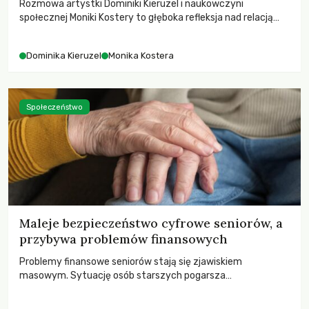
Rozmowa artystki Dominiki Kieruzel i naukowczyni
społecznej Moniki Kostery to głęboka refleksja nad relacją
sztuki, przyrody oraz człowieka w przestrzeni
współczesnego miasta.
Dominika Kieruzel
Monika Kostera
Społeczeństwo
Maleje bezpieczeństwo cyfrowe seniorów, a
przybywa problemów finansowych
Problemy finansowe seniorów stają się zjawiskiem
masowym. Sytuację osób starszych pogarsza
bezwzględność cyberprzestępców.