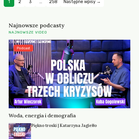
1
2
3
…
258
Następne wpisy →
Najnowsze podcasty
NAJNOWSZE VIDEO
Podcast
Woda, energia i demografia
Piękno troski | Katarzyna Jagiełło