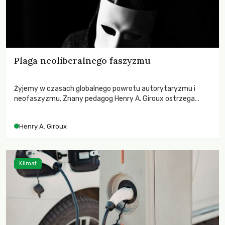
Plaga neoliberalnego faszyzmu
Żyjemy w czasach globalnego powrotu autorytaryzmu i
neofaszyzmu. Znany pedagog Henry A. Giroux ostrzega
przed korporacyjną tyranią niszczącą społeczeństwo. Czy
współczesne uniwersytety obronią swoją niezależność i
Henry A. Giroux
wychowają świadomych obywateli?
Klimat