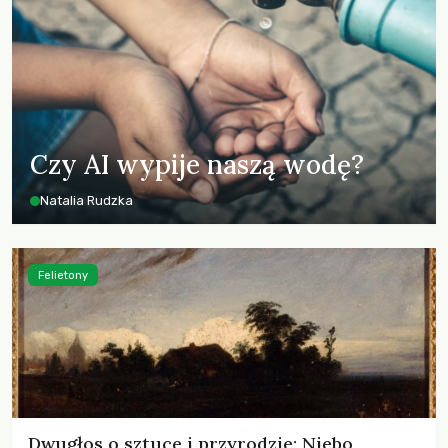
Czy AI wypije naszą wodę?
Natalia Rudzka
Felietony
Dwugłos o sztuce i przyrodzie: Niebo