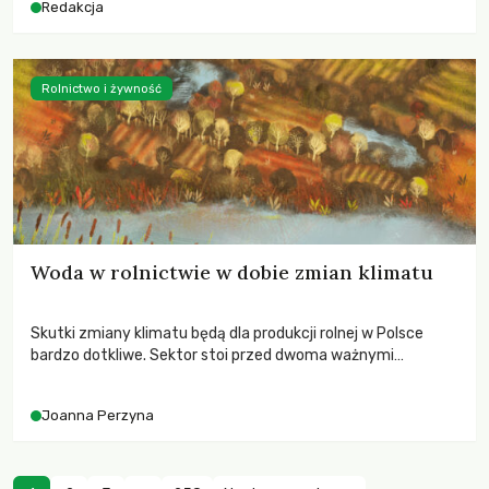
Redakcja
Rolnictwo i żywność
Woda w rolnictwie w dobie zmian klimatu
Skutki zmiany klimatu będą dla produkcji rolnej w Polsce
bardzo dotkliwe. Sektor stoi przed dwoma ważnymi
wyzwaniami – potrzebą redukcji emisji gazów cieplarnianych
oraz koniecznością prowadzenia działań adaptacyjnych do
Joanna Perzyna
zachodzących zmian klimatycznych. Wymagać to będzie
przedefiniowania podejścia do produkcji rolnej opartego
niemal wyłącznie o kryterium zysku ekonomicznego.