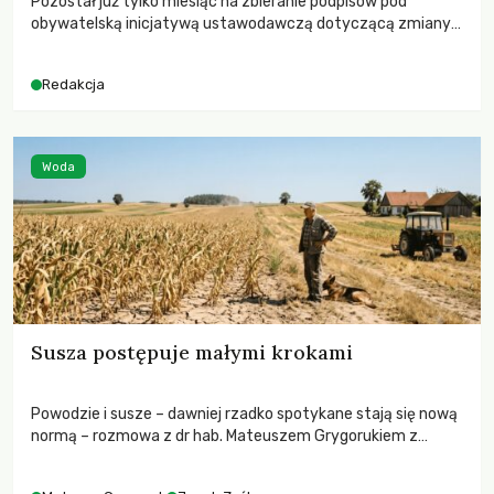
Pozostał już tylko miesiąc na zbieranie podpisów pod
obywatelską inicjatywą ustawodawczą dotyczącą zmiany
Prawa łowieckiego. Fundacja Niech Żyją! apeluje o pełną
mobilizację, ponieważ projekt zawiera historyczne i
Redakcja
niezwykle korzystne rozwiązania dla przyrody i zwierząt,
radykalnie zmieniając dotychczasowy paradygmat
funkcjonowania łowiectwa w Polsce.
Woda
Susza postępuje małymi krokami
Powodzie i susze – dawniej rzadko spotykane stają się nową
normą – rozmowa z dr hab. Mateuszem Grygorukiem z
Centrum Badań Klimatu SGGW.