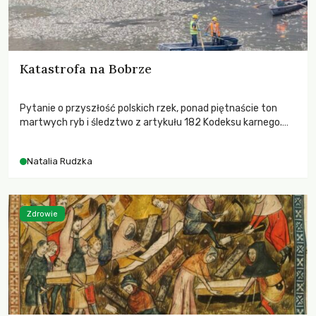
Katastrofa na Bobrze
Pytanie o przyszłość polskich rzek, ponad piętnaście ton
martwych ryb i śledztwo z artykułu 182 Kodeksu karnego.
Katastrofa na Bobrze obnażyła słabość systemu, który
pozwolił, by prace modernizacyjne uruchomiły lawinę
Natalia Rudzka
zdarzeń prowadzących do biologicznej śmierci rzeki.
Zdrowie