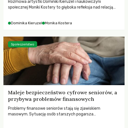
Rozmowa artystki Dominiki Kieruzel i naukowczyni
społecznej Moniki Kostery to głęboka refleksja nad relacją
sztuki, przyrody oraz człowieka w przestrzeni
współczesnego miasta.
Dominika Kieruzel
Monika Kostera
Społeczeństwo
Maleje bezpieczeństwo cyfrowe seniorów, a
przybywa problemów finansowych
Problemy finansowe seniorów stają się zjawiskiem
masowym. Sytuację osób starszych pogarsza
bezwzględność cyberprzestępców.