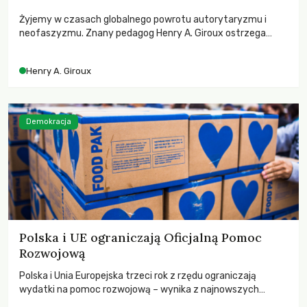
Żyjemy w czasach globalnego powrotu autorytaryzmu i
neofaszyzmu. Znany pedagog Henry A. Giroux ostrzega
przed korporacyjną tyranią niszczącą społeczeństwo. Czy
współczesne uniwersytety obronią swoją niezależność i
Henry A. Giroux
wychowają świadomych obywateli?
Demokracja
Polska i UE ograniczają Oficjalną Pomoc
Rozwojową
Polska i Unia Europejska trzeci rok z rzędu ograniczają
wydatki na pomoc rozwojową – wynika z najnowszych
danych OECD za 2025 rok. Spadki obejmują także wsparcie