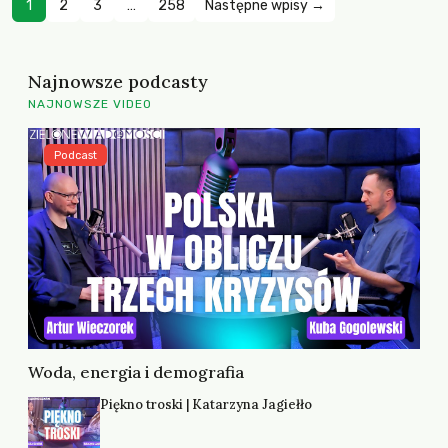
1
2
3
…
258
Następne wpisy →
Najnowsze podcasty
NAJNOWSZE VIDEO
Podcast
Woda, energia i demografia
Piękno troski | Katarzyna Jagiełło