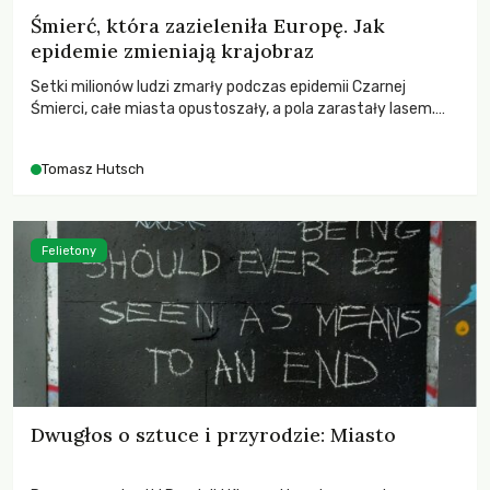
Śmierć, która zazieleniła Europę. Jak
epidemie zmieniają krajobraz
Setki milionów ludzi zmarły podczas epidemii Czarnej
Śmierci, całe miasta opustoszały, a pola zarastały lasem.
Gdy pierwsze liście nowych dębów rozwijały się na włoskich
wzgórzach, Europa dopiero podnosiła się po jednej z
Tomasz Hutsch
największych katastrof w swoich dziejach.
Felietony
Dwugłos o sztuce i przyrodzie: Miasto