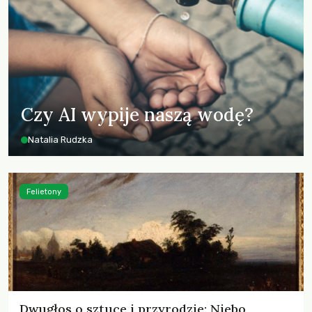
Czy AI wypije naszą wodę?
Natalia Rudzka
Felietony
Dwugłos o sztuce i przyrodzie: Niebo