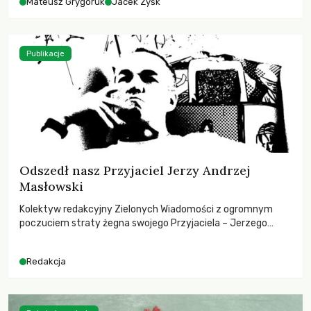
Mateusz Grygoruk
Jacek Zyśk
Publikacje
Odszedł nasz Przyjaciel Jerzy Andrzej
Masłowski
Kolektyw redakcyjny Zielonych Wiadomości z ogromnym
poczuciem straty żegna swojego Przyjaciela – Jerzego
Andrzeja Masłowskiego, kochanego Opiekuna, Mecenasa i
Mentora.
Redakcja