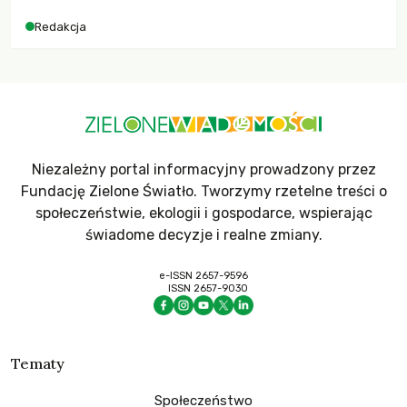
dla krajów najbardziej potrzebujących, a globalnie
Redakcja
odnotowano największe tąpnięcie ODA w historii. Jakie będą
konsekwencje tych decyzji dla świata dotkniętego
kryzysami i ubóstwem?
Niezależny portal informacyjny prowadzony przez
Fundację Zielone Światło. Tworzymy rzetelne treści o
społeczeństwie, ekologii i gospodarce, wspierając
świadome decyzje i realne zmiany.
e-ISSN 2657-9596
ISSN 2657-9030
Tematy
Społeczeństwo