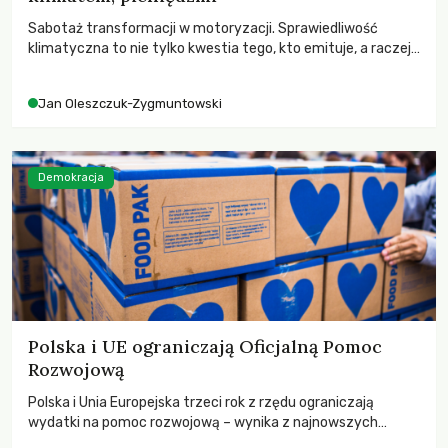
Sabotaż transformacji w motoryzacji. Sprawiedliwość
klimatyczna to nie tylko kwestia tego, kto emituje, a raczej
– kto ponosi konsekwencje globalnego ocieplenia.
Jan Oleszczuk-Zygmuntowski
Demokracja
Polska i UE ograniczają Oficjalną Pomoc
Rozwojową
Polska i Unia Europejska trzeci rok z rzędu ograniczają
wydatki na pomoc rozwojową – wynika z najnowszych
danych OECD za 2025 rok. Spadki obejmują także wsparcie