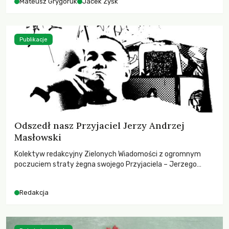
Mateusz Grygoruk
Jacek Zyśk
Publikacje
Odszedł nasz Przyjaciel Jerzy Andrzej
Masłowski
Kolektyw redakcyjny Zielonych Wiadomości z ogromnym
poczuciem straty żegna swojego Przyjaciela – Jerzego
Andrzeja Masłowskiego, kochanego Opiekuna, Mecenasa i
Mentora.
Redakcja