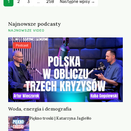
1
2
3
…
258
Następne wpisy →
Najnowsze podcasty
NAJNOWSZE VIDEO
Podcast
Woda, energia i demografia
Piękno troski | Katarzyna Jagiełło