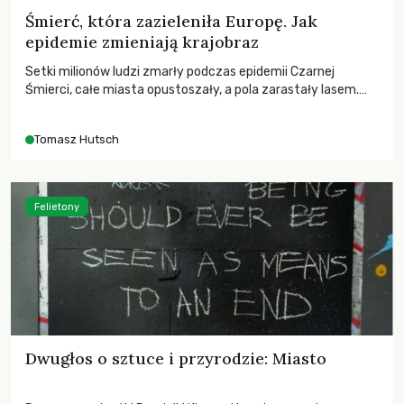
Śmierć, która zazieleniła Europę. Jak
epidemie zmieniają krajobraz
Setki milionów ludzi zmarły podczas epidemii Czarnej
Śmierci, całe miasta opustoszały, a pola zarastały lasem.
Gdy pierwsze liście nowych dębów rozwijały się na włoskich
wzgórzach, Europa dopiero podnosiła się po jednej z
Tomasz Hutsch
największych katastrof w swoich dziejach.
Felietony
Dwugłos o sztuce i przyrodzie: Miasto