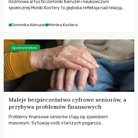
Rozmowa artystki Dominiki Kieruzel i naukowczyni
społecznej Moniki Kostery to głęboka refleksja nad relacją
sztuki, przyrody oraz człowieka w przestrzeni
współczesnego miasta.
Dominika Kieruzel
Monika Kostera
Społeczeństwo
Maleje bezpieczeństwo cyfrowe seniorów, a
przybywa problemów finansowych
Problemy finansowe seniorów stają się zjawiskiem
masowym. Sytuację osób starszych pogarsza
bezwzględność cyberprzestępców.