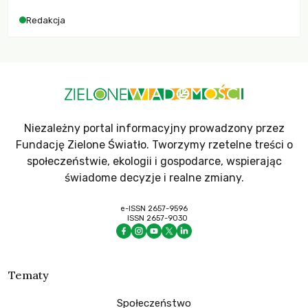
dla krajów najbardziej potrzebujących, a globalnie
Redakcja
odnotowano największe tąpnięcie ODA w historii. Jakie będą
konsekwencje tych decyzji dla świata dotkniętego
kryzysami i ubóstwem?
Niezależny portal informacyjny prowadzony przez
Fundację Zielone Światło. Tworzymy rzetelne treści o
społeczeństwie, ekologii i gospodarce, wspierając
świadome decyzje i realne zmiany.
e-ISSN 2657-9596
ISSN 2657-9030
Tematy
Społeczeństwo