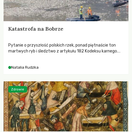
Katastrofa na Bobrze
Pytanie o przyszłość polskich rzek, ponad piętnaście ton
martwych ryb i śledztwo z artykułu 182 Kodeksu karnego.
Katastrofa na Bobrze obnażyła słabość systemu, który
pozwolił, by prace modernizacyjne uruchomiły lawinę
Natalia Rudzka
zdarzeń prowadzących do biologicznej śmierci rzeki.
Zdrowie