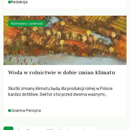
Redakcja
Rolnictwo i żywność
Woda w rolnictwie w dobie zmian klimatu
Skutki zmiany klimatu będą dla produkcji rolnej w Polsce
bardzo dotkliwe. Sektor stoi przed dwoma ważnymi
wyzwaniami – potrzebą redukcji emisji gazów cieplarnianych
oraz koniecznością prowadzenia działań adaptacyjnych do
Joanna Perzyna
zachodzących zmian klimatycznych. Wymagać to będzie
przedefiniowania podejścia do produkcji rolnej opartego
niemal wyłącznie o kryterium zysku ekonomicznego.