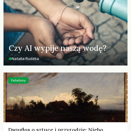
Czy AI wypije naszą wodę?
Natalia Rudzka
Felietony
Dwugłos o sztuce i przyrodzie: Niebo