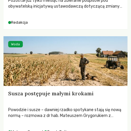
Pozostał już tylko miesiąc na zbieranie podpisów pod
obywatelską inicjatywą ustawodawczą dotyczącą zmiany
Prawa łowieckiego. Fundacja Niech Żyją! apeluje o pełną
mobilizację, ponieważ projekt zawiera historyczne i
Redakcja
niezwykle korzystne rozwiązania dla przyrody i zwierząt,
radykalnie zmieniając dotychczasowy paradygmat
funkcjonowania łowiectwa w Polsce.
Woda
Susza postępuje małymi krokami
Powodzie i susze – dawniej rzadko spotykane stają się nową
normą – rozmowa z dr hab. Mateuszem Grygorukiem z
Centrum Badań Klimatu SGGW.