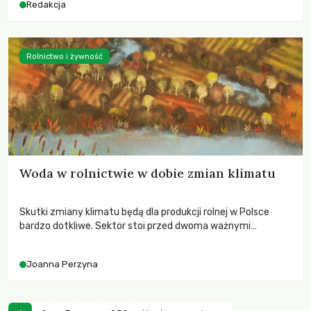
Redakcja
Rolnictwo i żywność
Woda w rolnictwie w dobie zmian klimatu
Skutki zmiany klimatu będą dla produkcji rolnej w Polsce
bardzo dotkliwe. Sektor stoi przed dwoma ważnymi
wyzwaniami – potrzebą redukcji emisji gazów cieplarnianych
oraz koniecznością prowadzenia działań adaptacyjnych do
Joanna Perzyna
zachodzących zmian klimatycznych. Wymagać to będzie
przedefiniowania podejścia do produkcji rolnej opartego
niemal wyłącznie o kryterium zysku ekonomicznego.