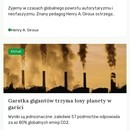
Żyjemy w czasach globalnego powrotu autorytaryzmu i
neofaszyzmu. Znany pedagog Henry A. Giroux ostrzega
przed korporacyjną tyranią niszczącą społeczeństwo. Czy
współczesne uniwersytety obronią swoją niezależność i
Henry A. Giroux
wychowają świadomych obywateli?
Klimat
Garstka gigantów trzyma losy planety w
garści
Wyniki są jednoznaczne: zaledwie 57 podmiotów odpowiada
za aż 80% globalnych emisji CO2.