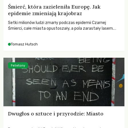
Śmierć, która zazieleniła Europę. Jak
epidemie zmieniają krajobraz
Setki milionów ludzi zmarły podczas epidemii Czarnej
Śmierci, całe miasta opustoszały, a pola zarastały lasem.
Gdy pierwsze liście nowych dębów rozwijały się na włoskich
wzgórzach, Europa dopiero podnosiła się po jednej z
Tomasz Hutsch
największych katastrof w swoich dziejach.
Felietony
Dwugłos o sztuce i przyrodzie: Miasto