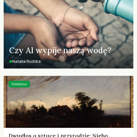
Czy AI wypije naszą wodę?
Natalia Rudzka
Felietony
Dwugłos o sztuce i przyrodzie: Niebo