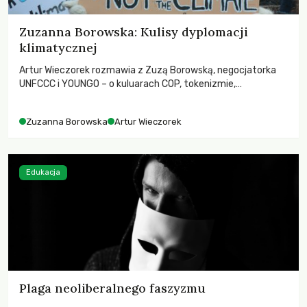
Zuzanna Borowska: Kulisy dyplomacji
klimatycznej
Artur Wieczorek rozmawia z Zuzą Borowską, negocjatorka
UNFCCC i YOUNGO – o kuluarach COP, tokenizmie,
różnorodności i nadziei pokładanej w ruchach klimatycznych
Zuzanna Borowska
Artur Wieczorek
Edukacja
Plaga neoliberalnego faszyzmu