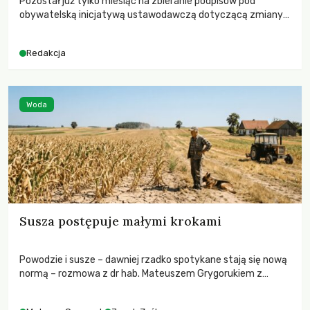
Pozostał już tylko miesiąc na zbieranie podpisów pod
obywatelską inicjatywą ustawodawczą dotyczącą zmiany
Prawa łowieckiego. Fundacja Niech Żyją! apeluje o pełną
mobilizację, ponieważ projekt zawiera historyczne i
Redakcja
niezwykle korzystne rozwiązania dla przyrody i zwierząt,
radykalnie zmieniając dotychczasowy paradygmat
funkcjonowania łowiectwa w Polsce.
Woda
Susza postępuje małymi krokami
Powodzie i susze – dawniej rzadko spotykane stają się nową
normą – rozmowa z dr hab. Mateuszem Grygorukiem z
Centrum Badań Klimatu SGGW.