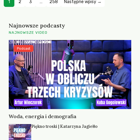
1
2
3
…
258
Następne wpisy →
Najnowsze podcasty
NAJNOWSZE VIDEO
Podcast
Woda, energia i demografia
Piękno troski | Katarzyna Jagiełło