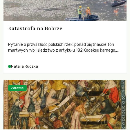
Katastrofa na Bobrze
Pytanie o przyszłość polskich rzek, ponad piętnaście ton
martwych ryb i śledztwo z artykułu 182 Kodeksu karnego.
Katastrofa na Bobrze obnażyła słabość systemu, który
pozwolił, by prace modernizacyjne uruchomiły lawinę
Natalia Rudzka
zdarzeń prowadzących do biologicznej śmierci rzeki.
Zdrowie