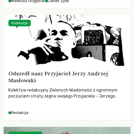
Mateusz Grygoruk
Jacek Zyśk
Publikacje
Odszedł nasz Przyjaciel Jerzy Andrzej
Masłowski
Kolektyw redakcyjny Zielonych Wiadomości z ogromnym
poczuciem straty żegna swojego Przyjaciela – Jerzego
Andrzeja Masłowskiego, kochanego Opiekuna, Mecenasa i
Mentora.
Redakcja