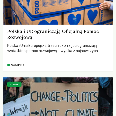
Polska i UE ograniczają Oficjalną Pomoc
Rozwojową
Polska i Unia Europejska trzeci rok z rzędu ograniczają
wydatki na pomoc rozwojową – wynika z najnowszych
danych OECD za 2025 rok. Spadki obejmują także wsparcie
dla krajów najbardziej potrzebujących, a globalnie
Redakcja
odnotowano największe tąpnięcie ODA w historii. Jakie będą
konsekwencje tych decyzji dla świata dotkniętego
kryzysami i ubóstwem?
Klimat