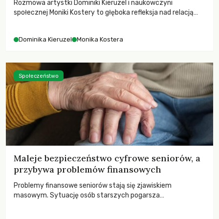
Rozmowa artystki Dominiki Kieruzel i naukowczyni
społecznej Moniki Kostery to głęboka refleksja nad relacją
sztuki, przyrody oraz człowieka w przestrzeni
współczesnego miasta.
Dominika Kieruzel
Monika Kostera
Społeczeństwo
Maleje bezpieczeństwo cyfrowe seniorów, a
przybywa problemów finansowych
Problemy finansowe seniorów stają się zjawiskiem
masowym. Sytuację osób starszych pogarsza
bezwzględność cyberprzestępców.