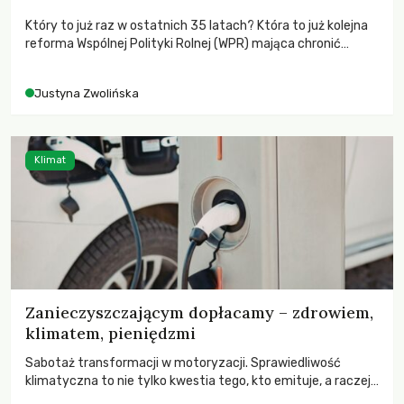
Który to już raz w ostatnich 35 latach? Która to już kolejna
reforma Wspólnej Polityki Rolnej (WPR) mająca chronić
rolników i odpowiadać na potrzeby społeczne?
Justyna Zwolińska
Klimat
Zanieczyszczającym dopłacamy – zdrowiem,
klimatem, pieniędzmi
Sabotaż transformacji w motoryzacji. Sprawiedliwość
klimatyczna to nie tylko kwestia tego, kto emituje, a raczej
– kto ponosi konsekwencje globalnego ocieplenia.