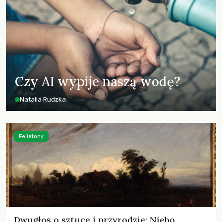
Czy AI wypije naszą wodę?
Natalia Rudzka
Felietony
Dwugłos o sztuce i przyrodzie: Niebo