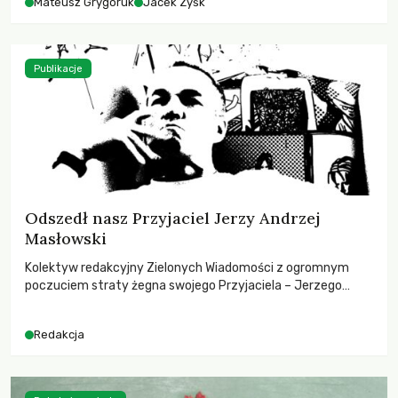
Mateusz Grygoruk
Jacek Zyśk
Publikacje
Odszedł nasz Przyjaciel Jerzy Andrzej
Masłowski
Kolektyw redakcyjny Zielonych Wiadomości z ogromnym
poczuciem straty żegna swojego Przyjaciela – Jerzego
Andrzeja Masłowskiego, kochanego Opiekuna, Mecenasa i
Mentora.
Redakcja