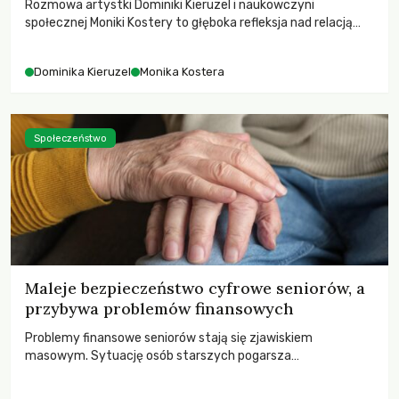
Rozmowa artystki Dominiki Kieruzel i naukowczyni
społecznej Moniki Kostery to głęboka refleksja nad relacją
sztuki, przyrody oraz człowieka w przestrzeni
współczesnego miasta.
Dominika Kieruzel
Monika Kostera
Społeczeństwo
Maleje bezpieczeństwo cyfrowe seniorów, a
przybywa problemów finansowych
Problemy finansowe seniorów stają się zjawiskiem
masowym. Sytuację osób starszych pogarsza
bezwzględność cyberprzestępców.