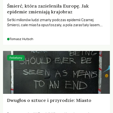
Śmierć, która zazieleniła Europę. Jak
epidemie zmieniają krajobraz
Setki milionów ludzi zmarły podczas epidemii Czarnej
Śmierci, całe miasta opustoszały, a pola zarastały lasem.
Gdy pierwsze liście nowych dębów rozwijały się na włoskich
wzgórzach, Europa dopiero podnosiła się po jednej z
Tomasz Hutsch
największych katastrof w swoich dziejach.
Felietony
Dwugłos o sztuce i przyrodzie: Miasto