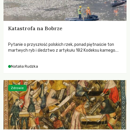
Katastrofa na Bobrze
Pytanie o przyszłość polskich rzek, ponad piętnaście ton
martwych ryb i śledztwo z artykułu 182 Kodeksu karnego.
Katastrofa na Bobrze obnażyła słabość systemu, który
pozwolił, by prace modernizacyjne uruchomiły lawinę
Natalia Rudzka
zdarzeń prowadzących do biologicznej śmierci rzeki.
Zdrowie