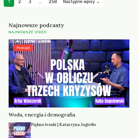
1
2
3
…
258
Następne wpisy →
Najnowsze podcasty
NAJNOWSZE VIDEO
Podcast
Woda, energia i demografia
Piękno troski | Katarzyna Jagiełło