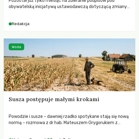
Pozostał już tylko miesiąc na zbieranie podpisów pod
obywatelską inicjatywą ustawodawczą dotyczącą zmiany
Prawa łowieckiego. Fundacja Niech Żyją! apeluje o pełną
mobilizację, ponieważ projekt zawiera historyczne i
Redakcja
niezwykle korzystne rozwiązania dla przyrody i zwierząt,
radykalnie zmieniając dotychczasowy paradygmat
funkcjonowania łowiectwa w Polsce.
Woda
Susza postępuje małymi krokami
Powodzie i susze – dawniej rzadko spotykane stają się nową
normą – rozmowa z dr hab. Mateuszem Grygorukiem z
Centrum Badań Klimatu SGGW.