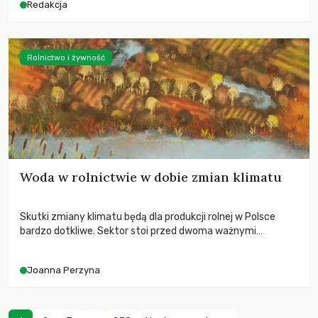
Redakcja
Rolnictwo i żywność
Woda w rolnictwie w dobie zmian klimatu
Skutki zmiany klimatu będą dla produkcji rolnej w Polsce
bardzo dotkliwe. Sektor stoi przed dwoma ważnymi
wyzwaniami – potrzebą redukcji emisji gazów cieplarnianych
oraz koniecznością prowadzenia działań adaptacyjnych do
Joanna Perzyna
zachodzących zmian klimatycznych. Wymagać to będzie
przedefiniowania podejścia do produkcji rolnej opartego
niemal wyłącznie o kryterium zysku ekonomicznego.