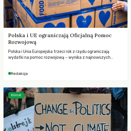
Polska i UE ograniczają Oficjalną Pomoc
Rozwojową
Polska i Unia Europejska trzeci rok z rzędu ograniczają
wydatki na pomoc rozwojową – wynika z najnowszych
danych OECD za 2025 rok. Spadki obejmują także wsparcie
dla krajów najbardziej potrzebujących, a globalnie
Redakcja
odnotowano największe tąpnięcie ODA w historii. Jakie będą
konsekwencje tych decyzji dla świata dotkniętego
kryzysami i ubóstwem?
Klimat