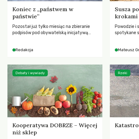
Koniec z „państwem w
Susza po
państwie”
krokami
Pozostał już tylko miesiąc na zbieranie
Powodzie i 
podpisów pod obywatelską inicjatywą
spotykane s
ustawodawczą dotyczącą zmiany Prawa
rozmowa z 
łowieckiego. Fundacja Niech Żyją! apeluje o
Grygorukie
Redakcja
Mateusz G
pełną mobilizację, ponieważ projekt
SGGW.
zawiera historyczne i niezwykle korzystne
rozwiązania dla przyrody i zwierząt,
radykalnie zmieniając dotychczasowy
Debaty i wywiady
Rzeki
paradygmat funkcjonowania łowiectwa w
Polsce.
Kooperatywa DOBRZE – Więcej
Katastro
niż sklep