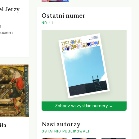
el Jerzy
Ostatni numer
NR 41
h
zuciem
ela –
o,
 i Mentora.
Zobacz wszystkie numery →
Nasi autorzy
iła
OSTATNIO PUBLIKOWALI