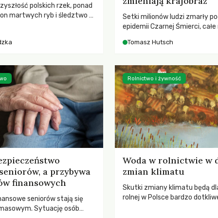
zmieniają krajobraz
rzyszłość polskich rzek, ponad
ton martwych ryb i śledztwo z
Setki milionów ludzi zmarły p
2 Kodeksu karnego. Katastrofa
epidemii Czarnej Śmierci, całe
bnażyła słabość systemu,
opustoszały, a pola zarastały
dzka
Tomasz Hutsch
lił, by prace modernizacyjne
pierwsze liście nowych dębów 
 lawinę zdarzeń prowadzących
się na włoskich wzgórzach, Eu
nej śmierci rzeki.
podnosiła się po jednej z najw
katastrof w swoich dziejach.
two
Rolnictwo i żywność
ezpieczeństwo
Woda w rolnictwie w 
seniorów, a przybywa
zmian klimatu
ów finansowych
Skutki zmiany klimatu będą dl
rolnej w Polsce bardzo dotkliw
nansowe seniorów stają się
stoi przed dwoma ważnymi w
 masowym. Sytuację osób
potrzebą redukcji emisji gazó