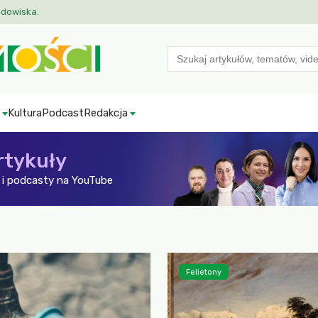
odowiska.
Search
for:
Kultura
Podcast
Redakcja
rtykuły
i podcasty na YouTube
Felietony