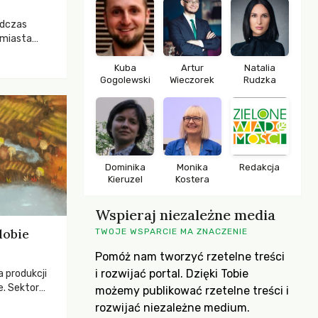
odczas
 miasta
 lasem. Gdy
rozwijały
Kuba
Artur
Natalia
Gogolewski
Wieczorek
Rudzka
ropa dopiero
iększych
Dominika
Monika
Redakcja
Kieruzel
Kostera
Wspieraj niezależne media
dobie
TWOJE WSPARCIE MA ZNACZENIE
Pomóż nam tworzyć rzetelne treści
i rozwijać portal. Dzięki Tobie
a produkcji
e. Sektor
możemy publikować rzetelne treści i
yzwaniami –
rozwijać niezależne medium.
w