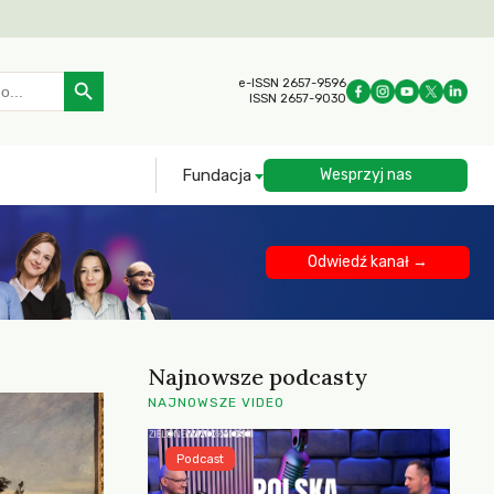
Search Button
e-ISSN 2657-9596
ISSN 2657-9030
Fundacja
Wesprzyj nas
Odwiedź kanał →
Najnowsze podcasty
NAJNOWSZE VIDEO
Podcast