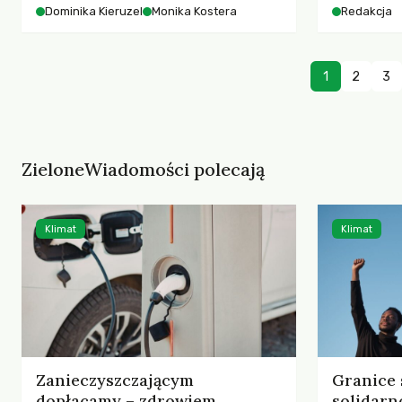
starszych 
Dominika Kieruzel
Monika Kostera
Redakcja
współczesnego miasta.
cyberprzes
1
2
3
ZieloneWiadomości polecają
Klimat
Klimat
Zanieczyszczającym
Granice 
dopłacamy – zdrowiem,
solidarn