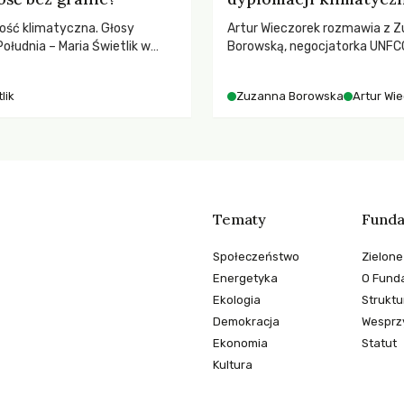
ość klimatyczna. Głosy
Artur Wieczorek rozmawia z Z
ołudnia – Maria Świetlik w
Borowską, negocjatorka UNFCC
o prawach pracowniczych w
YOUNGO – o kuluarach COP, to
balnych podziałów.
różnorodności i nadziei pokład
lik
Zuzanna Borowska
Artur Wi
ruchach klimatycznych
Tematy
Funda
Społeczeństwo
Zielone
Energetyka
O Funda
Ekologia
Struktu
Demokracja
Wesprzy
Ekonomia
Statut
Kultura