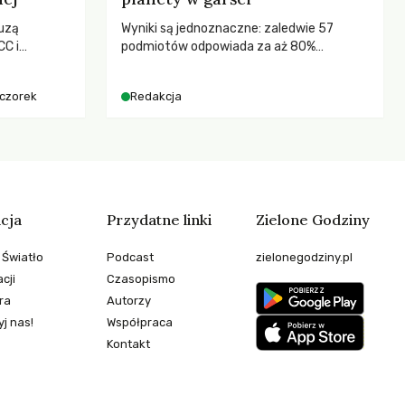
uzą
Wyniki są jednoznaczne: zaledwie 57
C i
podmiotów odpowiada za aż 80%
kenizmie,
globalnych emisji CO2.
anej w
eczorek
Redakcja
cja
Przydatne linki
Zielone Godziny
 Światło
Podcast
zielonegodziny.pl
cji
Czasopismo
ra
Autorzy
j nas!
Współpraca
Kontakt