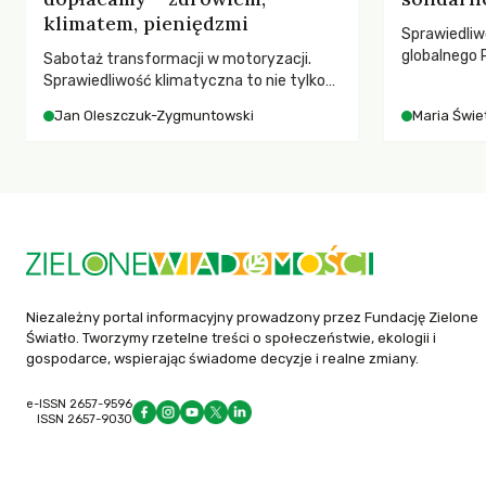
klimatem, pieniędzmi
Sprawiedliw
globalnego P
Sabotaż transformacji w motoryzacji.
rozmowach 
Sprawiedliwość klimatyczna to nie tylko
czasach glo
kwestia tego, kto emituje, a raczej – kto
Jan Oleszczuk-Zygmuntowski
Maria Świet
ponosi konsekwencje globalnego
ocieplenia.
Niezależny portal informacyjny prowadzony przez Fundację Zielone
Światło. Tworzymy rzetelne treści o społeczeństwie, ekologii i
gospodarce, wspierając świadome decyzje i realne zmiany.
e-ISSN 2657-9596
ISSN 2657-9030