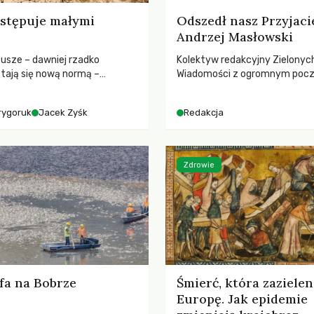
stępuje małymi
Odszedł nasz Przyjaci
Andrzej Masłowski
susze – dawniej rzadko
Kolektyw redakcyjny Zielonyc
tają się nową normą –
Wiadomości z ogromnym poc
dr hab. Mateuszem
straty żegna swojego Przyjaci
m z Centrum Badań Klimatu
Jerzego Andrzeja Masłowskieg
rygoruk
Jacek Zyśk
Redakcja
kochanego Opiekuna, Mecenasa
Zdrowie
fa na Bobrze
Śmierć, która zazielen
Europę. Jak epidemie