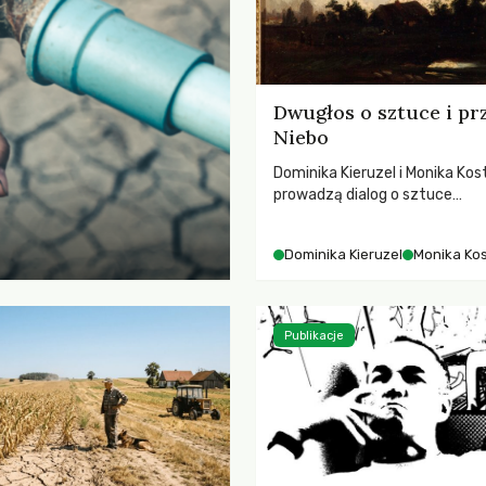
Dwugłos o sztuce i pr
Niebo
Dominika Kieruzel i Monika Kos
prowadzą dialog o sztuce
przedstawiającej niebo i kosm
jej rezonansowy wpływ na lud
Dominika Kieruzel
Monika Ko
wrażliwość, odczuwanie przes
relację z naturą.
Publikacje