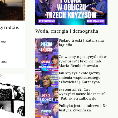
zyrodzie:
Woda, energia i demografia
Piękno troski | Katarzyna
tera
Jagiełło
os, ukazując
Co wiemy o pestycydach w
zką
żywności? | Prof. dr hab.
stera
trzeni oraz
Maria Rembiałkowska
Jak kryzys ekologiczny
zmienia współczesnego
człowieka? | Katarzyna
Kurska-Wilk
System ETS2. Czy
wyczyści nasze kieszenie?
| Patryk Strzałkowski
Polityka jest na talerzu | Dr
Justyna Zwolińska