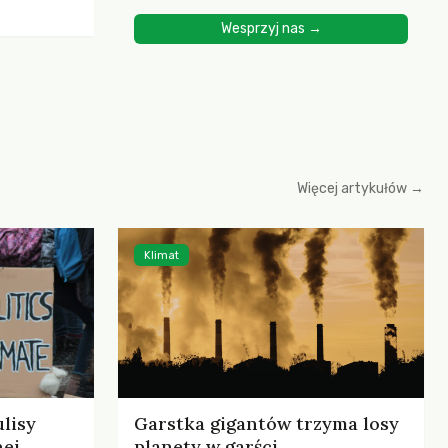
ścią
Wesprzyj nas →
yjnych do
cznych.
iowania
opartego
 zysku
Więcej artykułów →
Klimat
lisy
Garstka gigantów trzyma losy
nej
planety w garści