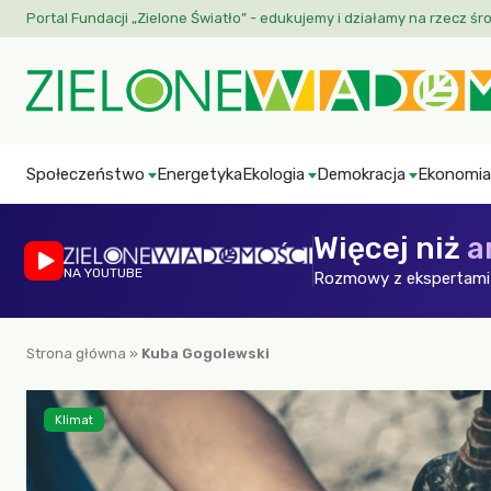
Portal Fundacji „Zielone Światło” - edukujemy i działamy na rzecz śr
Społeczeństwo
Energetyka
Ekologia
Demokracja
Ekonomia
Więcej niż
a
NA YOUTUBE
Rozmowy z ekspertami 
Strona główna
»
Kuba Gogolewski
Klimat