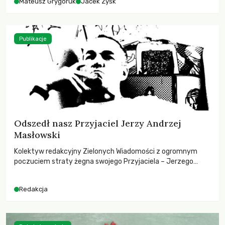
Mateusz Grygoruk
Jacek Zyśk
Publikacje
Odszedł nasz Przyjaciel Jerzy Andrzej
Masłowski
Kolektyw redakcyjny Zielonych Wiadomości z ogromnym
poczuciem straty żegna swojego Przyjaciela – Jerzego
Andrzeja Masłowskiego, kochanego Opiekuna, Mecenasa i
Mentora.
Redakcja