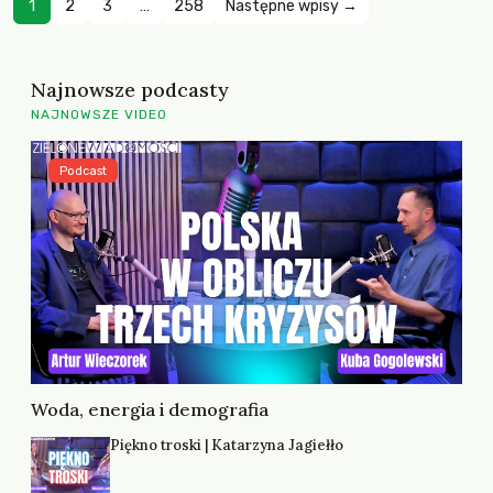
1
2
3
…
258
Następne wpisy →
Najnowsze podcasty
NAJNOWSZE VIDEO
Podcast
Woda, energia i demografia
Piękno troski | Katarzyna Jagiełło