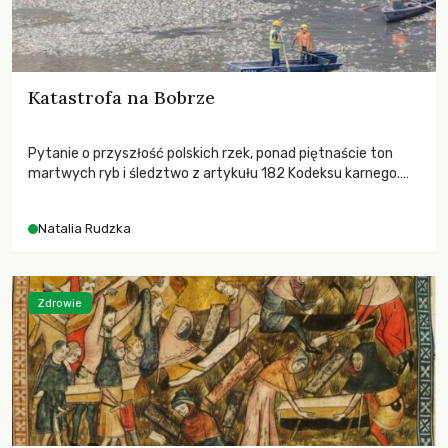
Katastrofa na Bobrze
Pytanie o przyszłość polskich rzek, ponad piętnaście ton
martwych ryb i śledztwo z artykułu 182 Kodeksu karnego.
Katastrofa na Bobrze obnażyła słabość systemu, który
pozwolił, by prace modernizacyjne uruchomiły lawinę
Natalia Rudzka
zdarzeń prowadzących do biologicznej śmierci rzeki.
Zdrowie