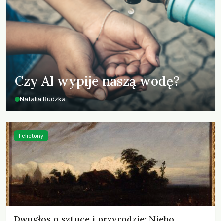
Czy AI wypije naszą wodę?
Natalia Rudzka
Felietony
Dwugłos o sztuce i przyrodzie: Niebo