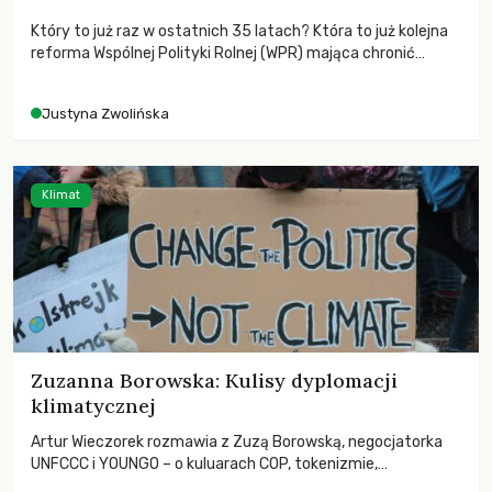
Który to już raz w ostatnich 35 latach? Która to już kolejna
reforma Wspólnej Polityki Rolnej (WPR) mająca chronić
rolników i odpowiadać na potrzeby społeczne?
Justyna Zwolińska
Klimat
Zuzanna Borowska: Kulisy dyplomacji
klimatycznej
Artur Wieczorek rozmawia z Zuzą Borowską, negocjatorka
UNFCCC i YOUNGO – o kuluarach COP, tokenizmie,
różnorodności i nadziei pokładanej w ruchach klimatycznych