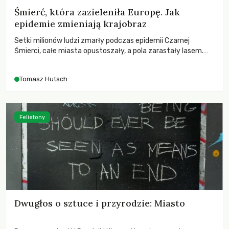
Śmierć, która zazieleniła Europę. Jak
epidemie zmieniają krajobraz
Setki milionów ludzi zmarły podczas epidemii Czarnej
Śmierci, całe miasta opustoszały, a pola zarastały lasem.
Gdy pierwsze liście nowych dębów rozwijały się na włoskich
wzgórzach, Europa dopiero podnosiła się po jednej z
Tomasz Hutsch
największych katastrof w swoich dziejach.
Felietony
Dwugłos o sztuce i przyrodzie: Miasto