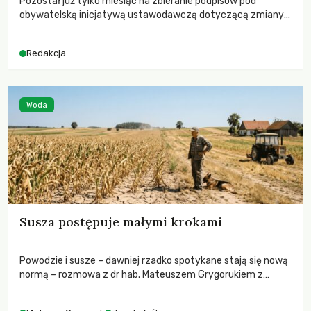
Pozostał już tylko miesiąc na zbieranie podpisów pod
obywatelską inicjatywą ustawodawczą dotyczącą zmiany
Prawa łowieckiego. Fundacja Niech Żyją! apeluje o pełną
mobilizację, ponieważ projekt zawiera historyczne i
Redakcja
niezwykle korzystne rozwiązania dla przyrody i zwierząt,
radykalnie zmieniając dotychczasowy paradygmat
funkcjonowania łowiectwa w Polsce.
Woda
Susza postępuje małymi krokami
Powodzie i susze – dawniej rzadko spotykane stają się nową
normą – rozmowa z dr hab. Mateuszem Grygorukiem z
Centrum Badań Klimatu SGGW.