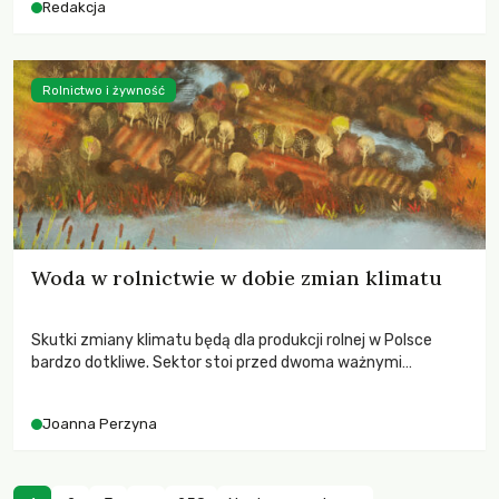
Redakcja
Rolnictwo i żywność
Woda w rolnictwie w dobie zmian klimatu
Skutki zmiany klimatu będą dla produkcji rolnej w Polsce
bardzo dotkliwe. Sektor stoi przed dwoma ważnymi
wyzwaniami – potrzebą redukcji emisji gazów cieplarnianych
oraz koniecznością prowadzenia działań adaptacyjnych do
Joanna Perzyna
zachodzących zmian klimatycznych. Wymagać to będzie
przedefiniowania podejścia do produkcji rolnej opartego
niemal wyłącznie o kryterium zysku ekonomicznego.