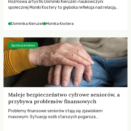
Rozmowa artystki Dominiki Kieruzel i naukowczyni
społecznej Moniki Kostery to głęboka refleksja nad relacją
sztuki, przyrody oraz człowieka w przestrzeni
współczesnego miasta.
Dominika Kieruzel
Monika Kostera
Społeczeństwo
Maleje bezpieczeństwo cyfrowe seniorów, a
przybywa problemów finansowych
Problemy finansowe seniorów stają się zjawiskiem
masowym. Sytuację osób starszych pogarsza
bezwzględność cyberprzestępców.