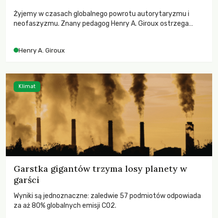
Żyjemy w czasach globalnego powrotu autorytaryzmu i
neofaszyzmu. Znany pedagog Henry A. Giroux ostrzega
przed korporacyjną tyranią niszczącą społeczeństwo. Czy
współczesne uniwersytety obronią swoją niezależność i
Henry A. Giroux
wychowają świadomych obywateli?
Klimat
Garstka gigantów trzyma losy planety w
garści
Wyniki są jednoznaczne: zaledwie 57 podmiotów odpowiada
za aż 80% globalnych emisji CO2.