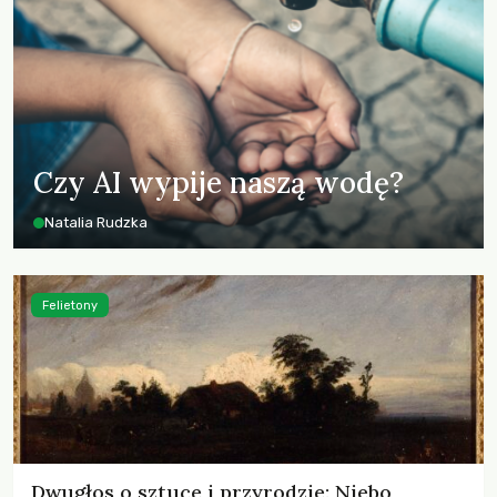
Czy AI wypije naszą wodę?
Natalia Rudzka
Felietony
Dwugłos o sztuce i przyrodzie: Niebo