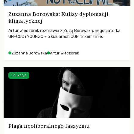
Zuzanna Borowska: Kulisy dyplomacji
klimatycznej
Artur Wieczorek rozmawia z Zuzą Borowską, negocjatorka
UNFCCC i YOUNGO – o kuluarach COP, tokenizmie,
różnorodności i nadziei pokładanej w ruchach klimatycznych
Zuzanna Borowska
Artur Wieczorek
Edukacja
Plaga neoliberalnego faszyzmu