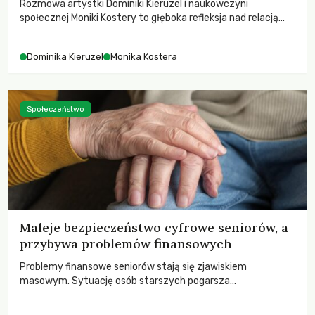
Rozmowa artystki Dominiki Kieruzel i naukowczyni
społecznej Moniki Kostery to głęboka refleksja nad relacją
sztuki, przyrody oraz człowieka w przestrzeni
współczesnego miasta.
Dominika Kieruzel
Monika Kostera
Społeczeństwo
Maleje bezpieczeństwo cyfrowe seniorów, a
przybywa problemów finansowych
Problemy finansowe seniorów stają się zjawiskiem
masowym. Sytuację osób starszych pogarsza
bezwzględność cyberprzestępców.