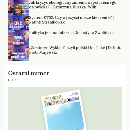
Jak kryzys ekologiczny zmienia współczesnego
człowieka? | Katarzyna Kurska-Wilk
System ETS2. Czy wyczyści nasze kieszenie? |
Patryk Strzałkowski
Polityka jest na talerzu | Dr Justyna Zwolińska
„Żołnierze Wyklęci” czyli polski Hot Take | Dr hab.
Piotr Majewski
Ostatni numer
NR 41