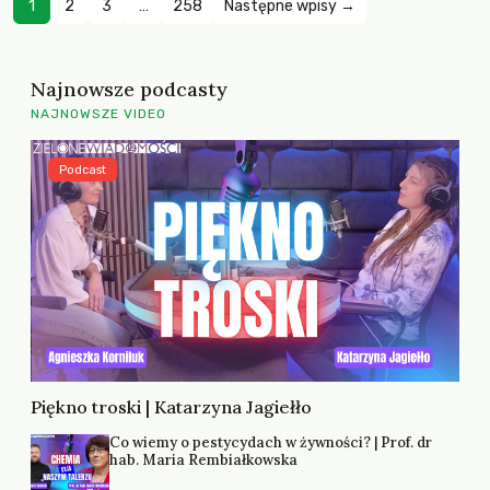
1
2
3
…
258
Następne wpisy →
Najnowsze podcasty
NAJNOWSZE VIDEO
Podcast
Piękno troski | Katarzyna Jagiełło
Co wiemy o pestycydach w żywności? | Prof. dr
hab. Maria Rembiałkowska