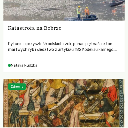
Katastrofa na Bobrze
Pytanie o przyszłość polskich rzek, ponad piętnaście ton
martwych ryb i śledztwo z artykułu 182 Kodeksu karnego.
Katastrofa na Bobrze obnażyła słabość systemu, który
pozwolił, by prace modernizacyjne uruchomiły lawinę
Natalia Rudzka
zdarzeń prowadzących do biologicznej śmierci rzeki.
Zdrowie