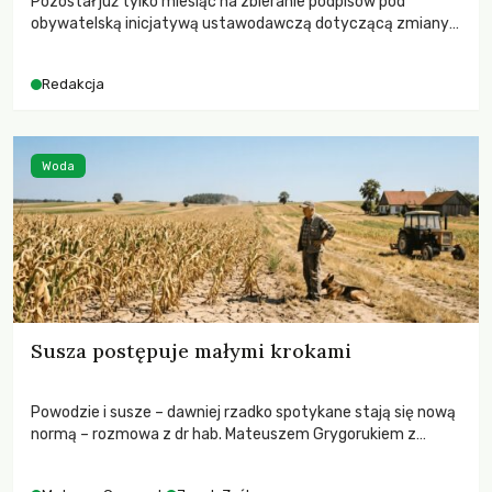
Pozostał już tylko miesiąc na zbieranie podpisów pod
obywatelską inicjatywą ustawodawczą dotyczącą zmiany
Prawa łowieckiego. Fundacja Niech Żyją! apeluje o pełną
mobilizację, ponieważ projekt zawiera historyczne i
Redakcja
niezwykle korzystne rozwiązania dla przyrody i zwierząt,
radykalnie zmieniając dotychczasowy paradygmat
funkcjonowania łowiectwa w Polsce.
Woda
Susza postępuje małymi krokami
Powodzie i susze – dawniej rzadko spotykane stają się nową
normą – rozmowa z dr hab. Mateuszem Grygorukiem z
Centrum Badań Klimatu SGGW.