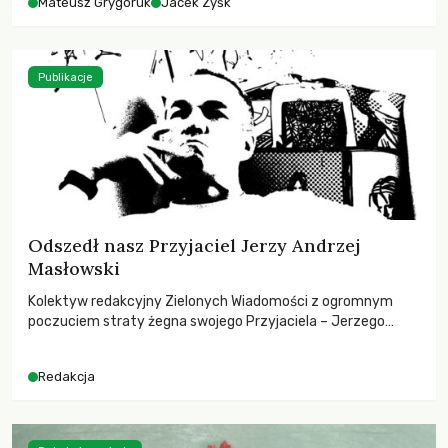
Mateusz Grygoruk
Jacek Zyśk
Publikacje
Odszedł nasz Przyjaciel Jerzy Andrzej
Masłowski
Kolektyw redakcyjny Zielonych Wiadomości z ogromnym
poczuciem straty żegna swojego Przyjaciela – Jerzego
Andrzeja Masłowskiego, kochanego Opiekuna, Mecenasa i
Mentora.
Redakcja