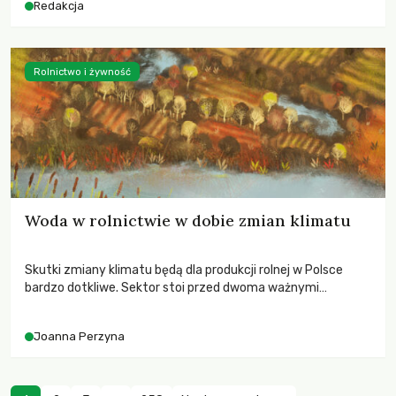
Redakcja
Rolnictwo i żywność
Woda w rolnictwie w dobie zmian klimatu
Skutki zmiany klimatu będą dla produkcji rolnej w Polsce
bardzo dotkliwe. Sektor stoi przed dwoma ważnymi
wyzwaniami – potrzebą redukcji emisji gazów cieplarnianych
oraz koniecznością prowadzenia działań adaptacyjnych do
Joanna Perzyna
zachodzących zmian klimatycznych. Wymagać to będzie
przedefiniowania podejścia do produkcji rolnej opartego
niemal wyłącznie o kryterium zysku ekonomicznego.