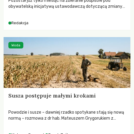
Pozostał już tylko miesiąc na zbieranie podpisów pod
obywatelską inicjatywą ustawodawczą dotyczącą zmiany
Prawa łowieckiego. Fundacja Niech Żyją! apeluje o pełną
mobilizację, ponieważ projekt zawiera historyczne i
Redakcja
niezwykle korzystne rozwiązania dla przyrody i zwierząt,
radykalnie zmieniając dotychczasowy paradygmat
funkcjonowania łowiectwa w Polsce.
Woda
Susza postępuje małymi krokami
Powodzie i susze – dawniej rzadko spotykane stają się nową
normą – rozmowa z dr hab. Mateuszem Grygorukiem z
Centrum Badań Klimatu SGGW.