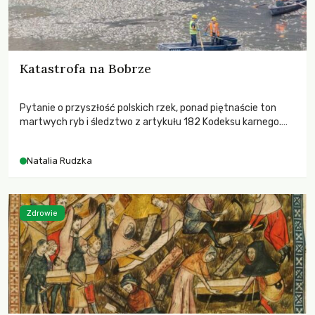
Katastrofa na Bobrze
Pytanie o przyszłość polskich rzek, ponad piętnaście ton
martwych ryb i śledztwo z artykułu 182 Kodeksu karnego.
Katastrofa na Bobrze obnażyła słabość systemu, który
pozwolił, by prace modernizacyjne uruchomiły lawinę
Natalia Rudzka
zdarzeń prowadzących do biologicznej śmierci rzeki.
Zdrowie