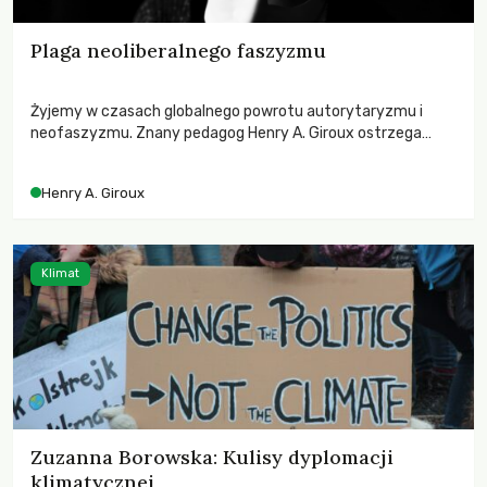
Plaga neoliberalnego faszyzmu
Żyjemy w czasach globalnego powrotu autorytaryzmu i
neofaszyzmu. Znany pedagog Henry A. Giroux ostrzega
przed korporacyjną tyranią niszczącą społeczeństwo. Czy
współczesne uniwersytety obronią swoją niezależność i
Henry A. Giroux
wychowają świadomych obywateli?
Klimat
Zuzanna Borowska: Kulisy dyplomacji
klimatycznej