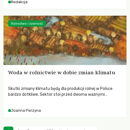
Redakcja
Rolnictwo i żywność
Woda w rolnictwie w dobie zmian klimatu
Skutki zmiany klimatu będą dla produkcji rolnej w Polsce
bardzo dotkliwe. Sektor stoi przed dwoma ważnymi
wyzwaniami – potrzebą redukcji emisji gazów cieplarnianych
oraz koniecznością prowadzenia działań adaptacyjnych do
Joanna Perzyna
zachodzących zmian klimatycznych. Wymagać to będzie
przedefiniowania podejścia do produkcji rolnej opartego
niemal wyłącznie o kryterium zysku ekonomicznego.