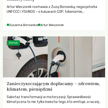
Artur Wieczorek rozmawia z Zuzą Borowską, negocjatorka
UNFCCC i YOUNGO – o kuluarach COP, tokenizmie,
różnorodności i nadziei pokładanej w ruchach klimatycznych
Zuzanna Borowska
Artur Wieczorek
Klimat
Zanieczyszczającym dopłacamy – zdrowiem,
klimatem, pieniędzmi
Sabotaż transformacji w motoryzacji. Sprawiedliwość
klimatyczna to nie tylko kwestia tego, kto emituje, a raczej
– kto ponosi konsekwencje globalnego ocieplenia.