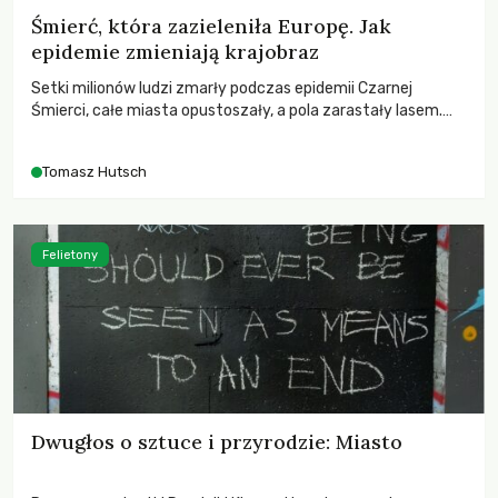
Śmierć, która zazieleniła Europę. Jak
epidemie zmieniają krajobraz
Setki milionów ludzi zmarły podczas epidemii Czarnej
Śmierci, całe miasta opustoszały, a pola zarastały lasem.
Gdy pierwsze liście nowych dębów rozwijały się na włoskich
wzgórzach, Europa dopiero podnosiła się po jednej z
Tomasz Hutsch
największych katastrof w swoich dziejach.
Felietony
Dwugłos o sztuce i przyrodzie: Miasto