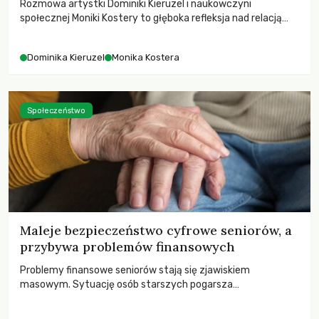
Rozmowa artystki Dominiki Kieruzel i naukowczyni
społecznej Moniki Kostery to głęboka refleksja nad relacją
sztuki, przyrody oraz człowieka w przestrzeni
współczesnego miasta.
Dominika Kieruzel
Monika Kostera
Społeczeństwo
Maleje bezpieczeństwo cyfrowe seniorów, a
przybywa problemów finansowych
Problemy finansowe seniorów stają się zjawiskiem
masowym. Sytuację osób starszych pogarsza
bezwzględność cyberprzestępców.