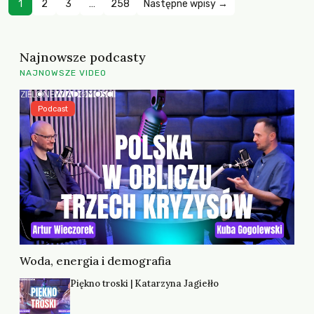
1
2
3
…
258
Następne wpisy →
Najnowsze podcasty
NAJNOWSZE VIDEO
Podcast
Woda, energia i demografia
Piękno troski | Katarzyna Jagiełło