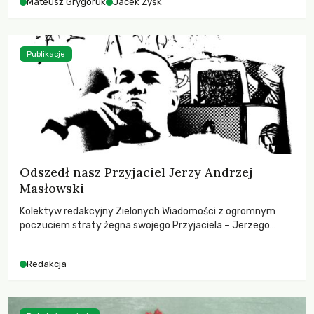
Mateusz Grygoruk
Jacek Zyśk
Publikacje
Odszedł nasz Przyjaciel Jerzy Andrzej
Masłowski
Kolektyw redakcyjny Zielonych Wiadomości z ogromnym
poczuciem straty żegna swojego Przyjaciela – Jerzego
Andrzeja Masłowskiego, kochanego Opiekuna, Mecenasa i
Mentora.
Redakcja