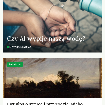
Czy AI wypije naszą wodę?
Natalia Rudzka
Felietony
Dwugłos o sztuce i przyrodzie: Niebo