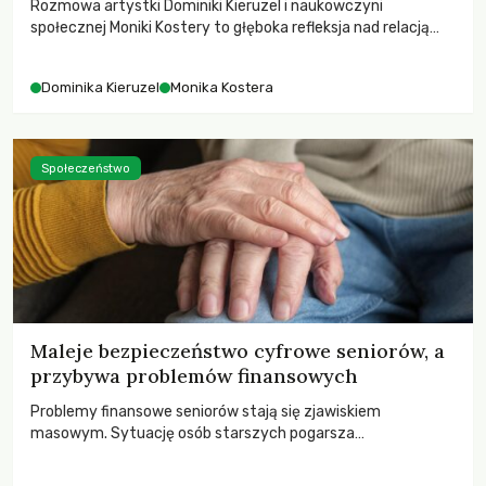
Rozmowa artystki Dominiki Kieruzel i naukowczyni
społecznej Moniki Kostery to głęboka refleksja nad relacją
sztuki, przyrody oraz człowieka w przestrzeni
współczesnego miasta.
Dominika Kieruzel
Monika Kostera
Społeczeństwo
Maleje bezpieczeństwo cyfrowe seniorów, a
przybywa problemów finansowych
Problemy finansowe seniorów stają się zjawiskiem
masowym. Sytuację osób starszych pogarsza
bezwzględność cyberprzestępców.