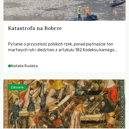
Katastrofa na Bobrze
Pytanie o przyszłość polskich rzek, ponad piętnaście ton
martwych ryb i śledztwo z artykułu 182 Kodeksu karnego.
Katastrofa na Bobrze obnażyła słabość systemu, który
pozwolił, by prace modernizacyjne uruchomiły lawinę
Natalia Rudzka
zdarzeń prowadzących do biologicznej śmierci rzeki.
Zdrowie