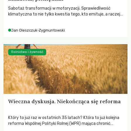
Sabotaż transformacji w motoryzacji. Sprawiedliwość
klimatyczna to nie tylko kwestia tego, kto emituje, a raczej
– kto ponosi konsekwencje globalnego ocieplenia.
Jan Oleszczuk-Zygmuntowski
Rolnictwo i żywność
Wieczna dyskusja. Niekończąca się reforma
Który to już raz w ostatnich 35 latach? Która to już kolejna
reforma Wspólnej Polityki Rolnej (WPR) mająca chronić
rolników i odpowiadać na potrzeby społeczne?