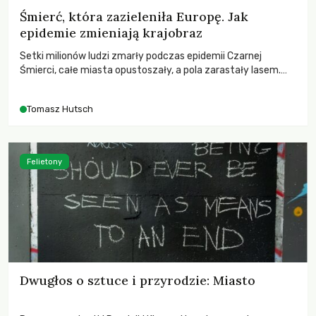
Śmierć, która zazieleniła Europę. Jak
epidemie zmieniają krajobraz
Setki milionów ludzi zmarły podczas epidemii Czarnej
Śmierci, całe miasta opustoszały, a pola zarastały lasem.
Gdy pierwsze liście nowych dębów rozwijały się na włoskich
wzgórzach, Europa dopiero podnosiła się po jednej z
Tomasz Hutsch
największych katastrof w swoich dziejach.
Felietony
Dwugłos o sztuce i przyrodzie: Miasto