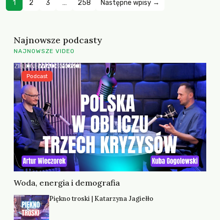
1
2
3
…
258
Następne wpisy →
Najnowsze podcasty
NAJNOWSZE VIDEO
Podcast
Woda, energia i demografia
Piękno troski | Katarzyna Jagiełło