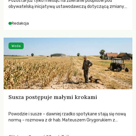
Pozostał już tylko miesiąc na zbieranie podpisów pod
obywatelską inicjatywą ustawodawczą dotyczącą zmiany
Prawa łowieckiego. Fundacja Niech Żyją! apeluje o pełną
mobilizację, ponieważ projekt zawiera historyczne i
Redakcja
niezwykle korzystne rozwiązania dla przyrody i zwierząt,
radykalnie zmieniając dotychczasowy paradygmat
funkcjonowania łowiectwa w Polsce.
Woda
Susza postępuje małymi krokami
Powodzie i susze – dawniej rzadko spotykane stają się nową
normą – rozmowa z dr hab. Mateuszem Grygorukiem z
Centrum Badań Klimatu SGGW.