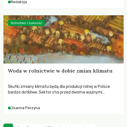
Redakcja
Rolnictwo i żywność
Woda w rolnictwie w dobie zmian klimatu
Skutki zmiany klimatu będą dla produkcji rolnej w Polsce
bardzo dotkliwe. Sektor stoi przed dwoma ważnymi
wyzwaniami – potrzebą redukcji emisji gazów cieplarnianych
oraz koniecznością prowadzenia działań adaptacyjnych do
Joanna Perzyna
zachodzących zmian klimatycznych. Wymagać to będzie
przedefiniowania podejścia do produkcji rolnej opartego
niemal wyłącznie o kryterium zysku ekonomicznego.