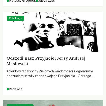
Mateusz Grygoruk
Jacek Zyśk
Publikacje
Odszedł nasz Przyjaciel Jerzy Andrzej
Masłowski
Kolektyw redakcyjny Zielonych Wiadomości z ogromnym
poczuciem straty żegna swojego Przyjaciela – Jerzego
Andrzeja Masłowskiego, kochanego Opiekuna, Mecenasa i
Mentora.
Redakcja