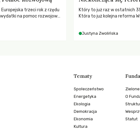
a Europejska trzeci rok z rzędu
Który to już raz w ostatnich 3
ą wydatki na pomoc rozwojową
Która to już kolejna reforma W
 najnowszych danych OECD za
Polityki Rolnej (WPR) mająca c
padki obejmują także wsparcie
rolników i odpowiadać na potr
Justyna Zwolińska
ajbardziej potrzebujących, a
społeczne?
dnotowano największe
A w historii. Jakie będą
e tych decyzji dla świata
o kryzysami i ubóstwem?
Tematy
Funda
Społeczeństwo
Zielone
Energetyka
O Funda
Ekologia
Struktu
Demokracja
Wesprzy
Ekonomia
Statut
Kultura