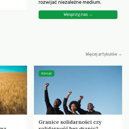
rozwijać niezależne medium.
ścią
yjnych do
Wesprzyj nas →
cznych.
iowania
opartego
 zysku
Więcej artykułów →
Klimat
Granice solidarności czy
rma
solidarność bez granic?