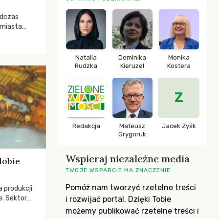
odczas
 miasta
 lasem. Gdy
rozwijały
ropa dopiero
Natalia
Dominika
Monika
iększych
Rudzka
Kieruzel
Kostera
Z
Redakcja
Mateusz
Jacek Zyśk
Grygoruk
Wspieraj niezależne media
dobie
TWOJE WSPARCIE MA ZNACZENIE
Pomóż nam tworzyć rzetelne treści
a produkcji
e. Sektor
i rozwijać portal. Dzięki Tobie
yzwaniami –
możemy publikować rzetelne treści i
w