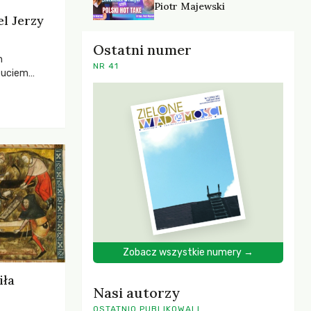
Piotr Majewski
el Jerzy
Ostatni numer
h
NR 41
zuciem
ela –
o,
 i Mentora.
Zobacz wszystkie numery →
iła
Nasi autorzy
OSTATNIO PUBLIKOWALI