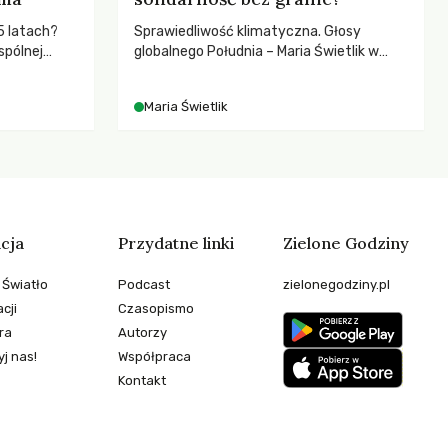
5 latach?
Sprawiedliwość klimatyczna. Głosy
spólnej
globalnego Południa – Maria Świetlik w
hronić
rozmowach o prawach pracowniczych w
zeby
czasach globalnych podziałów.
Maria Świetlik
cja
Przydatne linki
Zielone Godziny
 Światło
Podcast
zielonegodziny.pl
cji
Czasopismo
ra
Autorzy
j nas!
Współpraca
Kontakt