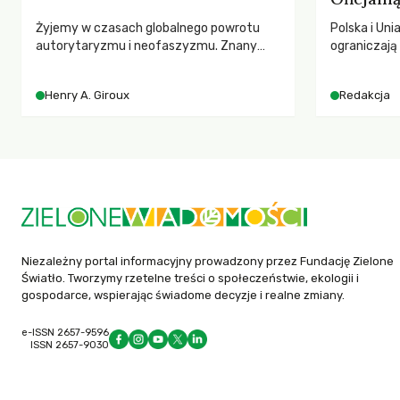
Żyjemy w czasach globalnego powrotu
Polska i Uni
autorytaryzmu i neofaszyzmu. Znany
ograniczaj
pedagog Henry A. Giroux ostrzega przed
– wynika z
korporacyjną tyranią niszczącą
2025 rok. S
Henry A. Giroux
Redakcja
społeczeństwo. Czy współczesne
dla krajów n
uniwersytety obronią swoją niezależność i
globalnie o
wychowają świadomych obywateli?
tąpnięcie OD
konsekwencj
dotknięteg
Niezależny portal informacyjny prowadzony przez Fundację Zielone
Światło. Tworzymy rzetelne treści o społeczeństwie, ekologii i
gospodarce, wspierając świadome decyzje i realne zmiany.
e-ISSN 2657-9596
ISSN 2657-9030