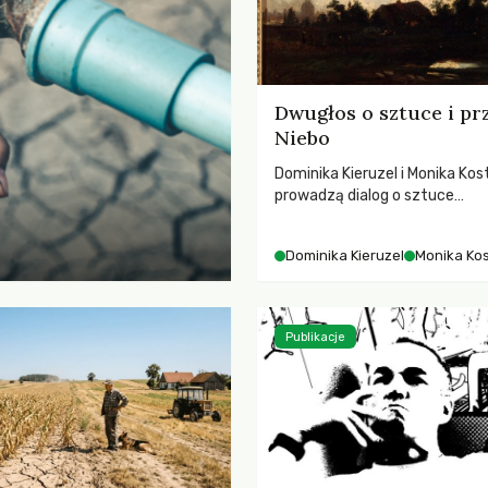
Dwugłos o sztuce i pr
Niebo
Dominika Kieruzel i Monika Kos
prowadzą dialog o sztuce
przedstawiającej niebo i kosm
jej rezonansowy wpływ na lud
Dominika Kieruzel
Monika Ko
wrażliwość, odczuwanie przes
relację z naturą.
Publikacje