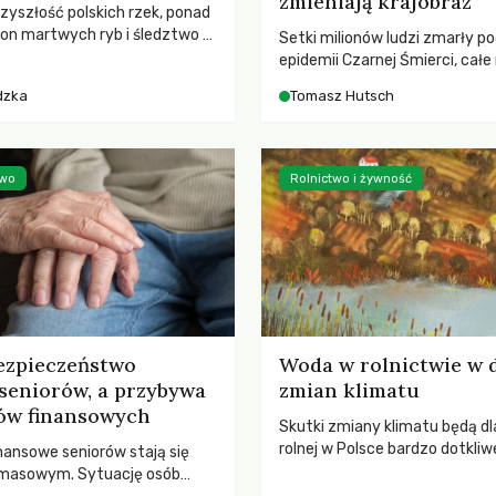
zmieniają krajobraz
rzyszłość polskich rzek, ponad
ton martwych ryb i śledztwo z
Setki milionów ludzi zmarły p
2 Kodeksu karnego. Katastrofa
epidemii Czarnej Śmierci, całe
bnażyła słabość systemu,
opustoszały, a pola zarastały
dzka
Tomasz Hutsch
lił, by prace modernizacyjne
pierwsze liście nowych dębów 
 lawinę zdarzeń prowadzących
się na włoskich wzgórzach, Eu
nej śmierci rzeki.
podnosiła się po jednej z najw
katastrof w swoich dziejach.
two
Rolnictwo i żywność
ezpieczeństwo
Woda w rolnictwie w 
seniorów, a przybywa
zmian klimatu
ów finansowych
Skutki zmiany klimatu będą dl
rolnej w Polsce bardzo dotkliw
nansowe seniorów stają się
stoi przed dwoma ważnymi w
 masowym. Sytuację osób
potrzebą redukcji emisji gazó