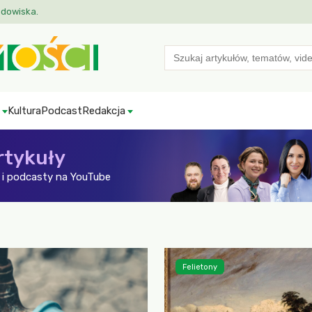
odowiska.
Search
for:
Kultura
Podcast
Redakcja
rtykuły
i podcasty na YouTube
Felietony