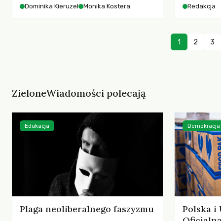
starszych 
Dominika Kieruzel
Monika Kostera
Redakcja
współczesnego miasta.
cyberprzes
1
2
3
ZieloneWiadomości polecają
Edukacja
Demokracja
Plaga neoliberalnego faszyzmu
Polska i
Oficjal