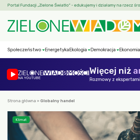
Portal Fundacji „Zielone Światło” - edukujemy i działamy na rzecz śr
Społeczeństwo
Energetyka
Ekologia
Demokracja
Ekonomia
Więcej niż
a
NA YOUTUBE
Rozmowy z ekspertami 
Strona główna
»
Globalny handel
Klimat