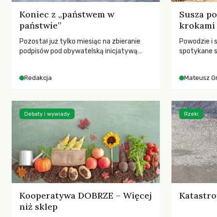
Koniec z „państwem w
Susza po
państwie”
krokami
Pozostał już tylko miesiąc na zbieranie
Powodzie i 
podpisów pod obywatelską inicjatywą
spotykane s
ustawodawczą dotyczącą zmiany Prawa
rozmowa z 
łowieckiego. Fundacja Niech Żyją! apeluje o
Grygorukie
Redakcja
Mateusz G
pełną mobilizację, ponieważ projekt
SGGW.
zawiera historyczne i niezwykle korzystne
rozwiązania dla przyrody i zwierząt,
radykalnie zmieniając dotychczasowy
Debaty i wywiady
Rzeki
paradygmat funkcjonowania łowiectwa w
Polsce.
Kooperatywa DOBRZE – Więcej
Katastro
niż sklep