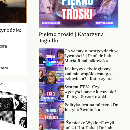
zyrodzie:
Piękno troski | Katarzyna
Jagiełło
tera
Co wiemy o pestycydach w
żywności? | Prof. dr hab.
os, ukazując
Maria Rembiałkowska
zką
stera
Jak kryzys ekologiczny
trzeni oraz
zmienia współczesnego
człowieka? | Katarzyna
Kurska-Wilk
System ETS2. Czy
wyczyści nasze kieszenie?
| Patryk Strzałkowski
Polityka jest na talerzu | Dr
Justyna Zwolińska
„Żołnierze Wyklęci” czyli
polski Hot Take | Dr hab.