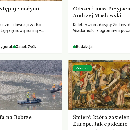
stępuje małymi
Odszedł nasz Przyjaci
Andrzej Masłowski
susze – dawniej rzadko
Kolektyw redakcyjny Zielonyc
tają się nową normą –
Wiadomości z ogromnym poc
dr hab. Mateuszem
straty żegna swojego Przyjaci
m z Centrum Badań Klimatu
Jerzego Andrzeja Masłowskieg
rygoruk
Jacek Zyśk
Redakcja
kochanego Opiekuna, Mecenasa
Zdrowie
fa na Bobrze
Śmierć, która zazielen
Europę. Jak epidemie