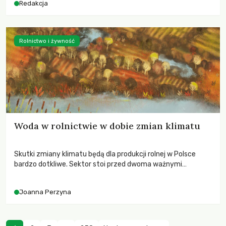
Redakcja
Rolnictwo i żywność
Woda w rolnictwie w dobie zmian klimatu
Skutki zmiany klimatu będą dla produkcji rolnej w Polsce
bardzo dotkliwe. Sektor stoi przed dwoma ważnymi
wyzwaniami – potrzebą redukcji emisji gazów cieplarnianych
oraz koniecznością prowadzenia działań adaptacyjnych do
Joanna Perzyna
zachodzących zmian klimatycznych. Wymagać to będzie
przedefiniowania podejścia do produkcji rolnej opartego
niemal wyłącznie o kryterium zysku ekonomicznego.