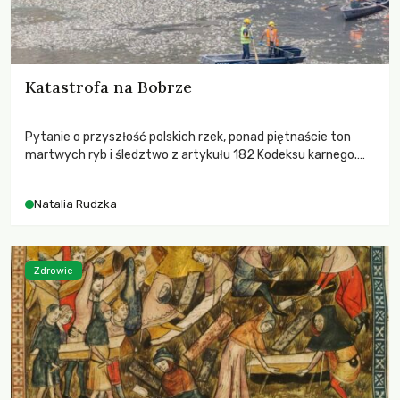
Katastrofa na Bobrze
Pytanie o przyszłość polskich rzek, ponad piętnaście ton
martwych ryb i śledztwo z artykułu 182 Kodeksu karnego.
Katastrofa na Bobrze obnażyła słabość systemu, który
pozwolił, by prace modernizacyjne uruchomiły lawinę
Natalia Rudzka
zdarzeń prowadzących do biologicznej śmierci rzeki.
Zdrowie