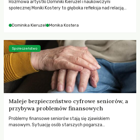
Rozmowa artystki Dominiki Kieruzel i naukowczyni
społecznej Moniki Kostery to głęboka refleksja nad relacją
sztuki, przyrody oraz człowieka w przestrzeni
współczesnego miasta.
Dominika Kieruzel
Monika Kostera
Społeczeństwo
Maleje bezpieczeństwo cyfrowe seniorów, a
przybywa problemów finansowych
Problemy finansowe seniorów stają się zjawiskiem
masowym. Sytuację osób starszych pogarsza
bezwzględność cyberprzestępców.