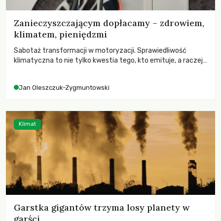
Zanieczyszczającym dopłacamy – zdrowiem,
klimatem, pieniędzmi
Sabotaż transformacji w motoryzacji. Sprawiedliwość
klimatyczna to nie tylko kwestia tego, kto emituje, a raczej
– kto ponosi konsekwencje globalnego ocieplenia.
Jan Oleszczuk-Zygmuntowski
Klimat
Garstka gigantów trzyma losy planety w
garści