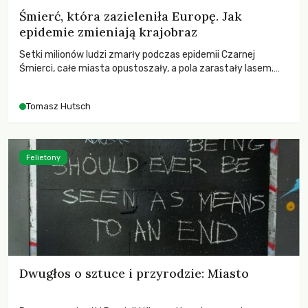
Śmierć, która zazieleniła Europę. Jak
epidemie zmieniają krajobraz
Setki milionów ludzi zmarły podczas epidemii Czarnej
Śmierci, całe miasta opustoszały, a pola zarastały lasem.
Gdy pierwsze liście nowych dębów rozwijały się na włoskich
wzgórzach, Europa dopiero podnosiła się po jednej z
Tomasz Hutsch
największych katastrof w swoich dziejach.
Felietony
Dwugłos o sztuce i przyrodzie: Miasto