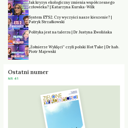
Jak kryzys ekologiczny zmienia współczesnego
człowieka? | Katarzyna Kurska-Wilk
System ETS2. Czy wyczyści nasze kieszenie? |
Patryk Strzałkowski
Polityka jest na talerzu | Dr Justyna Zwolińska
„Żołnierze Wyklęci” czyli polski Hot Take | Dr hab.
Piotr Majewski
Ostatni numer
NR 41