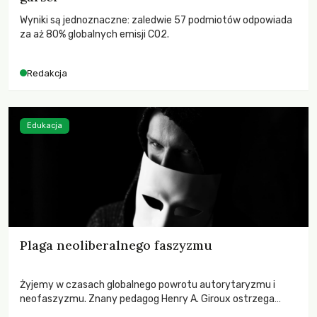
Wyniki są jednoznaczne: zaledwie 57 podmiotów odpowiada
za aż 80% globalnych emisji CO2.
Redakcja
Edukacja
Plaga neoliberalnego faszyzmu
Żyjemy w czasach globalnego powrotu autorytaryzmu i
neofaszyzmu. Znany pedagog Henry A. Giroux ostrzega
przed korporacyjną tyranią niszczącą społeczeństwo. Czy