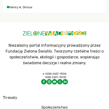
współczesne uniwersytety obronią swoją niezależność i
Henry A. Giroux
wychowają świadomych obywateli?
Niezależny portal informacyjny prowadzony przez
Fundację Zielone Światło. Tworzymy rzetelne treści o
społeczeństwie, ekologii i gospodarce, wspierając
świadome decyzje i realne zmiany.
e-ISSN 2657-9596
ISSN 2657-9030
Tematy
Społeczeństwo