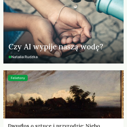
Czy AI wypije naszą wodę?
Natalia Rudzka
Felietony
Dwugłos o sztuce i przyrodzie: Niebo