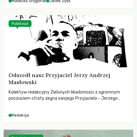
Mateusz Grygoruk
Jacek Zyśk
Publikacje
Odszedł nasz Przyjaciel Jerzy Andrzej
Masłowski
Kolektyw redakcyjny Zielonych Wiadomości z ogromnym
poczuciem straty żegna swojego Przyjaciela – Jerzego
Andrzeja Masłowskiego, kochanego Opiekuna, Mecenasa i
Mentora.
Redakcja