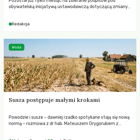
Pozostał już tylko miesiąc na zbieranie podpisów pod
obywatelską inicjatywą ustawodawczą dotyczącą zmiany
Prawa łowieckiego. Fundacja Niech Żyją! apeluje o pełną
mobilizację, ponieważ projekt zawiera historyczne i
Redakcja
niezwykle korzystne rozwiązania dla przyrody i zwierząt,
radykalnie zmieniając dotychczasowy paradygmat
funkcjonowania łowiectwa w Polsce.
Woda
Susza postępuje małymi krokami
Powodzie i susze – dawniej rzadko spotykane stają się nową
normą – rozmowa z dr hab. Mateuszem Grygorukiem z
Centrum Badań Klimatu SGGW.