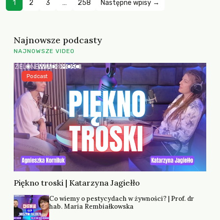
1
2
3
…
258
Następne wpisy →
Najnowsze podcasty
NAJNOWSZE VIDEO
Podcast
Piękno troski | Katarzyna Jagiełło
Co wiemy o pestycydach w żywności? | Prof. dr
hab. Maria Rembiałkowska