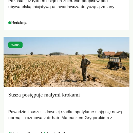
Pozostał już tylko miesiąc na zbieranie podpisów pod
obywatelską inicjatywą ustawodawczą dotyczącą zmiany
Prawa łowieckiego. Fundacja Niech Żyją! apeluje o pełną
mobilizację, ponieważ projekt zawiera historyczne i niezwykle
Redakcja
korzystne rozwiązania dla przyrody i zwierząt, radykalnie
zmieniając dotychczasowy paradygmat funkcjonowania
łowiectwa w Polsce.
Woda
Susza postępuje małymi krokami
Powodzie i susze – dawniej rzadko spotykane stają się nową
normą – rozmowa z dr hab. Mateuszem Grygorukiem z
Centrum Badań Klimatu SGGW.