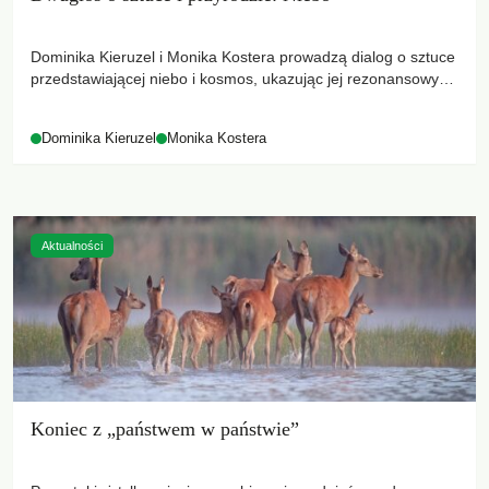
Dominika Kieruzel i Monika Kostera prowadzą dialog o sztuce
przedstawiającej niebo i kosmos, ukazując jej rezonansowy
wpływ na ludzką wrażliwość, odczuwanie przestrzeni oraz
relację z naturą.
Dominika Kieruzel
Monika Kostera
Aktualności
Koniec z „państwem w państwie”