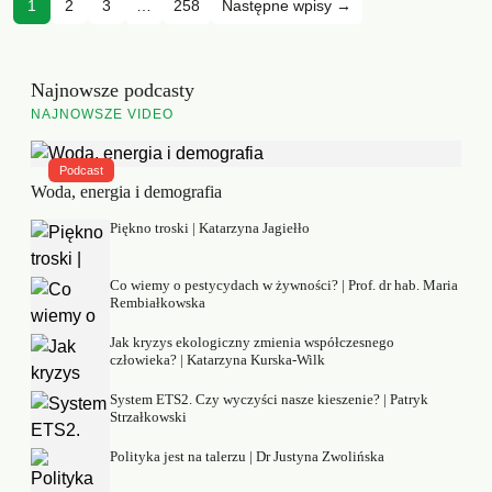
1
2
3
…
258
Następne wpisy →
Najnowsze podcasty
NAJNOWSZE VIDEO
Podcast
Woda, energia i demografia
Piękno troski | Katarzyna Jagiełło
Co wiemy o pestycydach w żywności? | Prof. dr hab. Maria
Rembiałkowska
Jak kryzys ekologiczny zmienia współczesnego
człowieka? | Katarzyna Kurska-Wilk
System ETS2. Czy wyczyści nasze kieszenie? | Patryk
Strzałkowski
Polityka jest na talerzu | Dr Justyna Zwolińska