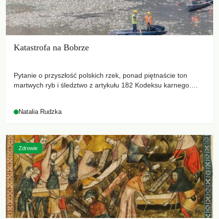
Katastrofa na Bobrze
Pytanie o przyszłość polskich rzek, ponad piętnaście ton
martwych ryb i śledztwo z artykułu 182 Kodeksu karnego.
Katastrofa na Bobrze obnażyła słabość systemu, który
pozwolił, by prace modernizacyjne uruchomiły lawinę zdarzeń
Natalia Rudzka
prowadzących do biologicznej śmierci rzeki.
Zdrowie