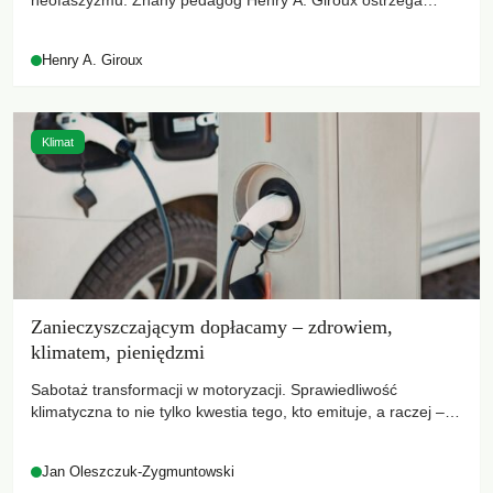
neofaszyzmu. Znany pedagog Henry A. Giroux ostrzega
przed korporacyjną tyranią niszczącą społeczeństwo. Czy
współczesne uniwersytety obronią swoją niezależność i
Henry A. Giroux
wychowają świadomych obywateli?
Klimat
Zanieczyszczającym dopłacamy – zdrowiem,
klimatem, pieniędzmi
Sabotaż transformacji w motoryzacji. Sprawiedliwość
klimatyczna to nie tylko kwestia tego, kto emituje, a raczej –
kto ponosi konsekwencje globalnego ocieplenia.
Jan Oleszczuk-Zygmuntowski