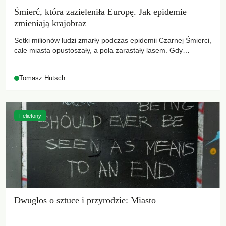
Śmierć, która zazieleniła Europę. Jak epidemie
zmieniają krajobraz
Setki milionów ludzi zmarły podczas epidemii Czarnej Śmierci,
całe miasta opustoszały, a pola zarastały lasem. Gdy
pierwsze liście nowych dębów rozwijały się na włoskich
wzgórzach, Europa dopiero podnosiła się po jednej z
Tomasz Hutsch
największych katastrof w swoich dziejach.
Felietony
Dwugłos o sztuce i przyrodzie: Miasto