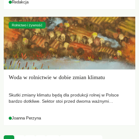
Redakcja
Rolnictwo i żywność
Woda w rolnictwie w dobie zmian klimatu
Skutki zmiany klimatu będą dla produkcji rolnej w Polsce
bardzo dotkliwe. Sektor stoi przed dwoma ważnymi
wyzwaniami – potrzebą redukcji emisji gazów cieplarnianych
oraz koniecznością prowadzenia działań adaptacyjnych do
Joanna Perzyna
zachodzących zmian klimatycznych. Wymagać to będzie
przedefiniowania podejścia do produkcji rolnej opartego
niemal wyłącznie o kryterium zysku ekonomicznego.