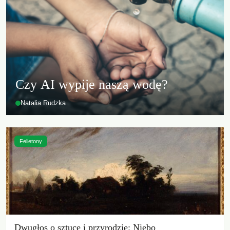
Czy AI wypije naszą wodę?
Natalia Rudzka
Felietony
Dwugłos o sztuce i przyrodzie: Niebo