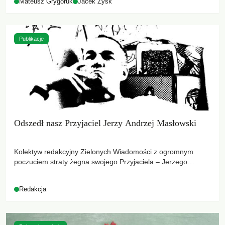
Mateusz Grygoruk
Jacek Zyśk
Publikacje
Odszedł nasz Przyjaciel Jerzy Andrzej Masłowski
Kolektyw redakcyjny Zielonych Wiadomości z ogromnym
poczuciem straty żegna swojego Przyjaciela – Jerzego
Andrzeja Masłowskiego, kochanego Opiekuna, Mecenasa i
Mentora.
Redakcja