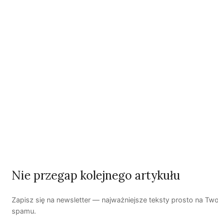
Zobacz wszystkie numery →
Nasi autorzy
OSTATNIO PUBLIKOWALI
Kuba Gogolewski
Artur Wieczorek
Natalia Rudzka
Nie przegap kolejnego artykułu
Dominika Kieruzel
Monika Kostera
Redakcja
Zapisz się na newsletter — najważniejsze teksty prosto na Two
spamu.
Wspieraj niezależne media