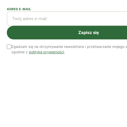
TWOJE WSPARCIE MA ZNACZENIE
ADRES E-MAIL
Pomóż nam tworzyć rzetelne treści i rozwijać
portal. Dzięki Tobie możemy publikować rzetelne
treści i rozwijać niezależne medium.
Zapisz się
Wesprzyj nas →
Zgadzam się na otrzymywanie newslettera i przetwarzanie mojego a
zgodnie z
polityką prywatności
.
Czytaj także
Więcej artykułów →
Klimat