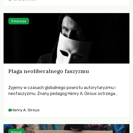
Edukacja
Plaga neoliberalnego faszyzmu
Żyjemy w czasach globalnego powrotu autorytaryzmu i
neofaszyzmu. Znany pedagog Henry A. Giroux ostrzega
przed korporacyjną tyranią niszczącą społeczeństwo. Czy
współczesne uniwersytety obronią swoją niezależność i
Henry A. Giroux
wychowają świadomych obywateli?
Klimat