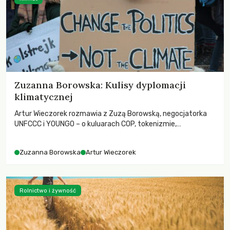
Zuzanna Borowska: Kulisy dyplomacji
klimatycznej
Artur Wieczorek rozmawia z Zuzą Borowską, negocjatorka
UNFCCC i YOUNGO – o kuluarach COP, tokenizmie,
różnorodności i nadziei pokładanej w ruchach klimatycznych
Zuzanna Borowska
Artur Wieczorek
Rolnictwo i żywność