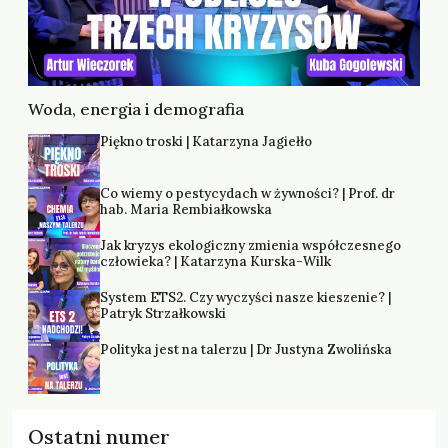
Woda, energia i demografia
Piękno troski | Katarzyna Jagiełło
Co wiemy o pestycydach w żywności? | Prof. dr
hab. Maria Rembiałkowska
Jak kryzys ekologiczny zmienia współczesnego
człowieka? | Katarzyna Kurska-Wilk
System ETS2. Czy wyczyści nasze kieszenie? |
Patryk Strzałkowski
Polityka jest na talerzu | Dr Justyna Zwolińska
Ostatni numer