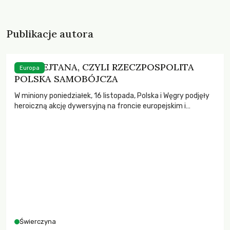
Publikacje autora
GEN REJTANA, CZYLI RZECZPOSPOLITA
Europa
POLSKA SAMOBÓJCZA
W miniony poniedziałek, 16 listopada, Polska i Węgry podjęły
heroiczną akcję dywersyjną na froncie europejskim i
zablokowały historyczny pakiet budżetowo-naprawczy UE o
wartości 1,82 biliona euro. Piękno tego rejtanowskie gestu
polega na tym, że nie tylko oba kraje zablokowały żywotnie
potrzebny im własnym ekonomią zastrzyk gotówkowy, ale i
wpędziły przy okazji instytucje, i tak już […]
Świerczyna