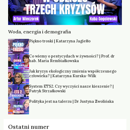
Woda, energia i demografia
Piękno troski | Katarzyna Jagiełło
Co wiemy o pestycydach w żywności? | Prof. dr
hab. Maria Rembiałkowska
Jak kryzys ekologiczny zmienia współczesnego
człowieka? | Katarzyna Kurska-Wilk
System ETS2. Czy wyczyści nasze kieszenie? |
Patryk Strzałkowski
Polityka jest na talerzu | Dr Justyna Zwolińska
Ostatni numer