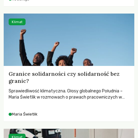
odnotowano największe tąpnięcie ODA w historii. Jakie będą
konsekwencje tych decyzji dla świata dotkniętego
kryzysami i ubóstwem?
Klimat
Granice solidarności czy solidarność bez
granic?
Sprawiedliwość klimatyczna. Głosy globalnego Południa –
Maria Świetlik w rozmowach o prawach pracowniczych w
czasach globalnych podziałów.
Maria Świetlik
Klimat