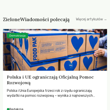
ZieloneWiadomości polecają
Więcej artykułów →
Demokracja
Polska i UE ograniczają Oficjalną Pomoc
Rozwojową
Polska i Unia Europejska trzeci rok z rzędu ograniczają
wydatki na pomoc rozwojową – wynika z najnowszych
danych OECD za 2025 rok. Spadki obejmują także wsparcie
dla krajów najbardziej potrzebujących, a globalnie
Redakcja