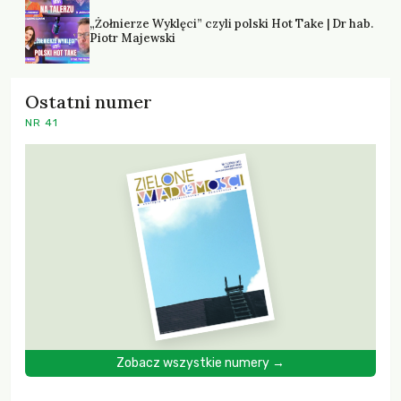
„Żołnierze Wyklęci” czyli polski Hot Take | Dr hab.
Piotr Majewski
Ostatni numer
NR 41
Zobacz wszystkie numery →