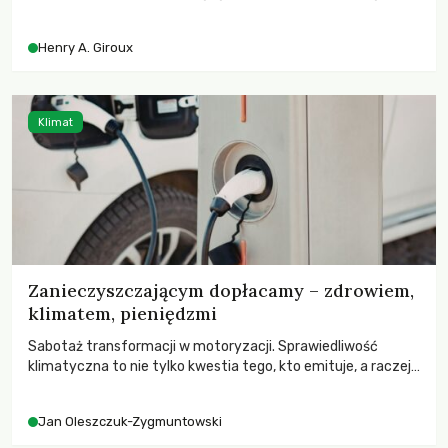
przed korporacyjną tyranią niszczącą społeczeństwo. Czy
współczesne uniwersytety obronią swoją niezależność i
Henry A. Giroux
wychowają świadomych obywateli?
Klimat
Zanieczyszczającym dopłacamy – zdrowiem,
klimatem, pieniędzmi
Sabotaż transformacji w motoryzacji. Sprawiedliwość
klimatyczna to nie tylko kwestia tego, kto emituje, a raczej
– kto ponosi konsekwencje globalnego ocieplenia.
Jan Oleszczuk-Zygmuntowski