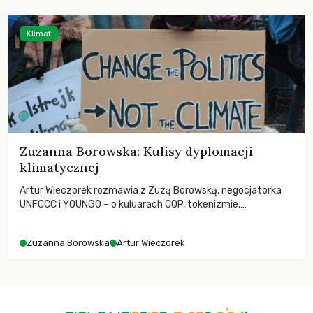
Klimat
Zuzanna Borowska: Kulisy dyplomacji
klimatycznej
Artur Wieczorek rozmawia z Zuzą Borowską, negocjatorka
UNFCCC i YOUNGO – o kuluarach COP, tokenizmie,
różnorodności i nadziei pokładanej w ruchach klimatycznych
Zuzanna Borowska
Artur Wieczorek