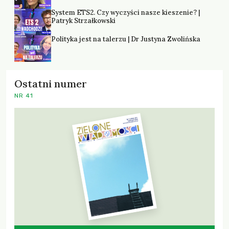
System ETS2. Czy wyczyści nasze kieszenie? |
Patryk Strzałkowski
Polityka jest na talerzu | Dr Justyna Zwolińska
Ostatni numer
NR 41