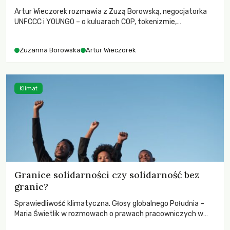
Artur Wieczorek rozmawia z Zuzą Borowską, negocjatorka
UNFCCC i YOUNGO – o kuluarach COP, tokenizmie,
różnorodności i nadziei pokładanej w ruchach klimatycznych
Zuzanna Borowska
Artur Wieczorek
Klimat
Granice solidarności czy solidarność bez
granic?
Sprawiedliwość klimatyczna. Głosy globalnego Południa –
Maria Świetlik w rozmowach o prawach pracowniczych w
czasach globalnych podziałów.