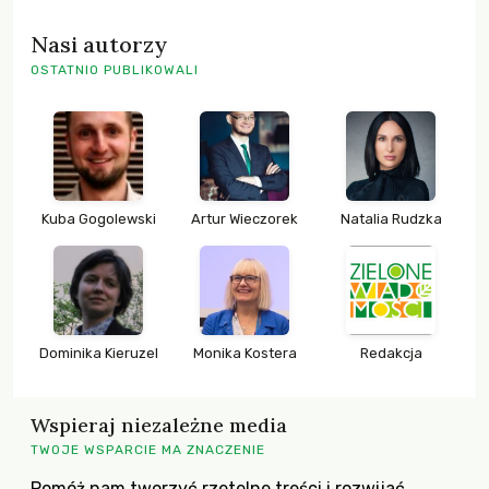
Nasi autorzy
OSTATNIO PUBLIKOWALI
Kuba Gogolewski
Artur Wieczorek
Natalia Rudzka
Dominika Kieruzel
Monika Kostera
Redakcja
Wspieraj niezależne media
TWOJE WSPARCIE MA ZNACZENIE
Pomóż nam tworzyć rzetelne treści i rozwijać