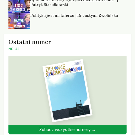
Patryk Strzałkowski
Polityka jest na talerzu | Dr Justyna Zwolińska
Ostatni numer
NR 41
Zobacz wszystkie numery →