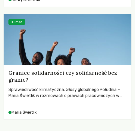
wychowają świadomych obywateli?
Klimat
Granice solidarności czy solidarność bez
granic?
Sprawiedliwość klimatyczna. Głosy globalnego Południa –
Maria Świetlik w rozmowach o prawach pracowniczych w
czasach globalnych podziałów.
Maria Świetlik