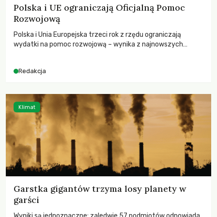
Polska i UE ograniczają Oficjalną Pomoc
Rozwojową
Polska i Unia Europejska trzeci rok z rzędu ograniczają
wydatki na pomoc rozwojową – wynika z najnowszych
danych OECD za 2025 rok. Spadki obejmują także wsparcie
dla krajów najbardziej potrzebujących, a globalnie
Redakcja
odnotowano największe tąpnięcie ODA w historii. Jakie będą
konsekwencje tych decyzji dla świata dotkniętego
kryzysami i ubóstwem?
Klimat
Garstka gigantów trzyma losy planety w
garści
Wyniki są jednoznaczne: zaledwie 57 podmiotów odpowiada