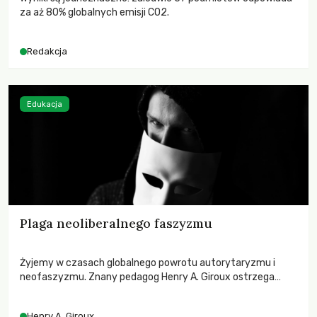
za aż 80% globalnych emisji CO2.
Redakcja
Edukacja
Plaga neoliberalnego faszyzmu
Żyjemy w czasach globalnego powrotu autorytaryzmu i
neofaszyzmu. Znany pedagog Henry A. Giroux ostrzega
przed korporacyjną tyranią niszczącą społeczeństwo. Czy
współczesne uniwersytety obronią swoją niezależność i
Henry A. Giroux