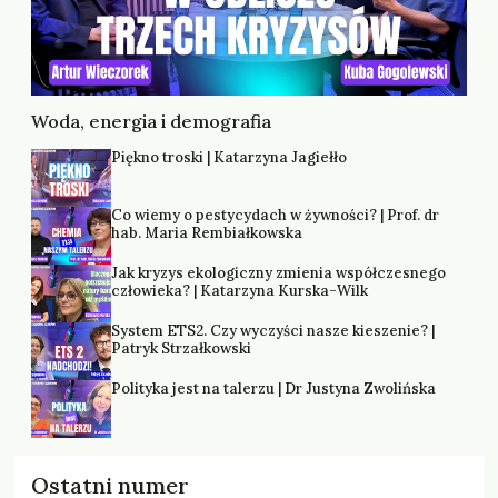
Woda, energia i demografia
Piękno troski | Katarzyna Jagiełło
Co wiemy o pestycydach w żywności? | Prof. dr
hab. Maria Rembiałkowska
Jak kryzys ekologiczny zmienia współczesnego
człowieka? | Katarzyna Kurska-Wilk
System ETS2. Czy wyczyści nasze kieszenie? |
Patryk Strzałkowski
Polityka jest na talerzu | Dr Justyna Zwolińska
Ostatni numer