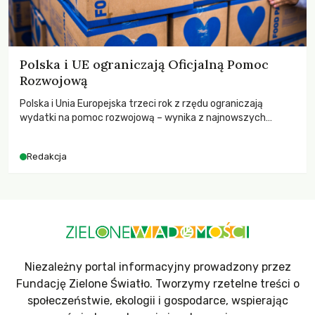
Polska i UE ograniczają Oficjalną Pomoc
Rozwojową
Polska i Unia Europejska trzeci rok z rzędu ograniczają
wydatki na pomoc rozwojową – wynika z najnowszych
danych OECD za 2025 rok. Spadki obejmują także wsparcie
dla krajów najbardziej potrzebujących, a globalnie
Redakcja
odnotowano największe tąpnięcie ODA w historii. Jakie będą
konsekwencje tych decyzji dla świata dotkniętego
kryzysami i ubóstwem?
Niezależny portal informacyjny prowadzony przez
Fundację Zielone Światło. Tworzymy rzetelne treści o
społeczeństwie, ekologii i gospodarce, wspierając