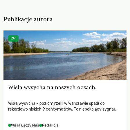
Publikacje autora
ZW
Wisła wysycha na naszych oczach.
Wisła wysycha – poziom rzeki w Warszawie spadł do
rekordowo niskich 9 centymetrów. To niepokojący sygnał
pogłębiającego się kryzysu klimatycznego i degradacji
polskich rzek
Wisła Łączy Nas
Redakcja