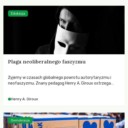
Edukacja
Plaga neoliberalnego faszyzmu
Żyjemy w czasach globalnego powrotu autorytaryzmu i
neofaszyzmu. Znany pedagog Henry A. Giroux ostrzega
przed korporacyjną tyranią niszczącą społeczeństwo. Czy
współczesne uniwersytety obronią swoją niezależność i
Henry A. Giroux
wychowają świadomych obywateli?
Demokracja