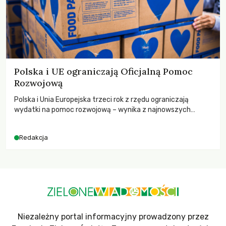
Polska i UE ograniczają Oficjalną Pomoc
Rozwojową
Polska i Unia Europejska trzeci rok z rzędu ograniczają
wydatki na pomoc rozwojową – wynika z najnowszych
danych OECD za 2025 rok. Spadki obejmują także wsparcie
dla krajów najbardziej potrzebujących, a globalnie
Redakcja
odnotowano największe tąpnięcie ODA w historii. Jakie będą
konsekwencje tych decyzji dla świata dotkniętego
kryzysami i ubóstwem?
Niezależny portal informacyjny prowadzony przez