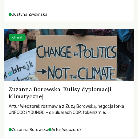
rolników i odpowiadać na potrzeby społeczne?
Justyna Zwolińska
Klimat
Zuzanna Borowska: Kulisy dyplomacji
klimatycznej
Artur Wieczorek rozmawia z Zuzą Borowską, negocjatorka
UNFCCC i YOUNGO – o kuluarach COP, tokenizmie,
różnorodności i nadziei pokładanej w ruchach klimatycznych
Zuzanna Borowska
Artur Wieczorek