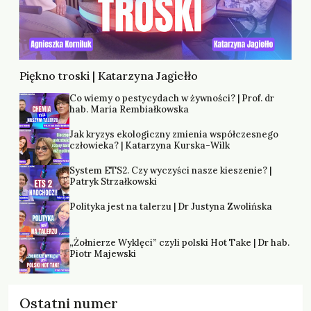
Piękno troski | Katarzyna Jagiełło
Co wiemy o pestycydach w żywności? | Prof. dr
hab. Maria Rembiałkowska
Jak kryzys ekologiczny zmienia współczesnego
człowieka? | Katarzyna Kurska-Wilk
System ETS2. Czy wyczyści nasze kieszenie? |
Patryk Strzałkowski
Polityka jest na talerzu | Dr Justyna Zwolińska
„Żołnierze Wyklęci” czyli polski Hot Take | Dr hab.
Piotr Majewski
Ostatni numer