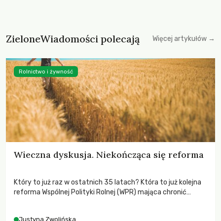
ZieloneWiadomości polecają
Więcej artykułów →
Rolnictwo i żywność
Wieczna dyskusja. Niekończąca się reforma
Który to już raz w ostatnich 35 latach? Która to już kolejna
reforma Wspólnej Polityki Rolnej (WPR) mająca chronić
rolników i odpowiadać na potrzeby społeczne?
Justyna Zwolińska