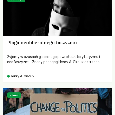
Plaga neoliberalnego faszyzmu
Żyjemy w czasach globalnego powrotu autorytaryzmu i
neofaszyzmu. Znany pedagog Henry A. Giroux ostrzega
przed korporacyjną tyranią niszczącą społeczeństwo. Czy
współczesne uniwersytety obronią swoją niezależność i
Henry A. Giroux
wychowają świadomych obywateli?
Klimat