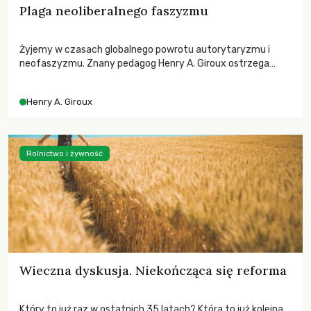
Plaga neoliberalnego faszyzmu
Żyjemy w czasach globalnego powrotu autorytaryzmu i
neofaszyzmu. Znany pedagog Henry A. Giroux ostrzega
przed korporacyjną tyranią niszczącą społeczeństwo. Czy
współczesne uniwersytety obronią swoją niezależność i
Henry A. Giroux
wychowają świadomych obywateli?
Rolnictwo i żywność
Wieczna dyskusja. Niekończąca się reforma
Który to już raz w ostatnich 35 latach? Która to już kolejna