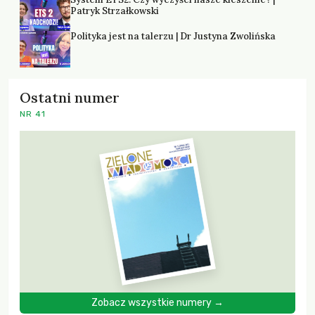
Patryk Strzałkowski
Polityka jest na talerzu | Dr Justyna Zwolińska
Ostatni numer
NR 41
Zobacz wszystkie numery →