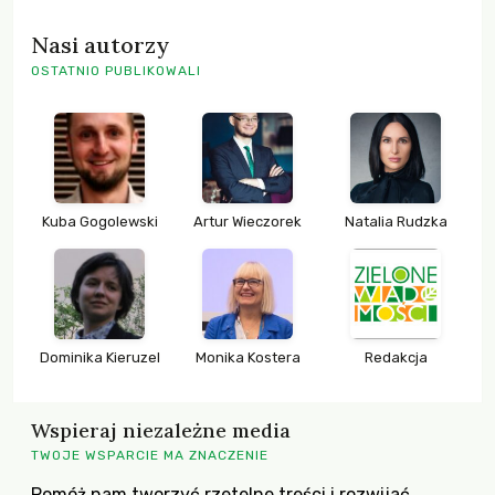
Nasi autorzy
OSTATNIO PUBLIKOWALI
Kuba Gogolewski
Artur Wieczorek
Natalia Rudzka
Dominika Kieruzel
Monika Kostera
Redakcja
Wspieraj niezależne media
TWOJE WSPARCIE MA ZNACZENIE
Pomóż nam tworzyć rzetelne treści i rozwijać