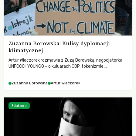
Zuzanna Borowska: Kulisy dyplomacji
klimatycznej
Artur Wieczorek rozmawia z Zuzą Borowską, negocjatorka
UNFCCC i YOUNGO – o kuluarach COP, tokenizmie,
różnorodności i nadziei pokładanej w ruchach klimatycznych
Zuzanna Borowska
Artur Wieczorek
Edukacja