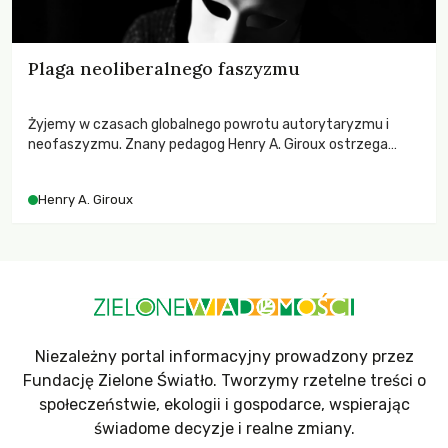
Plaga neoliberalnego faszyzmu
Żyjemy w czasach globalnego powrotu autorytaryzmu i
neofaszyzmu. Znany pedagog Henry A. Giroux ostrzega
przed korporacyjną tyranią niszczącą społeczeństwo. Czy
współczesne uniwersytety obronią swoją niezależność i
Henry A. Giroux
wychowają świadomych obywateli?
Niezależny portal informacyjny prowadzony przez
Fundację Zielone Światło. Tworzymy rzetelne treści o
społeczeństwie, ekologii i gospodarce, wspierając
świadome decyzje i realne zmiany.