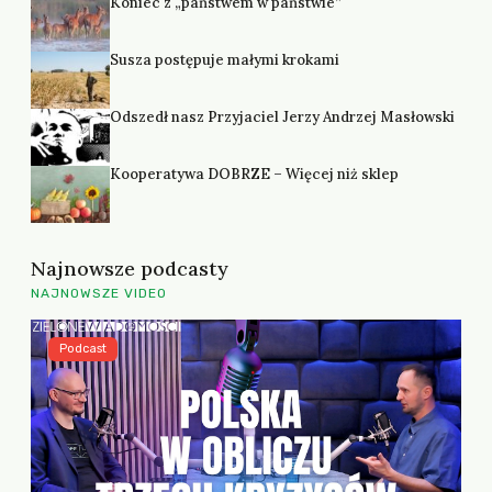
Koniec z „państwem w państwie”
Susza postępuje małymi krokami
Odszedł nasz Przyjaciel Jerzy Andrzej Masłowski
Kooperatywa DOBRZE – Więcej niż sklep
Najnowsze podcasty
NAJNOWSZE VIDEO
Podcast