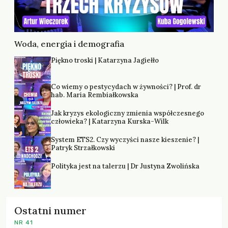
Woda, energia i demografia
Piękno troski | Katarzyna Jagiełło
Co wiemy o pestycydach w żywności? | Prof. dr
hab. Maria Rembiałkowska
Jak kryzys ekologiczny zmienia współczesnego
człowieka? | Katarzyna Kurska-Wilk
System ETS2. Czy wyczyści nasze kieszenie? |
Patryk Strzałkowski
Polityka jest na talerzu | Dr Justyna Zwolińska
Ostatni numer
NR 41