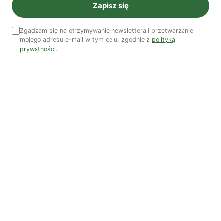
Ostatni numer
Zapisz się
NR 41
Zgadzam się na otrzymywanie newslettera i przetwarzanie
mojego adresu e-mail w tym celu, zgodnie z
polityką
prywatności
.
Zobacz wszystkie numery →
Nasi autorzy
OSTATNIO PUBLIKOWALI