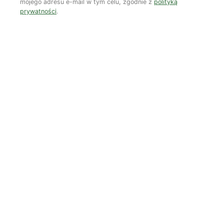
mojego adresu e-mail w tym celu, zgodnie z
polityką
prywatności
.
Zobacz wszystkie numery →
Nasi autorzy
OSTATNIO PUBLIKOWALI
Kuba Gogolewski
Artur Wieczorek
Natalia Rudzka