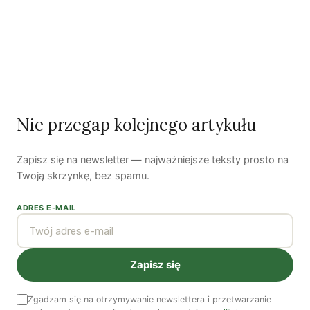
Piękno troski | Katarzyna Jagiełło
Co wiemy o pestycydach w żywności? | Prof. dr
hab. Maria Rembiałkowska
Jak kryzys ekologiczny zmienia współczesnego
człowieka? | Katarzyna Kurska-Wilk
System ETS2. Czy wyczyści nasze kieszenie? |
Nie przegap kolejnego artykułu
Patryk Strzałkowski
Polityka jest na talerzu | Dr Justyna Zwolińska
Zapisz się na newsletter — najważniejsze teksty prosto na
Twoją skrzynkę, bez spamu.
Ostatni numer
ADRES E-MAIL
NR 41
Zapisz się
Zgadzam się na otrzymywanie newslettera i przetwarzanie