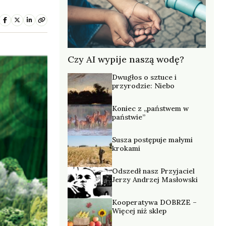
Czy AI wypije naszą wodę?
Dwugłos o sztuce i
przyrodzie: Niebo
Koniec z „państwem w
państwie”
Susza postępuje małymi
krokami
Odszedł nasz Przyjaciel
Jerzy Andrzej Masłowski
Kooperatywa DOBRZE –
Więcej niż sklep