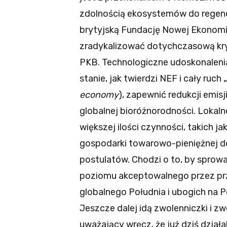
zdolnością ekosystemów do regenera
brytyjską Fundację Nowej Ekonomii
zradykalizować dotychczasową kry
PKB. Technologiczne udoskonalenia
stanie, jak twierdzi NEF i cały ruc
economy
), zapewnić redukcji emis
globalnej bioróżnorodności. Lokaln
większej ilości czynności, takich j
gospodarki towarowo-pieniężnej do 
postulatów. Chodzi o to, by sprow
poziomu akceptowalnego przez pr
globalnego Południa i ubogich na 
Jeszcze dalej idą zwolenniczki i z
uważający wręcz, że już dziś dział