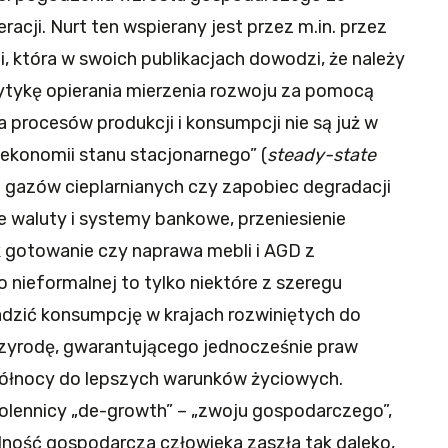
cji. Nurt ten wspierany jest przez m.in. przez
, która w swoich publikacjach dowodzi, że należy
tykę opierania mierzenia rozwoju za pomocą
 procesów produkcji i konsumpcji nie są już w
h „ekonomii stanu stacjonarnego” (
steady-state
ji gazów cieplarnianych czy zapobiec degradacji
e waluty i systemy bankowe, przeniesienie
ak gotowanie czy naprawa mebli i AGD z
nieformalnej to tylko niektóre z szeregu
adzić konsumpcję w krajach rozwiniętych do
zyrodę, gwarantującego jednocześnie praw
Północy do lepszych warunków życiowych.
wolennicy „de-growth” – „zwoju gospodarczego”,
alność gospodarcza człowieka zaszła tak daleko,