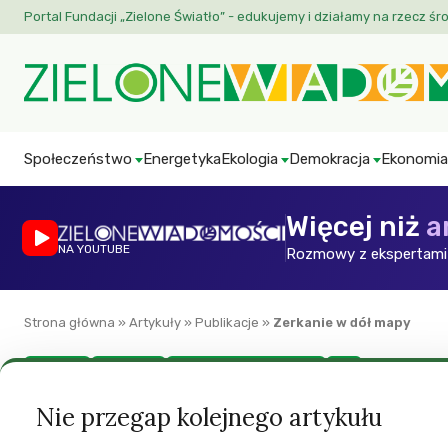
Portal Fundacji „Zielone Światło” - edukujemy i działamy na rzecz śr
Społeczeństwo
Energetyka
Ekologia
Demokracja
Ekonomia
Więcej niż
a
NA YOUTUBE
Rozmowy z ekspertami 
Strona główna
»
Artykuły
»
Publikacje
»
Zerkanie w dół mapy
Ekologia
Ekonomia
Polityka międzynarodowa
ZW
Zerkanie w dół m
Nie przegap kolejnego artykułu