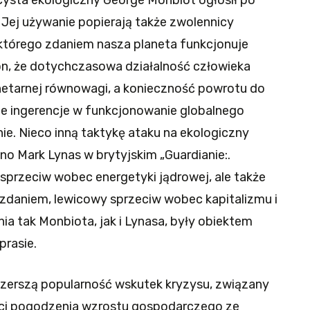
icysta ekologiczny George Monbiot ogłosił po
. Jej używanie popierają także zwolennicy
którego zdaniem nasza planeta funkcjonuje
on, że dotychczasowa działalność człowieka
anetarnej równowagi, a konieczność powrotu do
ce ingerencje w funkcjonowanie globalnego
ie. Nieco inną taktykę ataku na ekologiczny
o Mark Lynas w brytyjskim „Guardianie:.
 sprzeciw wobec energetyki jądrowej, ale także
 zdaniem, lewicowy sprzeciw wobec kapitalizmu i
a tak Monbiota, jak i Lynasa, były obiektem
prasie.
 szerszą popularność wskutek kryzysu, związany
ści pogodzenia wzrostu gospodarczego ze