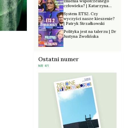
zmienia współczesnego
człowieka? | Katarzyna
Kurska-Wilk
System ETS2. Czy
wyczyści nasze kieszenie?
| Patryk Strzałkowski
Polityka jest na talerzu | Dr
Justyna Zwolińska
Ostatni numer
NR 41