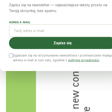
Zapisz się na newsletter — najważniejsze teksty prosto na
Bartłomiej Kozek
5 sierpnia 2011
10 min czytania
Twoją skrzynkę, bez spamu.
ADRES E-MAIL
Zapisz się
Zgadzam się na otrzymywanie newslettera i przetwarzanie mojeg
adresu e-mail w tym celu, zgodnie z
polityką prywatności
.