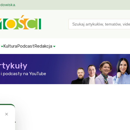
odowiska.
Search
for:
Kultura
Podcast
Redakcja
rtykuły
i podcasty na YouTube
×
apy