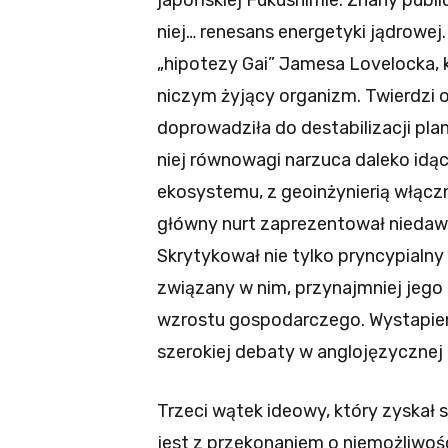
japońskiej Fukushimie. Znany publ
niej… renesans energetyki jądrowej
„hipotezy Gai” Jamesa Lovelocka, 
niczym żyjący organizm. Twierdzi 
doprowadziła do destabilizacji pl
niej równowagi narzuca daleko idą
ekosystemu, z geoinżynierią włączn
główny nurt zaprezentował niedawn
Skrytykował nie tylko pryncypialny
związany w nim, przynajmniej jego
wzrostu gospodarczego. Wystapieni
szerokiej debaty w anglojęzycznej 
Trzeci wątek ideowy, który zyskał
jest z przekonaniem o niemożliwo