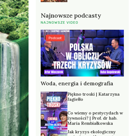
Najnowsze podcasty
NAJNOWSZE VIDEO
Podcast
Woda, energia i demografia
Piękno troski | Katarzyna
Jagiełło
Co wiemy o pestycydach w
żywności? | Prof. dr hab.
Maria Rembiałkowska
Jak kryzys ekologiczny