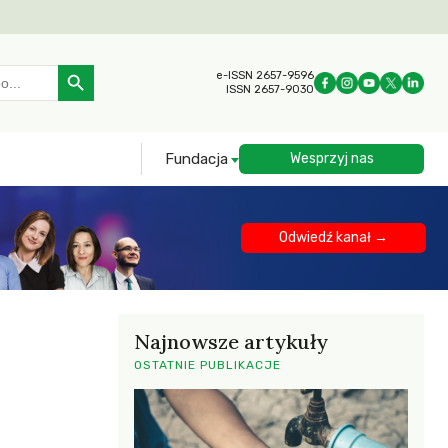
Search Button
e-ISSN 2657-9596
ISSN 2657-9030
Fundacja
Wesprzyj nas
Odwiedź kanał →
Najnowsze artykuły
OSTATNIE PUBLIKACJE