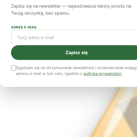
Zapisz się na newsletter — najważniejsze teksty prosto na
Katarzyna Guzek
18 lipca 2012
5 min czytania
Twoją skrzynkę, bez spamu.
ADRES E-MAIL
Zapisz się
Zgadzam się na otrzymywanie newslettera i przetwarzanie mojeg
adresu e-mail w tym celu, zgodnie z
polityką prywatności
.