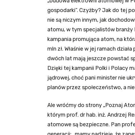
„budowa elektrowni atomowej w Po
gospodarki”. Czyżby? Jak do tej po
nie są niczym innym, jak dochodo
atomu, w tym specjalistów branży
kampania promująca atom, na któr
mln zł. Właśnie w jej ramach działa
dwóch lat mają jeszcze powstać spo
Dzięki tej kampanii Polki i Polacy
jądrowej, choć pani minister nie u
planów przez społeczeństwo, a nie 
Ale wróćmy do strony „Poznaj Atom
którym prof. dr hab. inż. Andrzej R
atomowe są bezpieczne. Pan profe
generacji: „mamy nadzieję, że zape