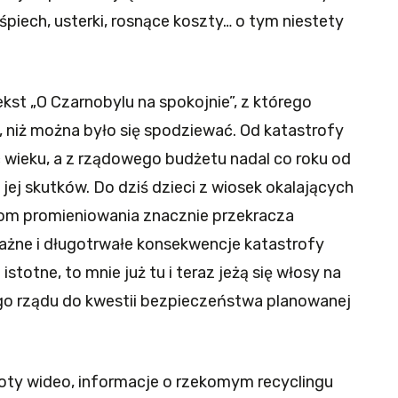
śpiech, usterki, rosnące koszty… o tym niestety
 tekst „O Czarnobylu na spokojnie”, z którego
e, niż można było się spodziewać. Od katastrofy
ć wieku, a z rządowego budżetu nadal co roku od
jej skutków. Do dziś dzieci z wiosek okalających
iom promieniowania znacznie przekracza
ażne i długotrwałe konsekwencje katastrofy
stotne, to mnie już tu i teraz jeżą się włosy na
ego rządu do kwestii bezpieczeństwa planowanej
poty wideo, informacje o rzekomym recyclingu