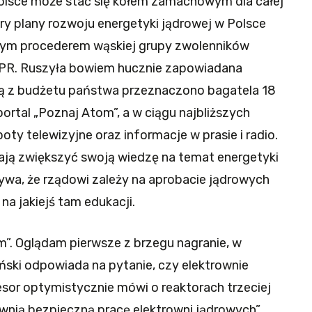
lsce może stać się kołem zamachowym dla całej
ry plany rozwoju energetyki jądrowej w Polsce
wym procederem wąskiej grupy zwolenników
 PR. Ruszyła bowiem hucznie zapowiadana
ą z budżetu państwa przeznaczono bagatela 18
 portal „Poznaj Atom”, a w ciągu najbliższych
ty telewizyjne oraz informacje w prasie i radio.
 mają zwiększyć swoją wiedzę na temat energetyki
krywa, że rządowi zależy na aprobacie jądrowych
na jakiejś tam edukacji.
”. Oglądam pierwsze z brzegu nagranie, w
eński odpowiada na pytanie, czy elektrownie
sor optymistycznie mówi o reaktorach trzeciej
wnią bezpieczną pracę elektrowni jądrowych”.