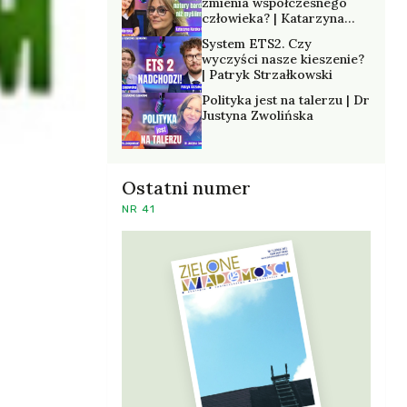
zmienia współczesnego
człowieka? | Katarzyna
Kurska-Wilk
System ETS2. Czy
wyczyści nasze kieszenie?
| Patryk Strzałkowski
Polityka jest na talerzu | Dr
Justyna Zwolińska
Ostatni numer
NR 41