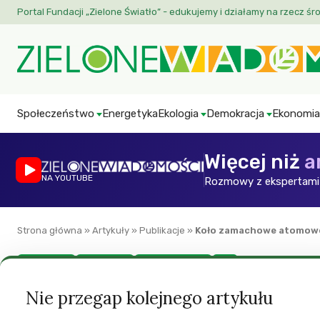
Portal Fundacji „Zielone Światło” - edukujemy i działamy na rzecz śr
Społeczeństwo
Energetyka
Ekologia
Demokracja
Ekonomia
Więcej niż
a
NA YOUTUBE
Rozmowy z ekspertami 
Strona główna
»
Artykuły
»
Publikacje
»
Koło zamachowe atomow
ATOM STOP
Energetyka
Polityka krajowa
ZW
Koło zamachowe 
Nie przegap kolejnego artykułu