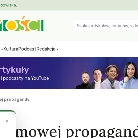
odowiska.
Search
for:
Kultura
Podcast
Redakcja
rtykuły
i podcasty na YouTube
ej propagandy
×
atomowej propagan