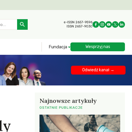
Search Button
e-ISSN 2657-9596
ISSN 2657-9030
Fundacja
Wesprzyj nas
Odwiedź kanał →
Najnowsze artykuły
OSTATNIE PUBLIKACJE
dy