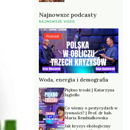
Najnowsze podcasty
NAJNOWSZE VIDEO
Podcast
Woda, energia i demografia
Piękno troski | Katarzyna
Jagiełło
Co wiemy o pestycydach w
żywności? | Prof. dr hab.
Maria Rembiałkowska
Jak kryzys ekologiczny