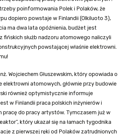
trzeby poinformowania Polek i Polaków, że
pu dopiero powstaje w Finlandii (Olkiluoto 3),
cia ma dwa lata opóźnienia, budżet jest
z fińskich służb nadzoru atomowego naliczyli
onstrukcyjnych powstającej właśnie elektrowni.
zmu!
 inż. Wojciechem Głuszewskim, który opowiada o
e elektrowni atomowych, głównie przy budowie
wski również optymistycznie informuje
st w Finlandii praca polskich inżynierów i
 pracę do pracy artystów. Tymczasem już w
reaktor”, który ukazał się na łamach tygodnika
lacje z pierwszej ręki od Polaków zatrudnionych