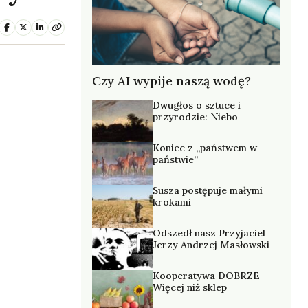
Czy AI wypije naszą wodę?
Dwugłos o sztuce i
przyrodzie: Niebo
Koniec z „państwem w
państwie”
Susza postępuje małymi
krokami
Odszedł nasz Przyjaciel
Jerzy Andrzej Masłowski
Kooperatywa DOBRZE –
Więcej niż sklep