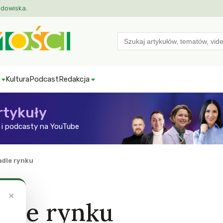
odowiska.
Search
for:
Kultura
Podcast
Redakcja
rtykuły
i podcasty na YouTube
adle rynku
×
adle rynku