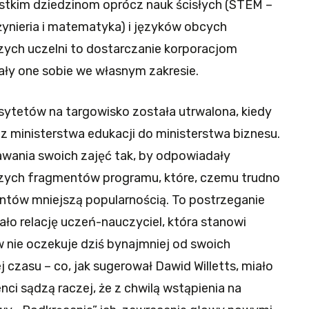
stkim dziedzinom oprócz nauk ścisłych (STEM –
nżynieria i matematyka) i języków obcych
szych uczelni to dostarczanie korporacjom
ały one sobie we własnym zakresie.
ytetów na targowisko została utrwalona, kiedy
 z ministerstwa edukacji do ministerstwa biznesu.
wania swoich zajęć tak, by odpowiadały
jszych fragmentów programu, które, czemu trudno
dentów mniejszą popularnością. To postrzeganie
o relację uczeń-nauczyciel, która stanowi
w nie oczekuje dziś bynajmniej od swoich
 czasu – co, jak sugerował Dawid Willetts, miało
nci sądzą raczej, że z chwilą wstąpienia na