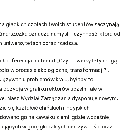
y na gładkich czołach twoich studentów zaczynają
 Zmarszczka oznacza namysł – czynność, która od
ch uniwersytetach coraz rzadsza.
ter konferencja na temat „Czy uniwersytety mogą
oło w procesie ekologicznej transformacji?”.
związywaniu problemów kraju, byłaby to
 pozycja w grafiku rektorów uczelni, ale w
we. Nasz Wydział Zarządzania dysponuje nowym,
 się kształcić chińskich i indyjskich
udowano go na kawałku ziemi, gdzie wcześniej
ybujących w górę globalnych cen żywności oraz