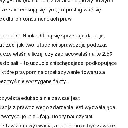
owy. „Podkręcanie” ich, zawracanie głowy nowymi
 że zainteresują się tym, jak posługiwać się
ek dla ich konsumenckich praw.
produkt. Nauka, którą się sprzedaje i kupuje,
atrzeć, jak twoi studenci sprawdzają podczas
, czy właśnie liczą, czy zapracowałaś na te 2,69
aś do sali – to uczucie zniechęcające, podkopujące
, które przypomina przekazywanie towaru za
 bezmyślnie wyrzygane fakty.
czywista edukacja nie zawsze jest
acja z prawdziwego zdarzenia jest wyzwalająca
rwatyści jej nie ufają. Dobry nauczyciel
t, stawia mu wyzwania, a to nie może być zawsze