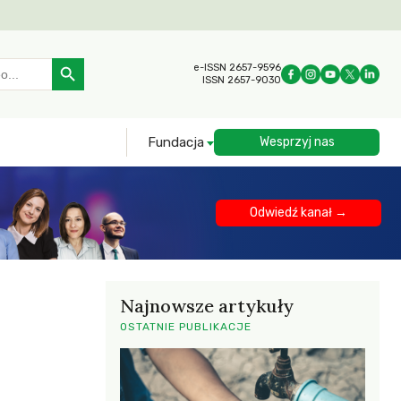
Search Button
e-ISSN 2657-9596
ISSN 2657-9030
Fundacja
Wesprzyj nas
Odwiedź kanał →
Najnowsze artykuły
OSTATNIE PUBLIKACJE