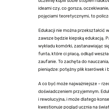
uczelnię kupili sobie stopień nauk
ideami czy, co gorsza, oczekiwanie,
pojęciami teoretycznymi, to policz
Edukacji nie można przekształcić w 
zawsze będzie kiepską edukacją. P
wykładu komórki, zastanawiając się
funta, które ci płacą, odkąd weszł
zaufanie. To zachęta do nauczania
pieniądze: potężny plik kserówek i
A co być może najważniejsze – rze
doświadczeniem przyjemnym. Eduk
i rewolucyjna, i może dlatego konse
kwestionuje pogląd ucznia na świa