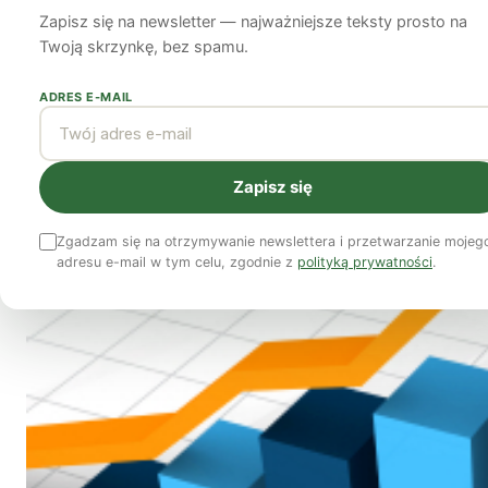
Zapisz się na newsletter — najważniejsze teksty prosto na
MollyScott Cato
9 sierpnia 2011
5 min czytania
Twoją skrzynkę, bez spamu.
ADRES E-MAIL
Zapisz się
Zgadzam się na otrzymywanie newslettera i przetwarzanie mojeg
adresu e-mail w tym celu, zgodnie z
polityką prywatności
.