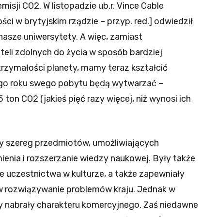
misji CO2. W listopadzie ub.r. Vince Cable
ości w brytyjskim rządzie – przyp. red.] odwiedził
nasze uniwersytety. A więc, zamiast
li zdolnych do życia w sposób bardziej
rzymałości planety, mamy teraz kształcić
ego roku swego pobytu będą wytwarzać –
 ton CO2 (jakieś pięć razy więcej, niż wynosi ich
ły szereg przedmiotów, umożliwiających
ienia i rozszerzanie wiedzy naukowej. Były także
 uczestnictwa w kulturze, a także zapewniały
 w rozwiązywanie problemów kraju. Jednak w
y nabrały charakteru komercyjnego. Zaś niedawne