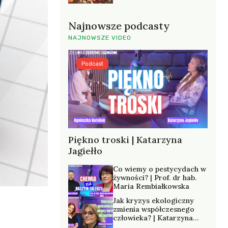
Najnowsze podcasty
NAJNOWSZE VIDEO
Podcast
Piękno troski | Katarzyna
Jagiełło
Co wiemy o pestycydach w
żywności? | Prof. dr hab.
Maria Rembiałkowska
Jak kryzys ekologiczny
zmienia współczesnego
człowieka? | Katarzyna
Kurska-Wilk