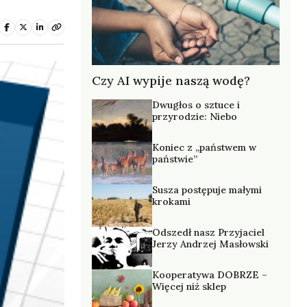
Czy AI wypije naszą wodę?
Dwugłos o sztuce i
przyrodzie: Niebo
Koniec z „państwem w
państwie”
Susza postępuje małymi
krokami
Odszedł nasz Przyjaciel
Jerzy Andrzej Masłowski
Kooperatywa DOBRZE –
Więcej niż sklep