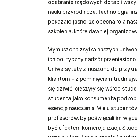
odebranie rządowych dotacji wszy
nauki przyrodnicze, technologia, i
pokazało jasno, że obecna rola na
szkolenia, które dawniej organizow
Wymuszona zsyłka naszych uniwers
ich polityczny nadzór przeniesiono
Uniwersytety zmuszono do przykra
klientom – z pominięciem trudnie
się dziwić, cieszyły się wśród stu
studenta jako konsumenta podkopał
esencję nauczania. Wielu studentó
profesorów, by poświęcali im więcej
być efektem komercjalizacji. Stude