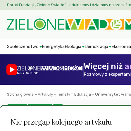
Portal Fundacji „Zielone Światło” - edukujemy i działamy na rzecz śr
Społeczeństwo
Energetyka
Ekologia
Demokracja
Ekonomia
Więcej niż
a
NA YOUTUBE
Rozmowy z ekspertami 
Strona główna
»
Artykuły
»
Tematy
»
Edukacja
»
Uniwersytet w im
Edukacja
Green World
ZW
Uniwersytet w im
Nie przegap kolejnego artykułu