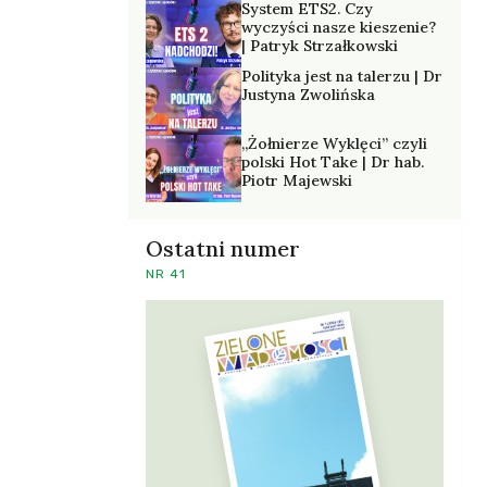
System ETS2. Czy
wyczyści nasze kieszenie?
| Patryk Strzałkowski
Polityka jest na talerzu | Dr
Justyna Zwolińska
„Żołnierze Wyklęci” czyli
polski Hot Take | Dr hab.
Piotr Majewski
Ostatni numer
NR 41