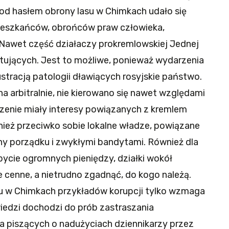
od hasłem obrony lasu w Chimkach udało się
ieszkańców, obrońców praw człowieka,
Nawet część działaczy prokremlowskiej Jednej
stujących. Jest to możliwe, ponieważ wydarzenia
ustracją patologii dławiących rosyjskie państwo.
 arbitralnie, nie kierowano się nawet względami
enie miały interesy powiązanych z kremlem
nież przeciwko sobie lokalne władze, powiązane
ony porządku i zwykłymi bandytami. Również dla
bycie ogromnych pieniędzy, działki wokół
 cenne, a nietrudno zgadnąć, do kogo należą.
su w Chimkach przykładów korupcji tylko wzmaga
iedzi dochodzi do prób zastraszania
ia piszących o nadużyciach dziennikarzy przez