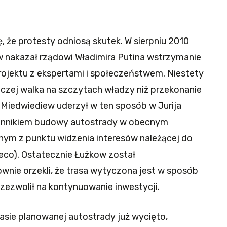
że protesty odniosą skutek. W sierpniu 2010
w nakazał rządowi Władimira Putina wstrzymanie
rojektu z ekspertami i społeczeństwem. Niestety
aczej walka na szczytach władzy niż przekonanie
t Miedwiediew uderzył w ten sposób w Jurija
lennikiem budowy autostrady w obecnym
tnym z punktu widzenia interesów należącej do
teco). Ostatecznie Łużkow został
wnie orzekli, że trasa wytyczona jest w sposób
zezwolił na kontynuowanie inwestycji.
asie planowanej autostrady już wycięto,