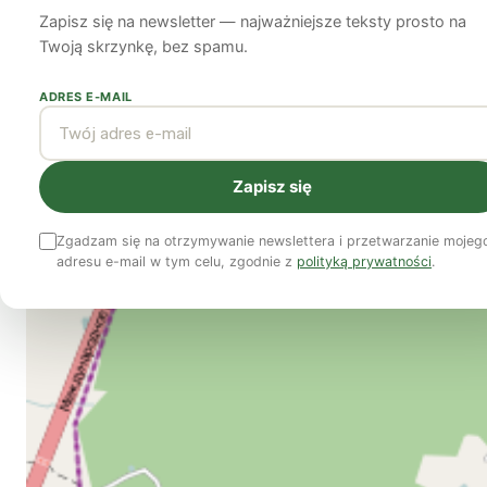
Zapisz się na newsletter — najważniejsze teksty prosto na
Marcin Wrzos
29 lipca 2011
5 min czytania
Twoją skrzynkę, bez spamu.
ADRES E-MAIL
Zapisz się
Zgadzam się na otrzymywanie newslettera i przetwarzanie mojeg
adresu e-mail w tym celu, zgodnie z
polityką prywatności
.