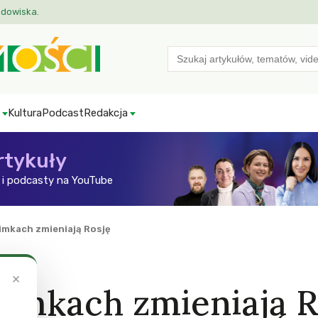
odowiska.
Search
for:
Kultura
Podcast
Redakcja
rtykuły
i podcasty na YouTube
imkach zmieniają Rosję
×
imkach zmieniają R