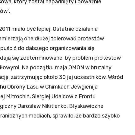
sowa, który został napadnięty i poważnie
ów”.
2011 miało być lepiej. Ostatnie działania
zamierzają one dłużej tolerować protestów
opuścić do dalszego organizowania się
ydają się zdeterminowane, by problem protestów
iłowymi. Na początku maja OMON w brutalny
ję, zatrzymując około 30 jej uczestników. Wśród
chu Obrony Lasu w Chimkach Jewgienija
giej Mitrochin, Siergiej Udalcow z Frontu
giczny Jarosław Nikitienko. Błyskawiczne
granicznych mediach, sprawiło, że bardzo szybko