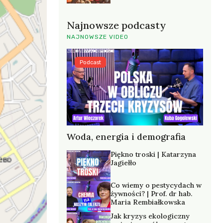
Najnowsze podcasty
NAJNOWSZE VIDEO
Podcast
Woda, energia i demografia
Piękno troski | Katarzyna
Jagiełło
Co wiemy o pestycydach w
żywności? | Prof. dr hab.
Maria Rembiałkowska
Jak kryzys ekologiczny