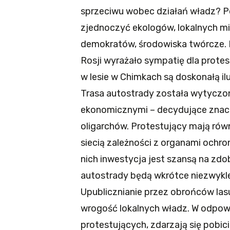
sprzeciwu wobec działań władz? P
zjednoczyć ekologów, lokalnych m
demokratów, środowiska twórcze. 
Rosji wyrażało sympatię dla prote
w lesie w Chimkach są doskonałą il
Trasa autostrady została wytyczona
ekonomicznymi – decydujące znacz
oligarchów. Protestujący mają rów
siecią zależności z organami ochr
nich inwestycja jest szansą na zdo
autostrady będą wkrótce niezwykle
Upublicznianie przez obrońców la
wrogość lokalnych władz. W odpow
protestujących, zdarzają się pobic