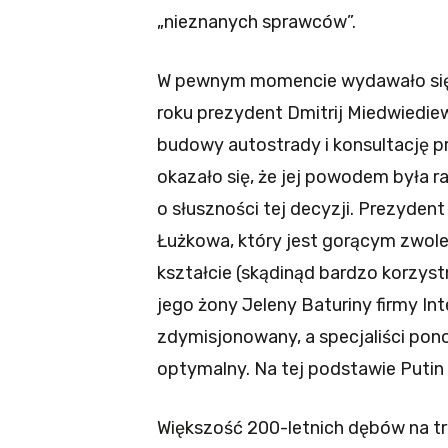
„nieznanych sprawców”.
W pewnym momencie wydawało się, 
roku prezydent Dmitrij Miedwiedie
budowy autostrady i konsultację p
okazało się, że jej powodem była r
o słuszności tej decyzji. Prezyden
Łużkowa, który jest gorącym zwo
kształcie (skądinąd bardzo korzys
jego żony Jeleny Baturiny firmy In
zdymisjonowany, a specjaliści pono
optymalny. Na tej podstawie Putin 
Większość 200-letnich dębów na tr