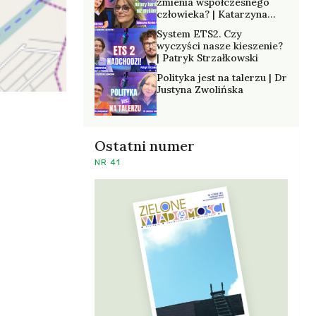
zmienia współczesnego
człowieka? | Katarzyna
Kurska-Wilk
System ETS2. Czy
wyczyści nasze kieszenie?
| Patryk Strzałkowski
Polityka jest na talerzu | Dr
Justyna Zwolińska
Ostatni numer
NR 41