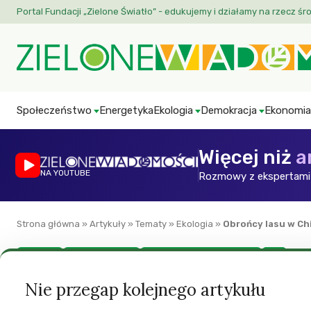
Portal Fundacji „Zielone Światło” - edukujemy i działamy na rzecz śr
Społeczeństwo
Energetyka
Ekologia
Demokracja
Ekonomia
Więcej niż
a
NA YOUTUBE
Rozmowy z ekspertami 
Strona główna
»
Artykuły
»
Tematy
»
Ekologia
»
Obrońcy lasu w Ch
Ekologia
Prawa człowieka
Społeczeństwo obywatelskie
ZW
Obrońcy lasu w Ch
Nie przegap kolejnego artykułu