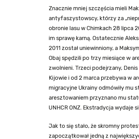
Znacznie mniej szczęścia mieli Mak
antyfaszystowscy, którzy za „nie
obronie lasu w Chimkach 28 lipca 
im sprawę karną. Ostatecznie Alek
2011 został uniewinniony, a Maksy
Obaj spędzili po trzy miesiące w a
zwolnieni. Trzeci podejrzany, Den
Kijowie i od 2 marca przebywa w ar
migracyjne Ukrainy odmówiły mu s
aresztowaniem przyznano mu stat
UNHCR ONZ. Ekstradycja wydaje się
Jak to się stało, że skromny prot
zapoczątkował jedną z największyc