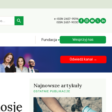
Search Button
e-ISSN 2657-9596
ISSN 2657-9030
Fundacja
Wesprzyj nas
Odwiedź kanał →
Najnowsze artykuły
OSTATNIE PUBLIKACJE
osję