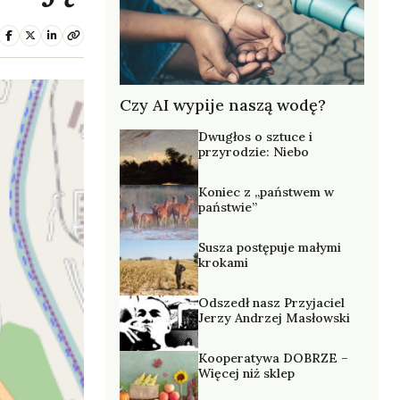
Czy AI wypije naszą wodę?
Dwugłos o sztuce i
przyrodzie: Niebo
Koniec z „państwem w
państwie”
Susza postępuje małymi
krokami
Odszedł nasz Przyjaciel
Jerzy Andrzej Masłowski
Kooperatywa DOBRZE –
Więcej niż sklep