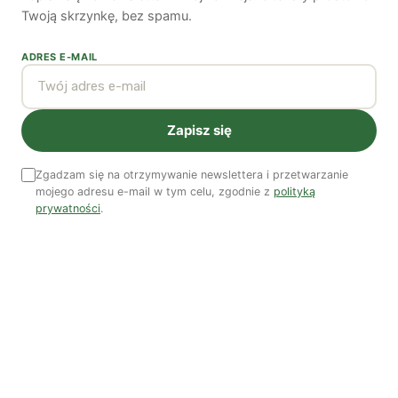
Twoją skrzynkę, bez spamu.
Co wiemy o pestycydach w żywności? | Prof. dr
hab. Maria Rembiałkowska
ADRES E-MAIL
Jak kryzys ekologiczny zmienia współczesnego
człowieka? | Katarzyna Kurska-Wilk
System ETS2. Czy wyczyści nasze kieszenie? |
Zapisz się
Patryk Strzałkowski
Polityka jest na talerzu | Dr Justyna Zwolińska
Zgadzam się na otrzymywanie newslettera i przetwarzanie
mojego adresu e-mail w tym celu, zgodnie z
polityką
prywatności
.
Ostatni numer
NR 41