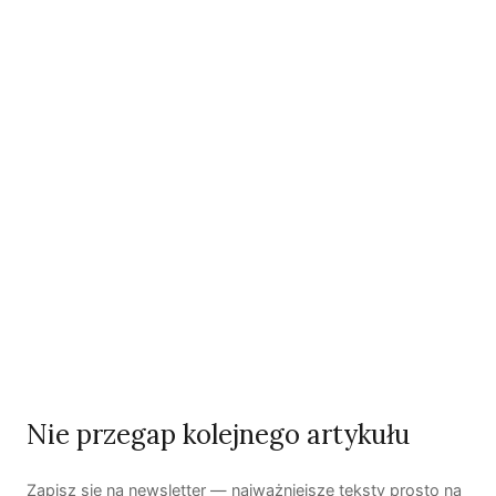
Kooperatywa DOBRZE – Więcej niż sklep
Najnowsze podcasty
NAJNOWSZE VIDEO
Podcast
Nie przegap kolejnego artykułu
Woda, energia i demografia
Piękno troski | Katarzyna Jagiełło
Zapisz się na newsletter — najważniejsze teksty prosto na