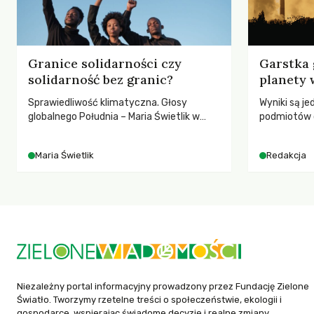
Granice solidarności czy
Garstka 
solidarność bez granic?
planety 
Sprawiedliwość klimatyczna. Głosy
Wyniki są j
globalnego Południa – Maria Świetlik w
podmiotów 
rozmowach o prawach pracowniczych w
globalnych e
czasach globalnych podziałów.
Maria Świetlik
Redakcja
Niezależny portal informacyjny prowadzony przez Fundację Zielone
Światło. Tworzymy rzetelne treści o społeczeństwie, ekologii i
gospodarce, wspierając świadome decyzje i realne zmiany.