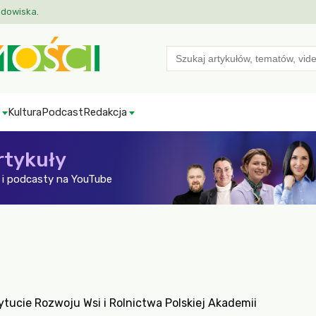
odowiska.
Search
for:
Kultura
Podcast
Redakcja
rtykuły
i podcasty na YouTube
ytucie Rozwoju Wsi i Rolnictwa Polskiej Akademii