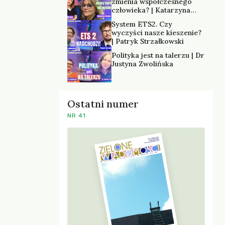
zmienia współczesnego
człowieka? | Katarzyna
Kurska-Wilk
System ETS2. Czy
wyczyści nasze kieszenie?
| Patryk Strzałkowski
Polityka jest na talerzu | Dr
Justyna Zwolińska
Ostatni numer
NR 41