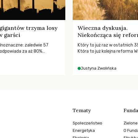
gigantów trzyma losy
Wieczna dyskusja.
w garści
Niekończąca się refo
ednoznaczne: zaledwie 57
Który to już raz w ostatnich 3
odpowiada za aż 80%
Która to już kolejna reforma W
misji CO2.
Polityki Rolnej (WPR) mająca c
rolników i odpowiadać na potr
Justyna Zwolińska
społeczne?
Tematy
Funda
Społeczeństwo
Zielone
Energetyka
O Funda
Ekologia
Struktu