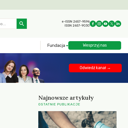
Search Button
e-ISSN 2657-9596
ISSN 2657-9030
Fundacja
Wesprzyj nas
Odwiedź kanał →
Najnowsze artykuły
OSTATNIE PUBLIKACJE