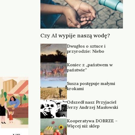
Czy AI wypije naszą wodę?
Dwugłos o sztuce i
przyrodzie: Niebo
Koniec z „państwem w
państwie”
Susza postępuje małymi
krokami
Odszedł nasz Przyjaciel
Jerzy Andrzej Masłowski
Kooperatywa DOBRZE –
Więcej niż sklep