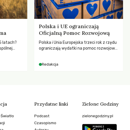
Polska i UE ograniczają
rma
Oficjalną Pomoc Rozwojową
5 latach?
Polska i Unia Europejska trzeci rok z rzędu
spólnej
ograniczają wydatki na pomoc rozwojową
hronić
– wynika z najnowszych danych OECD za
zeby
2025 rok. Spadki obejmują także wsparcie
Redakcja
dla krajów najbardziej potrzebujących, a
globalnie odnotowano największe
tąpnięcie ODA w historii. Jakie będą
konsekwencje tych decyzji dla świata
dotkniętego kryzysami i ubóstwem?
cja
Przydatne linki
Zielone Godziny
 Światło
Podcast
zielonegodziny.pl
cji
Czasopismo
ra
Autorzy