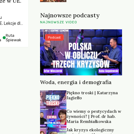
ze w UE.
Najnowsze podcasty
u
NAJNOWSZE VIDEO
 Lekcje dla
ematykę
rspektywy
Ruta
Podcast
a
Śpiewak
wyzwań.
 badań
ooperatyw
w czterech
chach, we
 połowie
poświęcona
Woda, energia i demografia
Piękno troski | Katarzyna
Jagiełło
Co wiemy o pestycydach w
żywności? | Prof. dr hab.
Maria Rembiałkowska
Jak kryzys ekologiczny