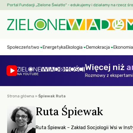
Portal Fundacji „Zielone Światło” - edukujemy i działamy na rzecz śr
Społeczeństwo
Energetyka
Ekologia
Demokracja
Ekonomia
Więcej niż
a
NA YOUTUBE
Rozmowy z ekspertami 
Strona główna
»
Śpiewak Ruta
Ruta Śpiewak
Ruta Śpiewak – Zakład Socjologii Wsi w Inst