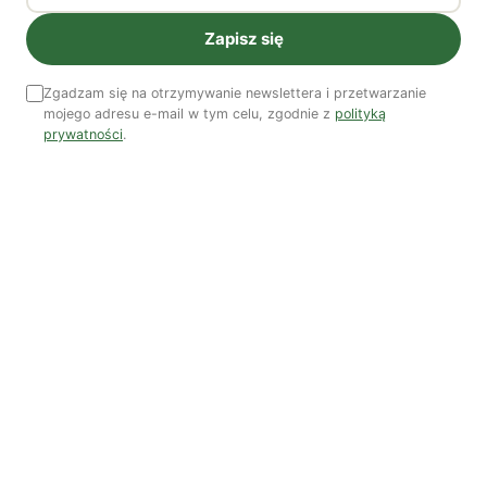
Zapisz się
Ostatni numer
NR 41
Zgadzam się na otrzymywanie newslettera i przetwarzanie
mojego adresu e-mail w tym celu, zgodnie z
polityką
prywatności
.
Zobacz wszystkie numery →
Nasi autorzy
OSTATNIO PUBLIKOWALI