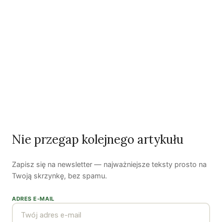
Woda, energia i demografia
Piękno troski | Katarzyna Jagiełło
Co wiemy o pestycydach w żywności? | Prof. dr
Nie przegap kolejnego artykułu
hab. Maria Rembiałkowska
Jak kryzys ekologiczny zmienia współczesnego
człowieka? | Katarzyna Kurska-Wilk
Zapisz się na newsletter — najważniejsze teksty prosto na
Twoją skrzynkę, bez spamu.
System ETS2. Czy wyczyści nasze kieszenie? |
Patryk Strzałkowski
ADRES E-MAIL
Polityka jest na talerzu | Dr Justyna Zwolińska