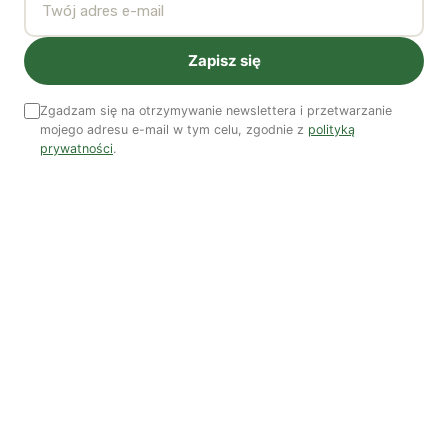
zielonego miasta, demokracji energetycznej i zielonego
ładu (Zielony Instytut, Fundacja Przestrzenie Dialogu).
Zapisz się
Raporty tych organizacji okazjonalnie posługują się
lewicową retoryką, ale w konkretnych argumentach
Zgadzam się na otrzymywanie newslettera i przetwarzanie
mojego adresu e-mail w tym celu, zgodnie z
polityką
skupiają się na rozwiązaniach z neoliberalnego
prywatności
.
dekalogu (kapitał kreatywny, edukacja jak w strategii
Europa 2020, czyli urynkowienie badań i edukacji w imię
konkurencyjności, więcej
flexicurity
w polityce
społecznej, gdzie prawa socjalne to usługi, czy
ekoinnowacje jako rozwiązanie kryzysu ekologicznego i
ucisku pracowników). W tychże raportach na dachu
każdego domu zielonego miasta jest fotowoltaika i nie
ma ludzi, których nie stać na te urządzenia. Jest
postulat godzenia ról i dzielenia się pracą opiekuńczą w
domu, ale nie ma kobiet, które chodzą pracować w
cudzych domach za grosze ani rodzin, których dochody