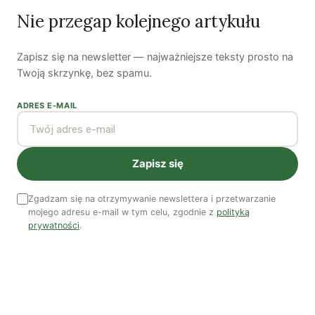
Nie przegap kolejnego artykułu
Koniec z „państwem w państwie”
Zapisz się na newsletter — najważniejsze teksty prosto na
Susza postępuje małymi krokami
Twoją skrzynkę, bez spamu.
Odszedł nasz Przyjaciel Jerzy Andrzej Masłowski
ADRES E-MAIL
Kooperatywa DOBRZE – Więcej niż sklep
Zapisz się
Najnowsze podcasty
Zgadzam się na otrzymywanie newslettera i przetwarzanie
mojego adresu e-mail w tym celu, zgodnie z
polityką
NAJNOWSZE VIDEO
prywatności
.
Podcast