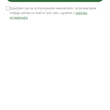
Zgadzam się na otrzymywanie newslettera i przetwarzanie
mojego adresu e-mail w tym celu, zgodnie z
polityką
Najnowsze artykuły
prywatności
.
OSTATNIE PUBLIKACJE
Czy AI wypije naszą wodę?
Dwugłos o sztuce i przyrodzie: Niebo
Koniec z „państwem w państwie”