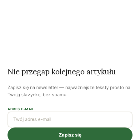
(Pedagogic Movement), którego argentyńską odnogę
zaprezentował Alejo Demichelis z CTERA.
Artykuł ukazał się w „Głosie
Nauczycielskim” nr 28–29, lipiec 2013 r.
Dziękujemy Redakcji za zgodę na
przedruk.
Nie przegap kolejnego artykułu
Zapisz się na newsletter — najważniejsze teksty prosto na
Twoją skrzynkę, bez spamu.
Autorzy
ADRES E-MAIL
Joanna Smętek
Zapisz się
Zobacz wszystkie artykuły autora →