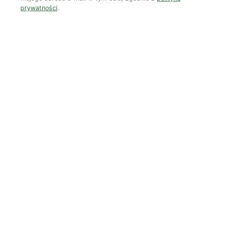
prywatności
.
Czy AI wypije naszą wodę?
Dwugłos o sztuce i przyrodzie: Niebo
Koniec z „państwem w państwie”
Susza postępuje małymi krokami
Odszedł nasz Przyjaciel Jerzy Andrzej Masłowski