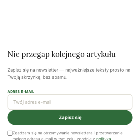
lewicowej sieci feministycznej Rozgwiazda. współredaktorką
antologii tekstów
Gender i ekonomia opieki
.
Zobacz wszystkie artykuły autora →
Nie przegap kolejnego artykułu
Marcin Marszałek
Zapisz się na newsletter — najważniejsze teksty prosto na
Marcin Marszałek jest badaczem społecznym, członkiem
Twoją skrzynkę, bez spamu.
Think Tanku Feministycznego i Lewicowej Sieci
Feministycznej Rozgwiazda.
ADRES E-MAIL
Zobacz wszystkie artykuły autora →
Zapisz się
Najnowsze artykuły
OSTATNIE PUBLIKACJE
Zgadzam się na otrzymywanie newslettera i przetwarzanie
mojego adresu e-mail w tym celu, zgodnie z
polityką