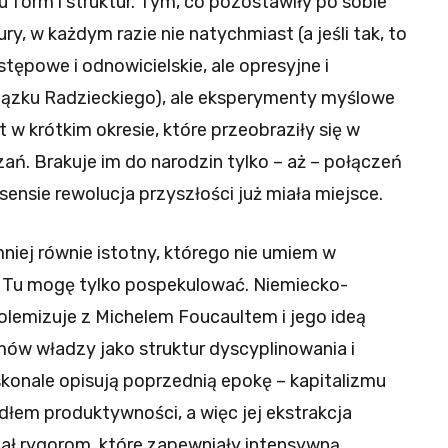
 form i struktur. Tym, co pozostawiły po sobie
ury, w każdym razie nie natychmiast (a jeśli tak, to
stępowe i odnowicielskie, ale opresyjne i
iązku Radzieckiego), ale eksperymenty myślowe
 w krótkim okresie, które przeobraziły się w
ń. Brakuje im do narodzin tylko – aż – połączeń
nsie rewolucja przyszłości już miała miejsce.
mniej równie istotny, którego nie umiem w
 Tu mogę tylko pospekulować. Niemiecko-
olemizuje z Michelem Foucaultem i jego ideą
mów władzy jako struktur dyscyplinowania i
oskonale opisują poprzednią epokę – kapitalizmu
dłem produktywności, a więc jej ekstrakcja
iał rygorom, które zapewniały intensywną