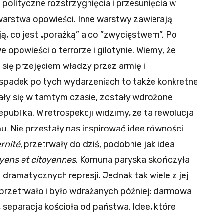
 polityczne rozstrzygnięcia i przesunięcia w
 warstwa opowieści. Inne warstwy zawierają
ją, co jest „porażką” a co ”zwycięstwem”. Po
e opowieści o terrorze i gilotynie. Wiemy, że
się przejęciem władzy przez armię i
spadek po tych wydarzeniach to także konkretne
ymały się w tamtym czasie, zostały wdrożone
publika. W retrospekcji widzimy, że ta rewolucja
. Nie przestały nas inspirować idee równości
ernité
, przetrwały do dziś, podobnie jak idea
yens et citoyennes
. Komuna paryska skończyła
ramatycznych represji. Jednak tak wiele z jej
przetrwało i było wdrażanych później: darmowa
 separacja kościoła od państwa. Idee, które