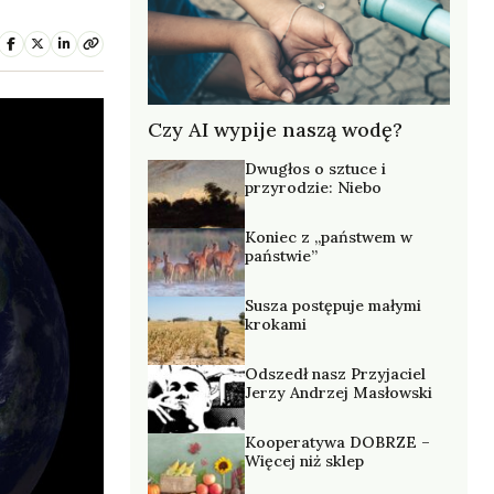
Czy AI wypije naszą wodę?
Dwugłos o sztuce i
przyrodzie: Niebo
Koniec z „państwem w
państwie”
Susza postępuje małymi
krokami
Odszedł nasz Przyjaciel
Jerzy Andrzej Masłowski
Kooperatywa DOBRZE –
Więcej niż sklep