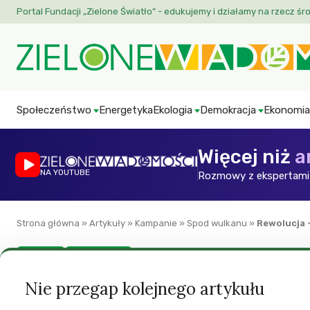
Portal Fundacji „Zielone Światło” - edukujemy i działamy na rzecz śr
Społeczeństwo
Energetyka
Ekologia
Demokracja
Ekonomia
Więcej niż
a
NA YOUTUBE
Rozmowy z ekspertami 
Strona główna
»
Artykuły
»
Kampanie
»
Spod wulkanu
»
Rewolucja 
Felietony
Spod wulkanu
Rewolucja – motyl
Nie przegap kolejnego artykułu