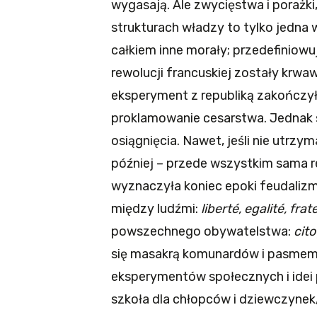
wygasają. Ale zwycięstwa i porażki,
strukturach władzy to tylko jedna
całkiem inne morały; przedefiniowu
rewolucji francuskiej zostały krwaw
eksperyment z republiką zakończył 
proklamowanie cesarstwa. Jednak 
osiągnięcia. Nawet, jeśli nie utrz
później – przede wszystkim sama re
wyznaczyła koniec epoki feudalizmu
między ludźmi:
liberté, egalité, frat
powszechnego obywatelstwa:
cito
się masakrą komunardów i pasmem d
eksperymentów społecznych i idei 
szkoła dla chłopców i dziewczynek,