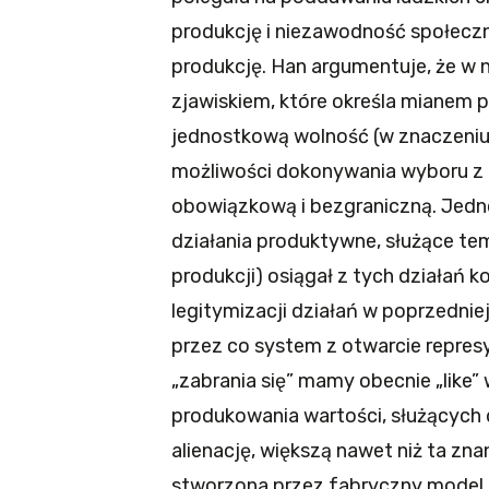
produkcję i niezawodność społecznyc
produkcję. Han argumentuje, że w 
zjawiskiem, które określa mianem p
jednostkową wolność (w znaczeniu
możliwości dokonywania wyboru z is
obowiązkową i bezgraniczną. Jedn
działania produktywne, służące tem
produkcji) osiągał z tych działań 
legitymizacji działań w poprzedniej
przez co system z otwarcie represy
„zabrania się” mamy obecnie „like”
produkowania wartości, służących 
alienację, większą nawet niż ta zna
stworzona przez fabryczny model F