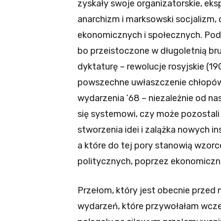
zyskały swoje organizatorskie, eks
anarchizm i marksowski socjalizm, 
ekonomicznych i społecznych. Podo
bo przeistoczone w długoletnią bru
dyktaturę – rewolucje rosyjskie (19
powszechne uwłaszczenie chłopów w
wydarzenia ’68 – niezależnie od nasz
się systemowi, czy może pozostali n
stworzenia idei i zalążka nowych 
a które do tej pory stanowią wzor
politycznych, poprzez ekonomiczne
Przełom, który jest obecnie przed
wydarzeń, które przywołałam wcze