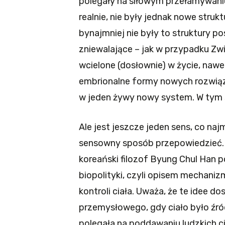
polegały na siłowym przełamywaniu
realnie, nie były jednak nowe strukt
bynajmniej nie były to struktury po
zniewalające – jak w przypadku Zw
wcielone (dosłownie) w życie, nawet
embrionalne formy nowych rozwiąza
w jeden żywy nowy system. W tym se
Ale jest jeszcze jeden sens, co naj
sensowny sposób przepowiedzieć.
koreański filozof Byung Chul Han p
biopolityki, czyli opisem mechaniz
kontroli ciała. Uważa, że te idee d
przemysłowego, gdy ciało było źró
polegała na poddawaniu ludzkich c