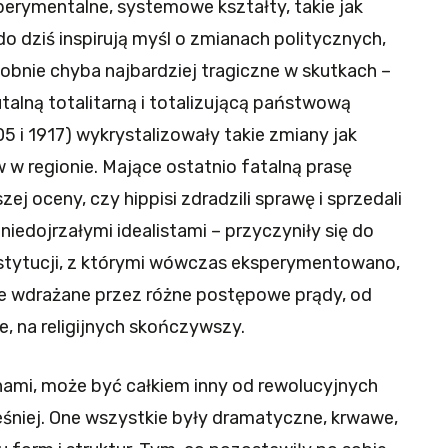
perymentalne, systemowe kształty, takie jak
do dziś inspirują myśl o zmianach politycznych,
bnie chyba najbardziej tragiczne w skutkach –
talną totalitarną i totalizującą państwową
05 i 1917) wykrystalizowały takie zmiany jak
 regionie. Mające ostatnio fatalną prasę
ej oceny, czy hippisi zdradzili sprawę i sprzedali
iedojrzałymi idealistami – przyczyniły się do
instytucji, z którymi wówczas eksperymentowano,
ce wdrażane przez różne postępowe prądy, od
, na religijnych skończywszy.
 nami, może być całkiem inny od rewolucyjnych
śniej. One wszystkie były dramatyczne, krwawe,