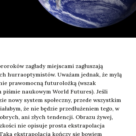
proroków zagłady miejscami zagłuszają
ch hurraoptymistów. Uważam jednak, że mylą
ędnie prawomocną futurolożką (wszak
 piśmie naukowym World Futures). Jeśli
zie nowy system społeczny, przede wszystkim
iałabym, że nie będzie przedłużeniem tego, w
dobrych, ani złych tendencji. Obrazu żywej,
kości nie opisuje prosta ekstrapolacja
Taka ekstrapolacja kończy się bowiem