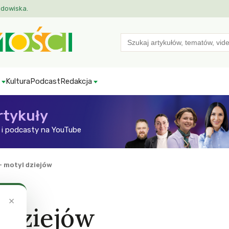
odowiska.
Search
for:
Kultura
Podcast
Redakcja
rtykuły
i podcasty na YouTube
– motyl dziejów
×
 dziejów