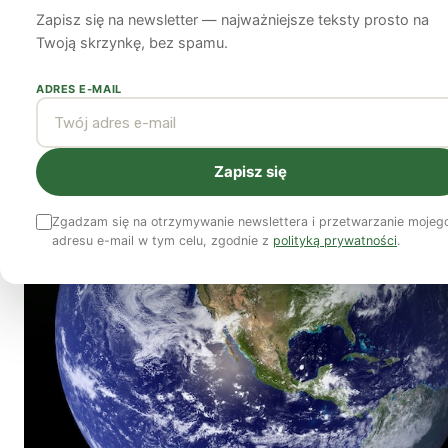
Zapisz się na newsletter — najważniejsze teksty prosto na
Monika Kostera
2 lutego 2023
8 min czytania
Twoją skrzynkę, bez spamu.
ADRES E-MAIL
Zapisz się
Zgadzam się na otrzymywanie newslettera i przetwarzanie mojeg
adresu e-mail w tym celu, zgodnie z
polityką prywatności
.