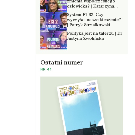
zmienia współczesnego
człowieka? | Katarzyna
Kurska-Wilk
System ETS2. Czy
wyczyści nasze kieszenie?
| Patryk Strzałkowski
Polityka jest na talerzu | Dr
Justyna Zwolińska
Ostatni numer
NR 41