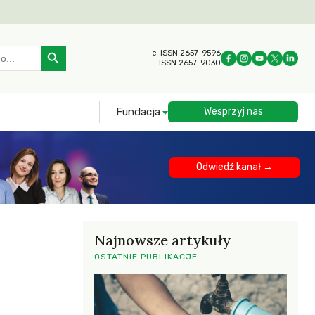
Search Button
e-ISSN 2657-9596
ISSN 2657-9030
Fundacja
Wesprzyj nas
Odwiedź kanał →
Najnowsze artykuły
OSTATNIE PUBLIKACJE