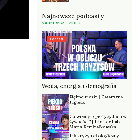
Najnowsze podcasty
NAJNOWSZE VIDEO
Podcast
Woda, energia i demografia
Piękno troski | Katarzyna
Jagiełło
Co wiemy o pestycydach w
żywności? | Prof. dr hab.
Maria Rembiałkowska
Jak kryzys ekologiczny