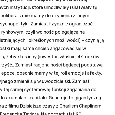
h instytucji, które umożliwiały i ułatwiały tę
neoliberalizmie mamy do czynienia z innym
sychopolityki. Zamiast fizycznie ograniczać
 rynkowym, czyli wolność polegającą na
tniejących i określonych możliwości) – czynią ją
ostki mają same chcieć angażować się w
u, żeby ktoś inny (inwestor, właściciel środków
korzyść.. Zamiast racjonalności będącej podstawą
 epoce, obecnie mamy w tej roli emocje i afekty,
jnego zmienił się w uwodzicielski. Zamiast
 w tej samej systemowej funkcji zaganiania do
do akumulacji kapitału. Generuje to gigantyczną
na z filmu Dzisiejsze czasy z Charliem Chaplinem,
redericka Taylora. Na początku lat 90.