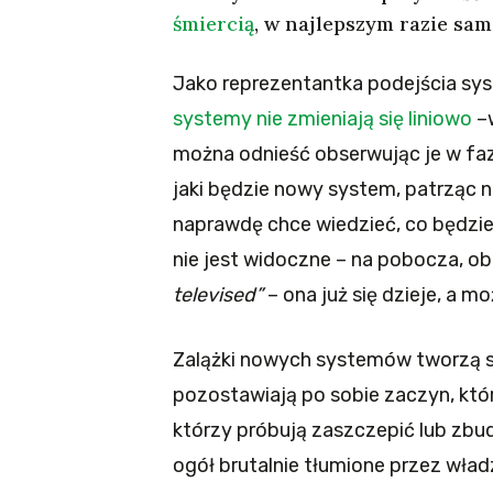
śmiercią
, w najlepszym razie sam
Jako reprezentantka podejścia sys
systemy nie zmieniają się liniowo
–w
można odnieść obserwując je w faz
jaki będzie nowy system, patrząc na 
naprawdę chce wiedzieć, co będzie 
nie jest widoczne – na pobocza, o
televised”
– ona już się dzieje, a m
Zalążki nowych systemów tworzą s
pozostawiają po sobie zaczyn, któr
którzy próbują zaszczepić lub zbu
ogół brutalnie tłumione przez wład