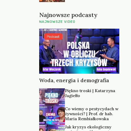
Najnowsze podcasty
NAJNOWSZE VIDEO
Podcast
Woda, energia i demografia
Piękno troski | Katarzyna
Jagiełło
Co wiemy o pestycydach w
żywności? | Prof. dr hab.
Maria Rembiałkowska
Jak kryzys ekologiczny