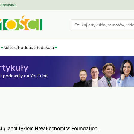
odowiska.
Search
for:
Kultura
Podcast
Redakcja
rtykuły
i podcasty na YouTube
tą, analitykiem New Economics Foundation.