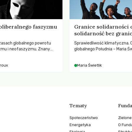
oliberalnego faszyzmu
Granice solidarności 
solidarność bez grani
zasach globalnego powrotu
Sprawiedliwość klimatyczna. 
zmu i neofaszyzmu. Znany
globalnego Południa – Maria Św
ry A. Giroux ostrzega przed
rozmowach o prawach pracow
ą tyranią niszczącą
czasach globalnych podziałów
iroux
Maria Świetlik
two. Czy współczesne
y obronią swoją niezależność i
świadomych obywateli?
Tematy
Funda
Społeczeństwo
Zielone
Energetyka
O Funda
Ekologia
Struktu