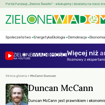
Portal Fundacji „Zielone Światło” - edukujemy i działamy na rzecz śr
Społeczeństwo
Energetyka
Ekologia
Demokracja
Ekonomia
Więcej niż
a
NA YOUTUBE
Rozmowy z ekspertami 
Strona główna
»
McCann Duncan
Duncan McCann
Duncan McCann jest prawnikiem i ekonomis