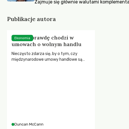
Zajmuje się głównie walutami komplementa
Publikacje autora
O co naprawdę chodzi w
Ekonomia
umowach o wolnym handlu
Nieczęsto zdarza się, by o tym, czy
międzynarodowe umowy handlowe są
zgodne z interesem narodowym,
dyskutowano tak wiele jak obecnie. Dzieje
się tak z powodu licznych nieporozumień,
jakie narosły wokół celu tych umów.
Duncan McCann