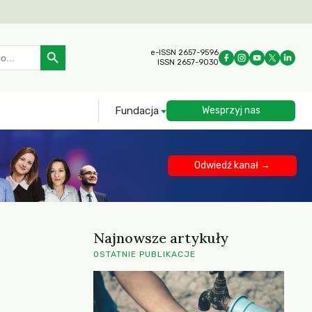
Search Button
e-ISSN 2657-9596
ISSN 2657-9030
Fundacja
Wesprzyj nas
Odwiedź kanał →
Najnowsze artykuły
OSTATNIE PUBLIKACJE