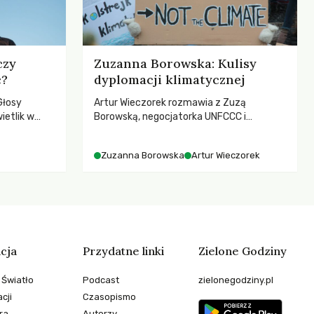
czy
Zuzanna Borowska: Kulisy
c?
dyplomacji klimatycznej
Głosy
Artur Wieczorek rozmawia z Zuzą
ietlik w
Borowską, negocjatorka UNFCCC i
niczych w
YOUNGO – o kuluarach COP, tokenizmie,
.
różnorodności i nadziei pokładanej w
Zuzanna Borowska
Artur Wieczorek
ruchach klimatycznych
cja
Przydatne linki
Zielone Godziny
 Światło
Podcast
zielonegodziny.pl
cji
Czasopismo
ra
Autorzy