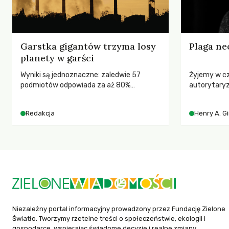
Garstka gigantów trzyma losy
Plaga ne
planety w garści
Wyniki są jednoznaczne: zaledwie 57
Żyjemy w c
podmiotów odpowiada za aż 80%
autorytary
globalnych emisji CO2.
pedagog Hen
korporacyjn
Redakcja
Henry A. G
społeczeńs
uniwersytet
wychowają 
Niezależny portal informacyjny prowadzony przez Fundację Zielone
Światło. Tworzymy rzetelne treści o społeczeństwie, ekologii i
gospodarce, wspierając świadome decyzje i realne zmiany.