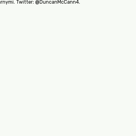
rnymi. Twitter:
@DuncanMcCann4
.