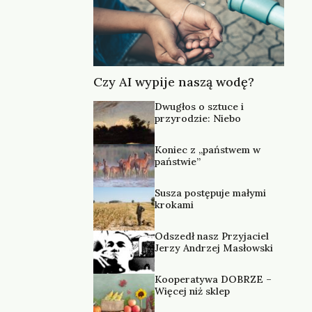
Czy AI wypije naszą wodę?
Dwugłos o sztuce i
przyrodzie: Niebo
Koniec z „państwem w
państwie”
Susza postępuje małymi
krokami
Odszedł nasz Przyjaciel
Jerzy Andrzej Masłowski
Kooperatywa DOBRZE –
Więcej niż sklep