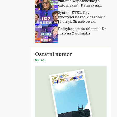
zmienia współczesnego
człowieka? | Katarzyna
Kurska-Wilk
System ETS2. Czy
wyczyści nasze kieszenie?
| Patryk Strzałkowski
Polityka jest na talerzu | Dr
Justyna Zwolińska
Ostatni numer
NR 41