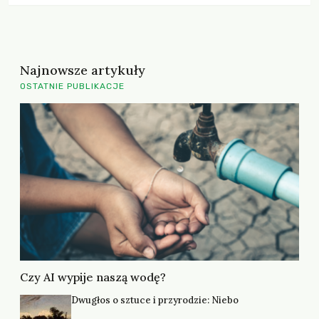
warunki ochrony przyrody. O tym, czy ich obawy są słuszne i
jakie wsparcie w procesie transformacji zaoferuje im Polska
oraz Unia Europejska, […]
Najnowsze artykuły
OSTATNIE PUBLIKACJE
Czy AI wypije naszą wodę?
Dwugłos o sztuce i przyrodzie: Niebo