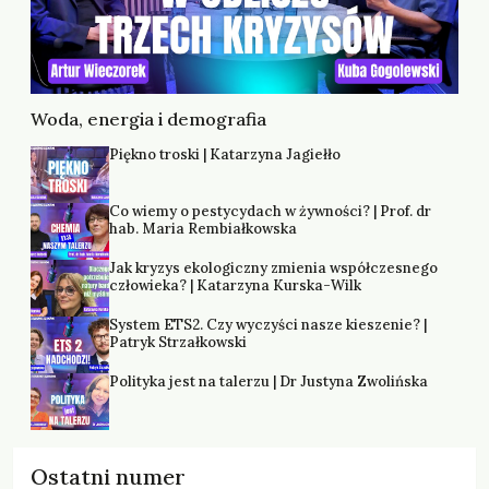
Woda, energia i demografia
Piękno troski | Katarzyna Jagiełło
Co wiemy o pestycydach w żywności? | Prof. dr
hab. Maria Rembiałkowska
Jak kryzys ekologiczny zmienia współczesnego
człowieka? | Katarzyna Kurska-Wilk
System ETS2. Czy wyczyści nasze kieszenie? |
Patryk Strzałkowski
Polityka jest na talerzu | Dr Justyna Zwolińska
Ostatni numer