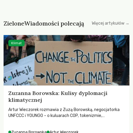
ZieloneWiadomości polecają
Więcej artykułów →
Klimat
Zuzanna Borowska: Kulisy dyplomacji
klimatycznej
Artur Wieczorek rozmawia z Zuzą Borowską, negocjatorka
UNFCCC i YOUNGO – o kuluarach COP, tokenizmie,
różnorodności i nadziei pokładanej w ruchach klimatycznych
Zuzanna Borowska
Artur Wieczorek