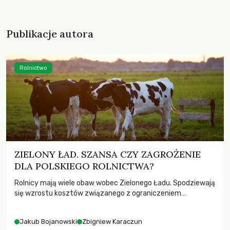
Publikacje autora
Rolnictwo
ZIELONY ŁAD. SZANSA CZY ZAGROŻENIE
DLA POLSKIEGO ROLNICTWA?
Rolnicy mają wiele obaw wobec Zielonego Ładu. Spodziewają
się wzrostu kosztów związanego z ograniczeniem
stosowania nawozów sztucznych, pestycydów i
intensywnej gospodarki rolnej. Do tego dochodzą wymagania
Jakub Bojanowski
Zbigniew Karaczun
ograniczania emisji metanu i amoniaku oraz rozbudowane