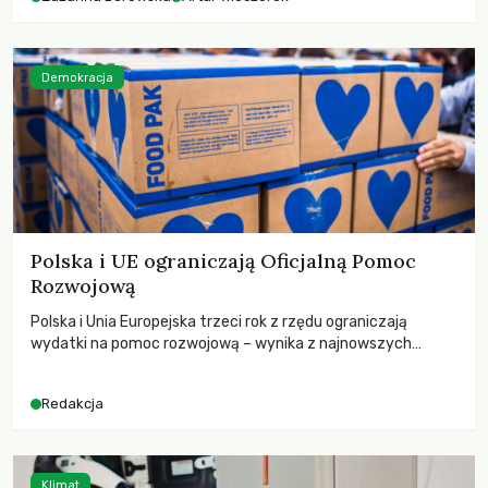
Demokracja
Polska i UE ograniczają Oficjalną Pomoc
Rozwojową
Polska i Unia Europejska trzeci rok z rzędu ograniczają
wydatki na pomoc rozwojową – wynika z najnowszych
danych OECD za 2025 rok. Spadki obejmują także wsparcie
dla krajów najbardziej potrzebujących, a globalnie
Redakcja
odnotowano największe tąpnięcie ODA w historii. Jakie będą
konsekwencje tych decyzji dla świata dotkniętego
kryzysami i ubóstwem?
Klimat