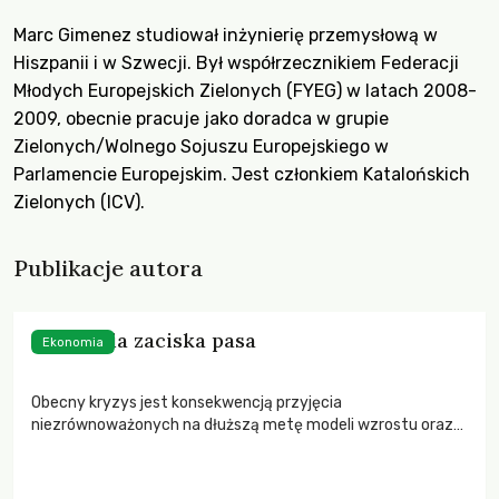
Marc Gimenez studiował inżynierię przemysłową w
Hiszpanii i w Szwecji. Był współrzecznikiem Federacji
Młodych Europejskich Zielonych (FYEG) w latach 2008-
2009, obecnie pracuje jako doradca w grupie
Zielonych/Wolnego Sojuszu Europejskiego w
Parlamencie Europejskim. Jest członkiem Katalońskich
Zielonych (ICV).
Publikacje autora
Hiszpania zaciska pasa
Ekonomia
Obecny kryzys jest konsekwencją przyjęcia
niezrównoważonych na dłuższą metę modeli wzrostu oraz
skrajnej deregulacji systemu finansowego. Model wzrostu
gospodarczego strefy euro przed r. 2008 był dwutorowy. Z
jednej strony były państwa północnej Europy, opierające