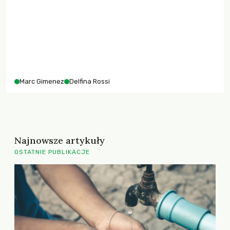
gospodarkę na eksporcie. Z drugiej – państwa położone na
peryferiach, opierające gospodarkę na długu.
Marc Gimenez
Delfina Rossi
Najnowsze artykuły
OSTATNIE PUBLIKACJE