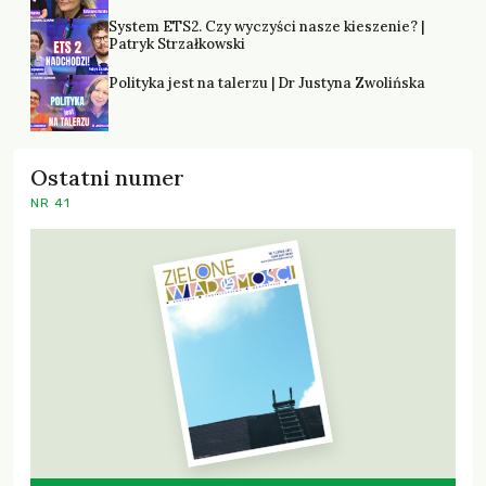
System ETS2. Czy wyczyści nasze kieszenie? |
Patryk Strzałkowski
Polityka jest na talerzu | Dr Justyna Zwolińska
Ostatni numer
NR 41