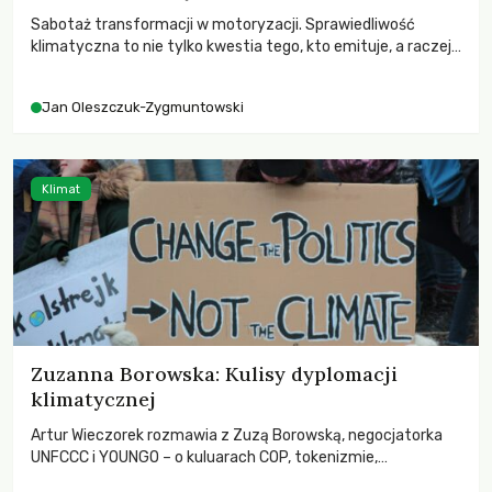
Sabotaż transformacji w motoryzacji. Sprawiedliwość
klimatyczna to nie tylko kwestia tego, kto emituje, a raczej
– kto ponosi konsekwencje globalnego ocieplenia.
Jan Oleszczuk-Zygmuntowski
Klimat
Zuzanna Borowska: Kulisy dyplomacji
klimatycznej
Artur Wieczorek rozmawia z Zuzą Borowską, negocjatorka
UNFCCC i YOUNGO – o kuluarach COP, tokenizmie,
różnorodności i nadziei pokładanej w ruchach klimatycznych