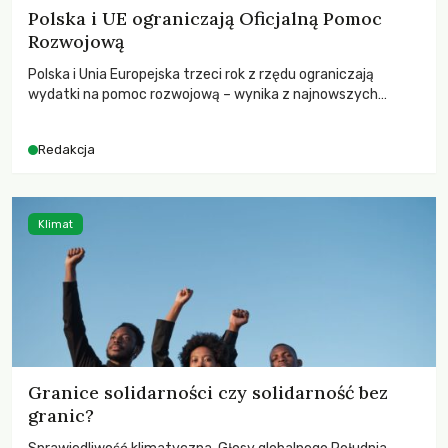
Polska i UE ograniczają Oficjalną Pomoc
Rozwojową
Polska i Unia Europejska trzeci rok z rzędu ograniczają
wydatki na pomoc rozwojową – wynika z najnowszych
danych OECD za 2025 rok. Spadki obejmują także wsparcie
dla krajów najbardziej potrzebujących, a globalnie
Redakcja
odnotowano największe tąpnięcie ODA w historii. Jakie będą
konsekwencje tych decyzji dla świata dotkniętego
kryzysami i ubóstwem?
Klimat
Granice solidarności czy solidarność bez
granic?