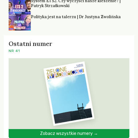
System ETS2. Czy wyczyści nasze kieszenie? |
Patryk Strzałkowski
Polityka jest na talerzu | Dr Justyna Zwolińska
Ostatni numer
NR 41
Zobacz wszystkie numery →