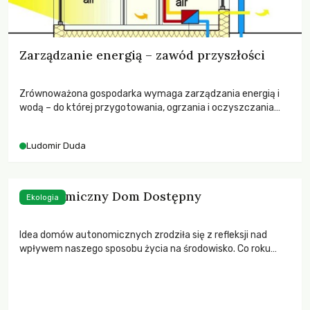
Zarządzanie energią – zawód przyszłości
Zrównoważona gospodarka wymaga zarządzania energią i
wodą – do której przygotowania, ogrzania i oczyszczania
także potrzebujemy zresztą energii.
Ludomir Duda
Autonomiczny Dom Dostępny
Ekologia
Idea domów autonomicznych zrodziła się z refleksji nad
wpływem naszego sposobu życia na środowisko. Co roku
oddawanych jest do użytkowania ok. 70 tys. domów
jednorodzinnych. Powinny one zużywać nie więcej niż 10
kWh/m2 rocznie. Katastrofalna z punktu widzenia wpływu
na środowisko i zdrowie Polaków polityka państwa sprawia,