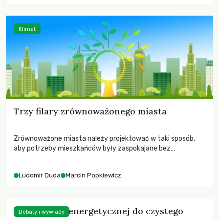
Klimat
Trzy filary zrównoważonego miasta
Zrównoważone miasta należy projektować w taki sposób,
aby potrzeby mieszkańców były zaspokajane bez
umniejszania szans przyszłych mieszkańców na ich
zaspokojenie.
Ludomir Duda
Marcin Popkiewicz
Od edukacji energetycznej do czystego
Debaty i wywiady