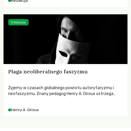
Redakcja
Edukacja
Plaga neoliberalnego faszyzmu
Żyjemy w czasach globalnego powrotu autorytaryzmu i
neofaszyzmu. Znany pedagog Henry A. Giroux ostrzega
przed korporacyjną tyranią niszczącą społeczeństwo. Czy
współczesne uniwersytety obronią swoją niezależność i
Henry A. Giroux
wychowają świadomych obywateli?