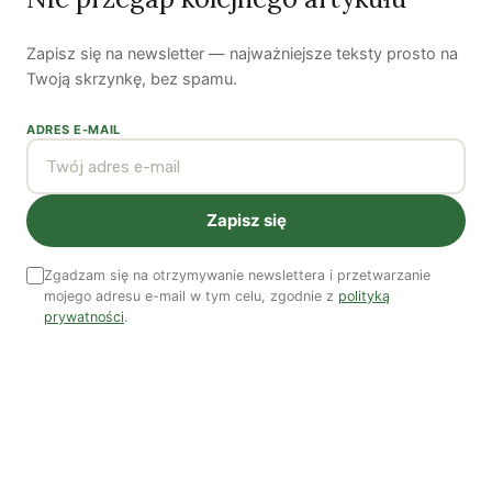
Zapisz się na newsletter — najważniejsze teksty prosto na
Woda, energia i demografia
Twoją skrzynkę, bez spamu.
Piękno troski | Katarzyna Jagiełło
ADRES E-MAIL
Co wiemy o pestycydach w żywności? | Prof. dr
hab. Maria Rembiałkowska
Jak kryzys ekologiczny zmienia współczesnego
Zapisz się
człowieka? | Katarzyna Kurska-Wilk
System ETS2. Czy wyczyści nasze kieszenie? |
Zgadzam się na otrzymywanie newslettera i przetwarzanie
Patryk Strzałkowski
mojego adresu e-mail w tym celu, zgodnie z
polityką
prywatności
.
Polityka jest na talerzu | Dr Justyna Zwolińska
Ostatni numer
NR 41