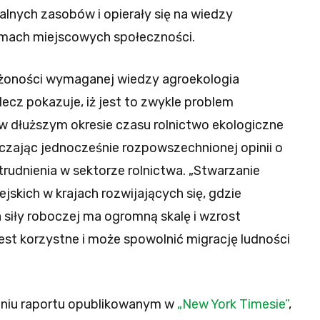
kalnych zasobów i opierały się na wiedzy
amach miejscowych społeczności.
ożoności wymaganej wiedzy agroekologia
ecz pokazuje, iż jest to zwykle problem
 w dłuższym okresie czasu rolnictwo ekologiczne
eczając jednocześnie rozpowszechnionej opinii o
udnienia w sektorze rolnictwa. „Stwarzanie
jskich w krajach rozwijających się, gdzie
 siły roboczej ma ogromną skalę i wzrost
est korzystne i może spowolnić migrację ludności
eniu raportu opublikowanym w
„New York Timesie”
,