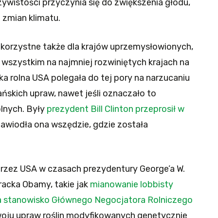
zywistości przyczynia się do zwiększenia głodu,
 zmian klimatu.
t korzystne także dla krajów uprzemysłowionych,
 wszystkim na najmniej rozwiniętych krajach na
ka rolna USA polegała do tej pory na narzucaniu
skich upraw, nawet jeśli oznaczało to
olnych. Były
prezydent Bill Clinton przeprosił w
zawiodła ona wszędzie, gdzie została
rzez USA w czasach prezydentury George’a W.
racka Obamy, takie jak
mianowanie lobbisty
a stanowisko Głównego Negocjatora Rolniczego
oju upraw roślin modyfikowanych genetycznie