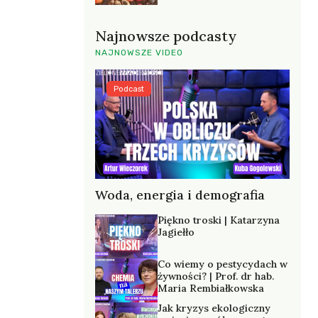
Najnowsze podcasty
NAJNOWSZE VIDEO
Podcast
Woda, energia i demografia
Piękno troski | Katarzyna
Jagiełło
Co wiemy o pestycydach w
żywności? | Prof. dr hab.
Maria Rembiałkowska
Jak kryzys ekologiczny