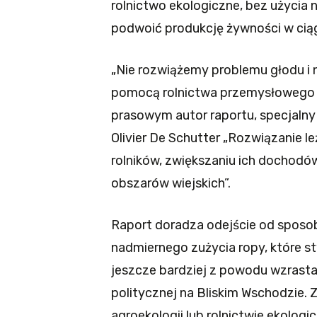
rolnictwo ekologiczne, bez użyci
podwoić produkcję żywności w ciąg
„Nie rozwiążemy problemu głodu i 
pomocą rolnictwa przemysłowego na
prasowym autor raportu, specjaln
Olivier De Schutter „Rozwiązanie l
rolników, zwiększaniu ich dochodó
obszarów wiejskich”.
Raport doradza odejście od sposo
nadmiernego zużycia ropy, które s
jeszcze bardziej z powodu wzrasta
politycznej na Bliskim Wschodzie. 
agroekologii lub rolnictwie ekolog