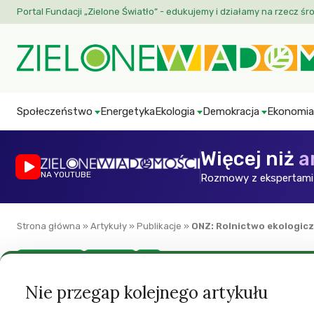
Portal Fundacji „Zielone Światło” - edukujemy i działamy na rzecz śr
Społeczeństwo
Energetyka
Ekologia
Demokracja
Ekonomia
Więcej niż
a
NA YOUTUBE
Rozmowy z ekspertami 
Strona główna
»
Artykuły
»
Publikacje
»
ONZ: Rolnictwo ekologic
GMO to nie to!
Rolnictwo
ZW
ONZ: Rolnictwo e
Nie przegap kolejnego artykułu