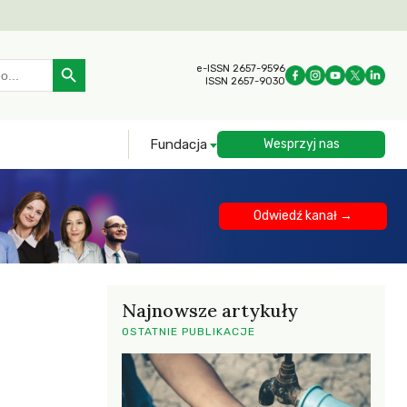
Search Button
e-ISSN 2657-9596
ISSN 2657-9030
Fundacja
Wesprzyj nas
Odwiedź kanał →
Najnowsze artykuły
OSTATNIE PUBLIKACJE