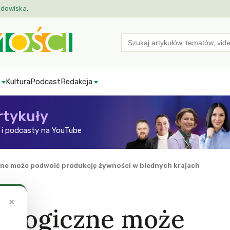
odowiska.
Search
for:
Kultura
Podcast
Redakcja
rtykuły
i podcasty na YouTube
zne może podwoić produkcję żywności w biednych krajach
×
kologiczne może