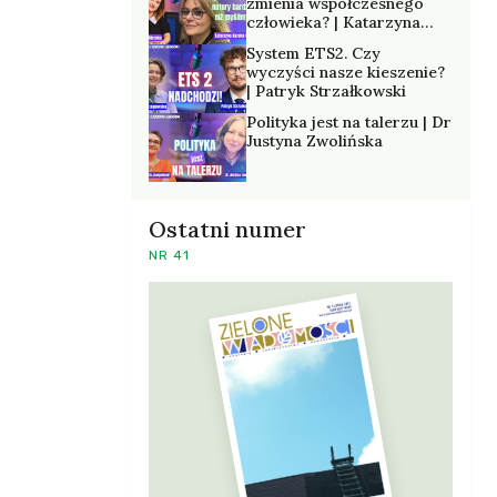
zmienia współczesnego
człowieka? | Katarzyna
Kurska-Wilk
System ETS2. Czy
wyczyści nasze kieszenie?
| Patryk Strzałkowski
Polityka jest na talerzu | Dr
Justyna Zwolińska
Ostatni numer
NR 41