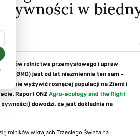
ę żywności w biedn
nników rolnictwa przemysłowego i upraw
o
ych (GMO) jest od lat niezmiennie ten sam –
w stanie wyżywić rosnącej populacji na Ziemi i
iecie. Raport ONZ
Agro-ecology and the Right
 żywności) dowodzi, że jest dokładnie na
się rolników w krajach Trzeciego Świata na