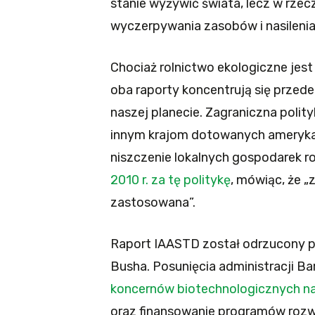
stanie wyżywić świata, lecz w rzec
wyczerpywania zasobów i nasilenia
Chociaż rolnictwo ekologiczne jes
oba raporty koncentrują się przede
naszej planecie. Zagraniczna polity
innym krajom dotowanych amerykań
niszczenie lokalnych gospodarek r
2010 r. za tę politykę
, mówiąc, że „
zastosowana”.
Raport IAASTD został odrzucony p
Busha. Posunięcia administracji Ba
koncernów biotechnologicznych n
oraz finansowanie programów rozw