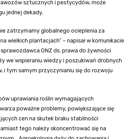
a nawozów sztucznych i pestycydów, może
u jednej dekady.
nie zatrzymamy globalnego ocieplenia za
 wielkich plantacjach” – napisał w komunikacie
y sprawozdawca ONZ ds. prawa do żywności
eży we wspieraniu wiedzy i poszukiwań drobnych
w, i tym samym przyczynianiu się do rozwoju
bów uprawiania roślin wymagających
twarza poważne problemy, powiększające się
jących cen na skutek braku stabilności
Zamiast tego należy skoncentrować się na
icznym. „Agroekologia dąży do zachowania i