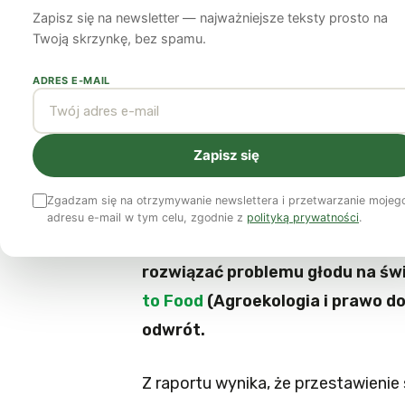
podwoić produkcj
Zapisz się na newsletter — najważniejsze teksty prosto na
Twoją skrzynkę, bez spamu.
krajach
ADRES E-MAIL
Jan Skoczylas
21 sierpnia 2012
5 min czytania
Zapisz się
Argument wysuwany przez zwole
Zgadzam się na otrzymywanie newslettera i przetwarzanie mojeg
roślin genetycznie zmodyfikowan
adresu e-mail w tym celu, zgodnie z
polityką prywatności
.
rolnictwo tradycyjne nie będzie 
rozwiązać problemu głodu na św
to Food
(Agroekologia i prawo do
odwrót.
Z raportu wynika, że przestawienie 