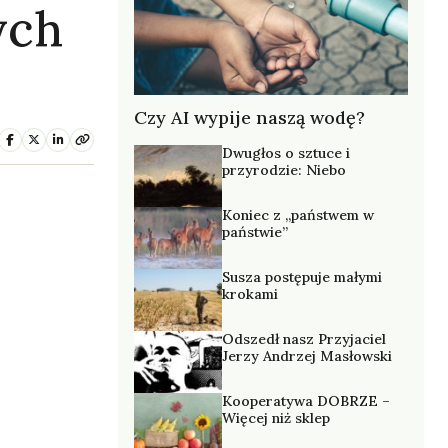
ych
Czy AI wypije naszą wodę?
Dwugłos o sztuce i
przyrodzie: Niebo
Koniec z „państwem w
państwie”
Susza postępuje małymi
krokami
Odszedł nasz Przyjaciel
Jerzy Andrzej Masłowski
Kooperatywa DOBRZE –
Więcej niż sklep