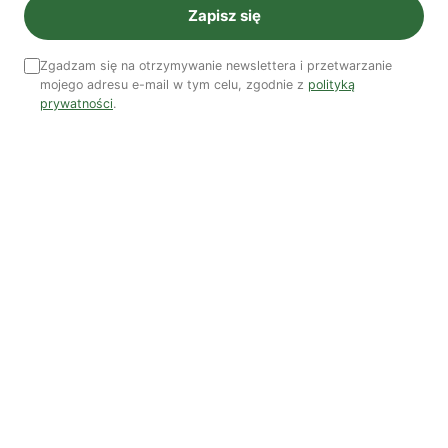
Zapisz się
publikacji o rolnictwie ekologicznym i ogrodnictwie.
Zobacz wszystkie artykuły autora →
Zgadzam się na otrzymywanie newslettera i przetwarzanie
mojego adresu e-mail w tym celu, zgodnie z
polityką
prywatności
.
Najnowsze artykuły
OSTATNIE PUBLIKACJE
Czy AI wypije naszą wodę?
Dwugłos o sztuce i przyrodzie: Niebo