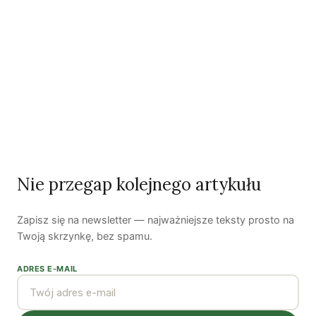
długoterminowe umowy łączące rolników i grupę
konsumentów. Pozwala to rolnikom na dobre
zaplanowanie produkcji, a konsumenci mają pewność,
że mogą liczyć na stałe dostawy ulubionych produktów.
Autorzy
Nie przegap kolejnego artykułu
Zapisz się na newsletter — najważniejsze teksty prosto na
Twoją skrzynkę, bez spamu.
Dorota Metera
ADRES E-MAIL
Dorota Metera jest ekspertką w dziedzinie rolnictwa
ekologicznego; uczestniczy w certyfikowaniu ekologicznych
produktów i gospodarstw rolnych, jest autorką licznych