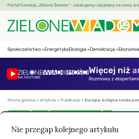
Portal Fundacji „Zielone Światło” - edukujemy i działamy na rzecz śr
Społeczeństwo
Energetyka
Ekologia
Demokracja
Ekonomia
Więcej niż
a
NA YOUTUBE
Rozmowy z ekspertami 
Strona główna
»
Artykuły
»
Publikacje
»
Europa: kolejna runda po
Ekonomia
Europa
New Economics Foundation
ZW
Europa: kolejna r
Nie przegap kolejnego artykułu