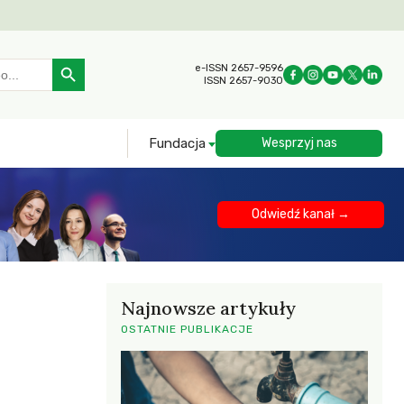
Search Button
e-ISSN 2657-9596
ISSN 2657-9030
Fundacja
Wesprzyj nas
Odwiedź kanał →
Najnowsze artykuły
OSTATNIE PUBLIKACJE