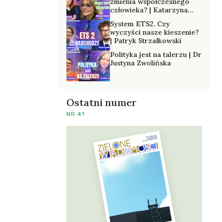
zmienia współczesnego
człowieka? | Katarzyna
Kurska-Wilk
System ETS2. Czy
wyczyści nasze kieszenie?
| Patryk Strzałkowski
Polityka jest na talerzu | Dr
Justyna Zwolińska
Ostatni numer
NR 41