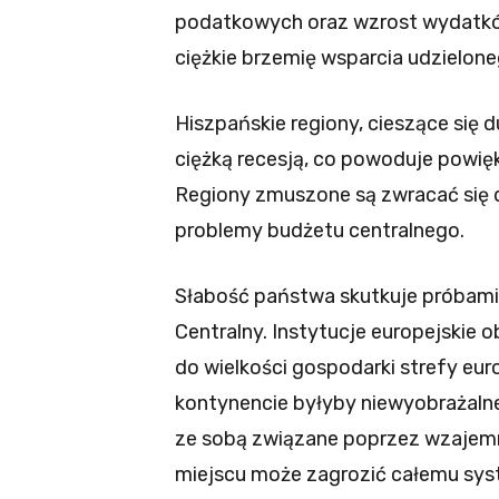
podatkowych oraz wzrost wydatków
ciężkie brzemię wsparcia udzielo
Hiszpańskie regiony, cieszące się 
ciężką recesją, co powoduje powię
Regiony zmuszone są zwracać się 
problemy budżetu centralnego.
Słabość państwa skutkuje próbami 
Centralny. Instytucje europejskie ob
do wielkości gospodarki strefy eur
kontynencie byłyby niewyobrażalne.
ze sobą związane poprzez wzajemn
miejscu może zagrozić całemu sys