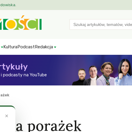
odowiska.
Search
for:
Kultura
Podcast
Redakcja
rtykuły
i podcasty na YouTube
rażek
×
unda porażek