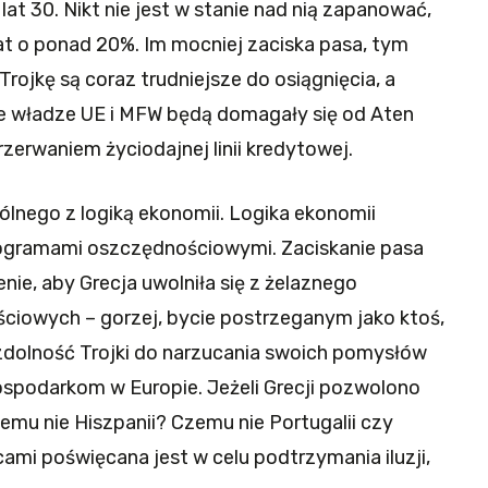
at 30. Nikt nie jest w stanie nad nią zapanować,
at o ponad 20%. Im mocniej zaciska pasa, tym
Trojkę są coraz trudniejsze do osiągnięcia, a
 władze UE i MFW będą domagały się od Aten
rzerwaniem życiodajnej linii kredytowej.
ólnego z logiką ekonomii. Logika ekonomii
ogramami oszczędnościowymi. Zaciskanie pasa
enie, aby Grecja uwolniła się z żelaznego
iowych – gorzej, bycie postrzeganym jako ktoś,
zdolność Trojki do narzucania swoich pomysłów
spodarkom w Europie. Jeżeli Grecji pozwolono
zemu nie Hiszpanii? Czemu nie Portugalii czy
cami poświęcana jest w celu podtrzymania iluzji,