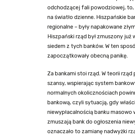
odchodzącej fali powodziowej, to,
na światło dzienne. Hiszpańskie ba
regionalne – były napakowane złym
Hiszpański rząd był zmuszony już 
siedem z tych banków. W ten sposó
zapoczątkowały obecną panikę.
Za bankami stoi rząd. W teorii rzą
szansy, wspierając system bankowy 
normalnych okolicznościach powinn
bankową, czyli sytuacją, gdy właś
niewypłacalnością banku masowo wy
zmuszają bank do ogłoszenia niewy
oznaczało to zamianę nadwyżki rz