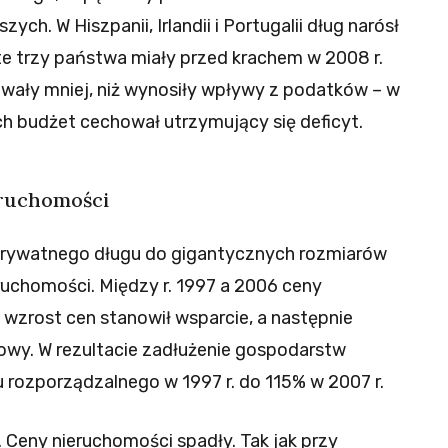
ch. W Hiszpanii, Irlandii i Portugalii dług narósł
e trzy państwa miały przed krachem w 2008 r.
ały mniej, niż wynosiły wpływy z podatków – w
ch budżet cechował utrzymujący się deficyt.
eruchomości
 prywatnego długu do gigantycznych rozmiarów
ruchomości. Między r. 1997 a 2006 ceny
 wzrost cen stanowił wsparcie, a następnie
owy. W rezultacie zadłużenie gospodarstw
ozporządzalnego w 1997 r. do 115% w 2007 r.
. Ceny nieruchomości spadły. Tak jak przy