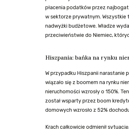
płacenia podatków przez najbogatszy
w sektorze prywatnym. Wszystkie t
nadwyżki budżetowe. Władze wydaw
przeciwieństwie do Niemiec, który
Hiszpania: bańka na rynku ni
W przypadku Hiszpanii narastanie
wiązało się z boomem na rynku nie
nieruchomości wzrosły o 150%. Ten
został wsparty przez boom kredyt
domowych wzrosło z 52% dochodu r
Krach całkowicie odmienił sytuację