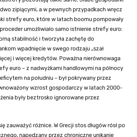
 ledwo zipiącymi, a w pewnych przypadkach wręcz
ki strefy euro, które w latach boomu pompowały
 proceder umożliwiało samo istnienie strefy euro:
ną stabilność i tworzyła zachętę do
o bankom wpadnięcie w swego rodzaju „szał
ięcej i więcej kredytów. Poważna nierównowaga
refy euro – z nadwyżkami handlowymi na północy
eficytem na południu – był pokrywany przez
ównoważony wzrost gospodarczy w latach 2000-
żenia były beztrosko ignorowane przez
się zauważyć różnice. W Grecji stos długów rósł po
icznego, napędzany przez chroniczne unikanie