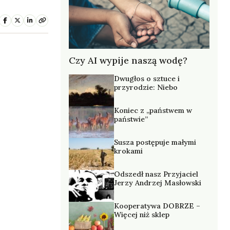
Czy AI wypije naszą wodę?
Dwugłos o sztuce i
przyrodzie: Niebo
Koniec z „państwem w
państwie”
Susza postępuje małymi
krokami
Odszedł nasz Przyjaciel
Jerzy Andrzej Masłowski
Kooperatywa DOBRZE –
Więcej niż sklep