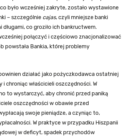
 co było wcześniej zakryte, zostało wystawione
nki – szczególnie
cajas
, czyli mniejsze banki
i długami, co groziło ich bankructwem.
wcześniej połączyć i częściowo znacjonalizować
b powstała Bankia, której problemy
d powinien działać jako pożyczkodawca ostatniej
i chroniąc właścicieli oszczędności. W
o to wystarczyć, aby chronić przed paniką
ciciele oszczędności w obawie przed
płacają swoje pieniądze, a czyniąc to,
płacalności. W praktyce w przypadku Hiszpanii
ądowej w deficyt, spadek przychodów