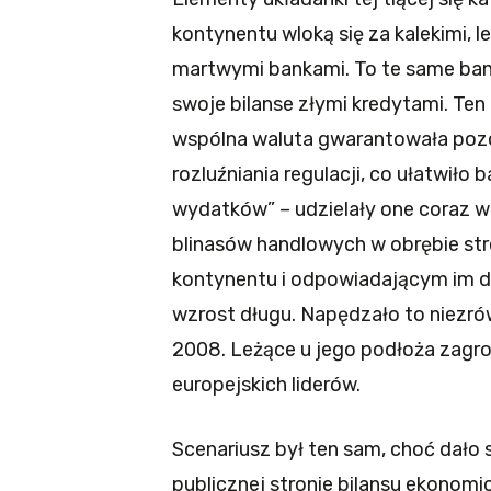
kontynentu wloką się za kalekimi,
martwymi bankami. To te same ban
swoje bilanse złymi kredytami. Ten
wspólna waluta gwarantowała pozor
rozluźniania regulacji, co ułatwił
wydatków” – udzielały one coraz w
blinasów handlowych w obrębie st
kontynentu i odpowiadającym im d
wzrost długu. Napędzało to niezr
2008. Leżące u jego podłoża zagro
europejskich liderów.
Scenariusz był ten sam, choć dało 
publicznej stronie bilansu ekonom