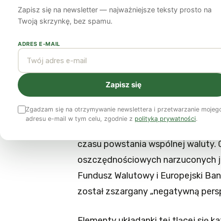
Zapisz się na newsletter — najważniejsze teksty prosto na
James Meadway
20 sierpnia 2012
10 min czytania
Twoją skrzynkę, bez spamu.
ADRES E-MAIL
Pokonanie trwającego kryzysu w
chwiejących się przywódców str
Zapisz się
Zajęło to trochę więcej czasu niż z
Zgadzam się na otrzymywanie newslettera i przetwarzanie mojeg
borykające się z trudnościami gosp
adresu e-mail w tym celu, zgodnie z
polityką prywatności
.
Koszty obsługi kredytu Hiszpanii 
czasu powstania wspólnej waluty.
oszczędnościowych narzuconych je
Fundusz Walutowy i Europejski Bank
został zszargany „negatywną pers
Elementy układanki tej tlącej się 