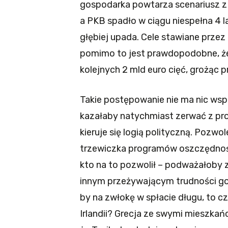
gospodarka powtarza scenariusz z l
a PKB spadło w ciągu niespełna 4 l
głębiej upada. Cele stawiane przez 
pomimo to jest prawdopodobne, że
kolejnych 2 mld euro cięć, grożąc p
Takie postępowanie nie ma nic wsp
kazałaby natychmiast zerwać z pr
kieruje się logią polityczną. Pozwol
trzewiczka programów oszczędnośc
kto na to pozwolił – podważałoby 
innym przeżywającym trudności go
by na zwłokę w spłacie długu, to c
Irlandii? Grecja ze swymi mieszkań