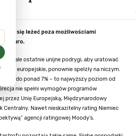
ydaje się leżeć poza możliwościami
efy euro.
wykle, ale ostatnie unijne podrygi, aby uratować
o
odarki europejskie, ponownie spełzły na niczym.
wzrosły do ponad 7% – to najwyższy poziom od
 Grecja nie spełni wymogów programów
j przez Unię Europejską, Międzynarodowy
 Centralny. Nawet nieskazitelny rating Niemiec
pektywą” agencji ratingowej Moody’s.
katastrofy pozostają takie same. Słabe gospodarki