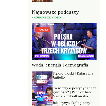
Najnowsze podcasty
NAJNOWSZE VIDEO
Podcast
Woda, energia i demografia
Piękno troski | Katarzyna
Jagiełło
Co wiemy o pestycydach w
żywności? | Prof. dr hab.
Maria Rembiałkowska
Jak kryzys ekologiczny