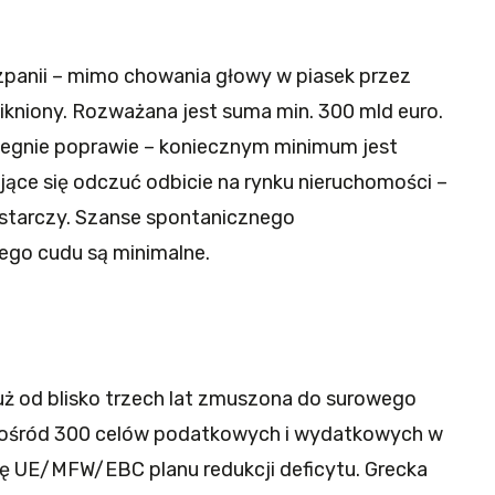
szpanii – mimo chowania głowy w piasek przez
nikniony. Rozważana jest suma min. 300 mld euro.
 ulegnie poprawie – koniecznym minimum jest
ące się odczuć odbicie na rynku nieruchomości –
ystarczy. Szanse spontanicznego
go cudu są minimalne.
 już od blisko trzech lat zmuszona do surowego
 spośród 300 celów podatkowych i wydatkowych w
 UE/MFW/EBC planu redukcji deficytu. Grecka