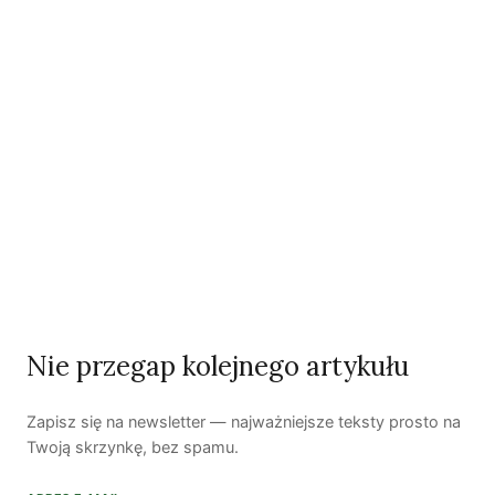
NAJNOWSZE VIDEO
Podcast
Woda, energia i demografia
Piękno troski | Katarzyna Jagiełło
Nie przegap kolejnego artykułu
Co wiemy o pestycydach w żywności? | Prof. dr
hab. Maria Rembiałkowska
Zapisz się na newsletter — najważniejsze teksty prosto na
Twoją skrzynkę, bez spamu.
Jak kryzys ekologiczny zmienia współczesnego
człowieka? | Katarzyna Kurska-Wilk