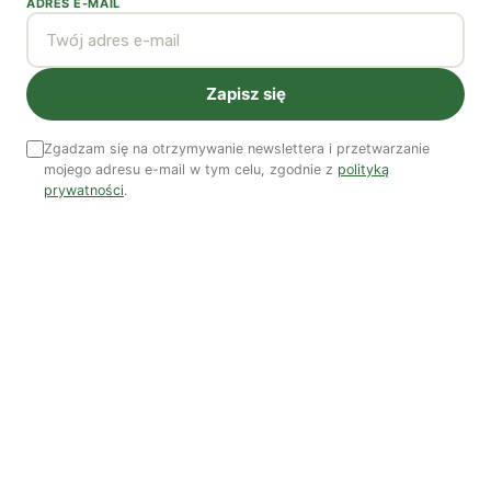
ADRES E-MAIL
System ETS2. Czy wyczyści nasze kieszenie? |
Patryk Strzałkowski
Polityka jest na talerzu | Dr Justyna Zwolińska
Zapisz się
Zgadzam się na otrzymywanie newslettera i przetwarzanie
Ostatni numer
mojego adresu e-mail w tym celu, zgodnie z
polityką
prywatności
.
NR 41
Zobacz wszystkie numery →