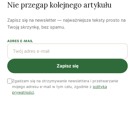
Nie przegap kolejnego artykułu
Zapisz się na newsletter — najważniejsze teksty prosto na
Twoją skrzynkę, bez spamu.
Woda, energia i demografia
Piękno troski | Katarzyna Jagiełło
ADRES E-MAIL
Co wiemy o pestycydach w żywności? | Prof. dr
hab. Maria Rembiałkowska
Zapisz się
Jak kryzys ekologiczny zmienia współczesnego
człowieka? | Katarzyna Kurska-Wilk
Zgadzam się na otrzymywanie newslettera i przetwarzanie
System ETS2. Czy wyczyści nasze kieszenie? |
mojego adresu e-mail w tym celu, zgodnie z
polityką
Patryk Strzałkowski
prywatności
.
Polityka jest na talerzu | Dr Justyna Zwolińska
Ostatni numer
NR 41