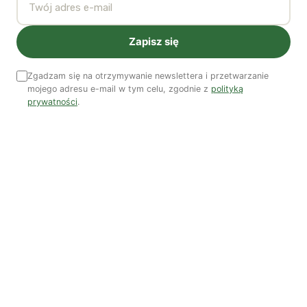
charakterystyczny dla ruchów nowolewicowych, w tym
Zielonych. Jaki użytek zatem Zieloni mogliby, w
warunkach polskich, poczynić z twórczości Negriego i
Zapisz się
Hardta?
Zgadzam się na otrzymywanie newslettera i przetwarzanie
mojego adresu e-mail w tym celu, zgodnie z
polityką
Ożywcze są rozważania, które zachęcają do
prywatności
.
wyobrażenia sobie świata społecznego, w którym uda
nam się przekroczyć dychotomie, tak nużące zwłaszcza
w polskich realiach: państwo czy rynek, Unia Europejska
czy państwo narodowe, własność publiczna czy
prywatna, okręgi wyborcze wielomandatowe czy
jednomandatowe, umowy etatowe czy śmieciowe itd.
itp.
Z rozważań Negriego i Hardta wynika, że powinniśmy
budować śmiałą wizję polityczną, opartą na zupełnie
nowym języku, który pozwoli nas uwolni nas od pojęć, w