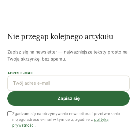
człowieka? | Katarzyna Kurska-Wilk
System ETS2. Czy wyczyści nasze kieszenie? |
Patryk Strzałkowski
Polityka jest na talerzu | Dr Justyna Zwolińska
Nie przegap kolejnego artykułu
Zapisz się na newsletter — najważniejsze teksty prosto na
Ostatni numer
Twoją skrzynkę, bez spamu.
NR 41
ADRES E-MAIL
Zapisz się
Zgadzam się na otrzymywanie newslettera i przetwarzanie
mojego adresu e-mail w tym celu, zgodnie z
polityką
prywatności
.